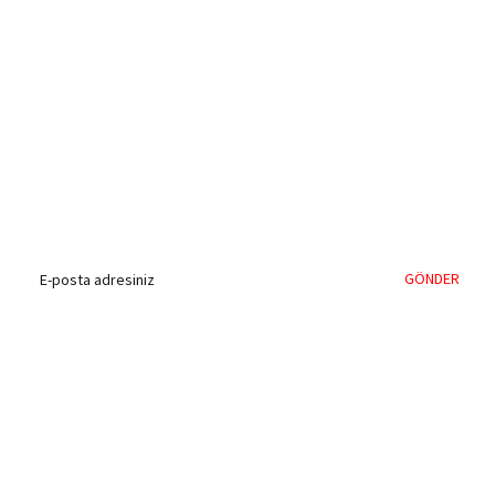
%40'a Varan İndirim Fırsatı
Hemen Kayıt Olun
İndirim Fırsatını Kaçırmayın !
GÖNDER