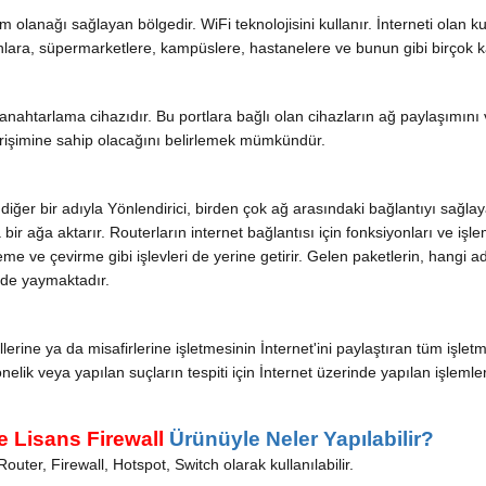
lanağı sağlayan bölgedir. WiFi teknolojisini kullanır. İnterneti olan kul
ranlara, süpermarketlere, kampüslere, hastanelere ve bunun gibi birçok 
anahtarlama cihazıdır. Bu portlara bağlı olan cihazların ağ paylaşımını v
 erişimine sahip olacağını belirlemek mümkündür.
diğer bir adıyla Yönlendirici, birden çok ağ arasındaki bağlantıyı sağl
ir ağa aktarır. Routerların internet bağlantısı için fonksiyonları ve işle
e ve çevirme gibi işlevleri de yerine getirir. Gelen paketlerin, hangi a
i de yaymaktadır.
erine ya da misafirlerine işletmesinin İnternet'ini paylaştıran tüm işletm
ik veya yapılan suçların tespiti için İnternet üzerinde yapılan işlemlerin
e Lisans Firewall
Ürünüyle Neler Yapılabilir?
Router, Firewall, Hotspot, Switch olarak kullanılabilir.