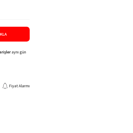
IKLA
rişler
aynı gün
Fiyat Alarmı