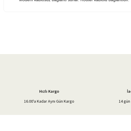
Bu ürünün fiyat bilgisi, resim, ürün açıklamalarında ve diğer konularda 
Görüş ve önerileriniz için teşekkür ederiz.
Ürün resmi kalitesiz, bozuk veya görüntülenemiyor.
Ürün açıklamasında eksik bilgiler bulunuyor.
Ürün bilgilerinde hatalar bulunuyor.
Ürün fiyatı diğer sitelerden daha pahalı.
Bu ürüne benzer farklı alternatifler olmalı.
Hızlı Kargo
İa
16.00'a Kadar Aynı Gün Kargo
14 gün 