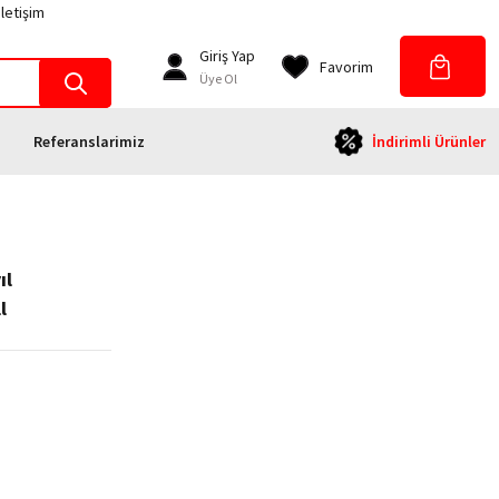
İletişim
Giriş Yap
Favorim
Üye Ol
Referanslarimiz
İndirimli Ürünler
ıl
l