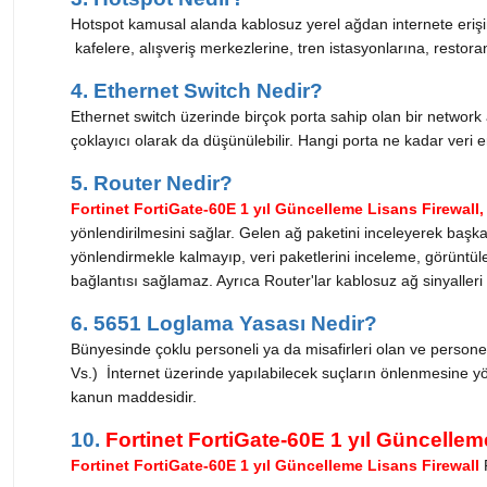
Hotspot kamusal alanda kablosuz yerel ağdan internete erişim o
kafelere, alışveriş merkezlerine, tren istasyonlarına, resto
4. Ethernet Switch Nedir?
Ethernet switch üzerinde birçok porta sahip olan bir network 
çoklayıcı olarak da düşünülebilir. Hangi porta ne kadar veri
5. Router Nedir?
Fortinet FortiGate-60E 1 yıl Güncelleme Lisans Firewall,
yönlendirilmesini sağlar. Gelen ağ paketini inceleyerek başka b
yönlendirmekle kalmayıp, veri paketlerini inceleme, görüntülem
bağlantısı sağlamaz. Ayrıca Router'lar kablosuz ağ sinyaller
6. 5651 Loglama Yasası Nedir?
Bünyesinde çoklu personeli ya da misafirleri olan ve personell
Vs.) İnternet üzerinde yapılabilecek suçların önlenmesine yönel
kanun maddesidir.
10.
Fortinet FortiGate-60E 1 yıl Güncellem
Fortinet FortiGate-60E 1 yıl Güncelleme Lisans Firewall