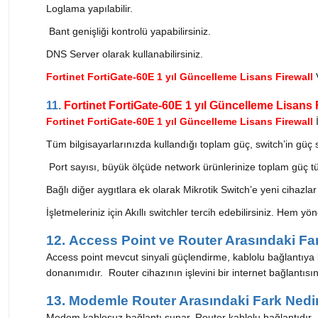
Loglama yapılabilir.
Bant genişliği kontrolü yapabilirsiniz.
DNS Server olarak kullanabilirsiniz.
Fortinet FortiGate-60E 1 yıl Güncelleme Lisans Firewall
11.
Fortinet FortiGate-60E 1 yıl Güncelleme Lisans 
Fortinet FortiGate-60E 1 yıl Güncelleme Lisans Firewall
Tüm bilgisayarlarınızda kullandığı toplam güç, switch’in güç s
Port sayısı, büyük ölçüde network ürünlerinize toplam güç tük
Bağlı diğer aygıtlara ek olarak Mikrotik Switch’e yeni cihazl
İşletmeleriniz için Akıllı switchler tercih edebilirsiniz. Hem y
12. Access Point ve Router Arasındaki Fa
Access point mevcut sinyali güçlendirme, kablolu bağlantıya ka
donanımıdır. Router cihazının işlevini bir internet bağlantısı
13. Modemle Router Arasındaki Fark Nedi
Modem kablosuz bağlantı sunar. Router kablolu bağlantıdır.