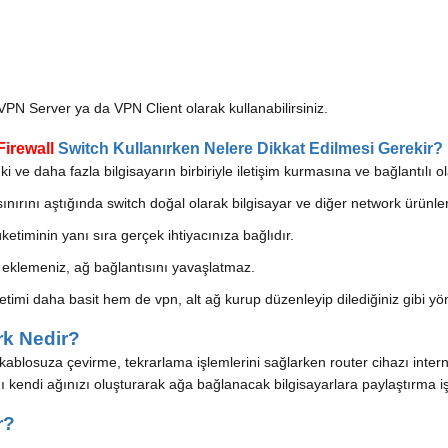
VPN Server ya da VPN Client olarak kullanabilirsiniz.
Firewall
Switch Kullanırken Nelere Dikkat Edilmesi Gerekir?
İki ve daha fazla bilgisayarın birbiriyle iletişim kurmasına ve bağlantılı
ınırını aştığında switch doğal olarak bilgisayar ve diğer network ürünle
etiminin yanı sıra gerçek ihtiyacınıza bağlıdır.
ar eklemeniz, ağ bağlantısını yavaşlatmaz.
önetimi daha basit hem de vpn, alt ağ kurup düzenleyip dilediğiniz gibi yön
rk Nedir?
blosuza çevirme, tekrarlama işlemlerini sağlarken router cihazı interneti
nı kendi ağınızı oluşturarak ağa bağlanacak bilgisayarlara paylaştırma işl
r?