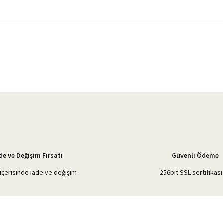
yetersiz gördüğünüz noktaları öneri formunu kullanarak tarafımıza iletebilirsiniz.
Bu ürüne ilk yorumu siz yapın!
Yorum Yaz
de ve Değişim Fırsatı
Güvenli Ödeme
içerisinde iade ve değişim
256bit SSL sertifikası 
Gönder