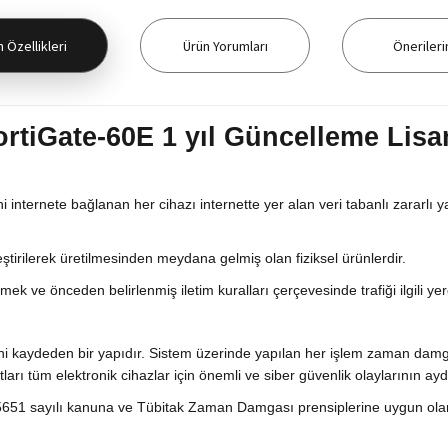
 Özellikleri
Ürün Yorumları
Önerileri
ortiGate-60E 1 yıl Güncelleme Lisa
ani internete bağlanan her cihazı internette yer alan veri tabanlı zararlı y
eştirilerek üretilmesinden meydana gelmiş olan fiziksel ürünlerdir.
tmek ve önceden belirlenmiş iletim kuralları çerçevesinde trafiği ilgili ye
rini kaydeden bir yapıdır. Sistem üzerinde yapılan her işlem zaman damga
ıtları tüm elektronik cihazlar için önemli ve siber güvenlik olaylarının aydı
51 sayılı kanuna ve Tübitak Zaman Damgası prensiplerine uygun olarak M