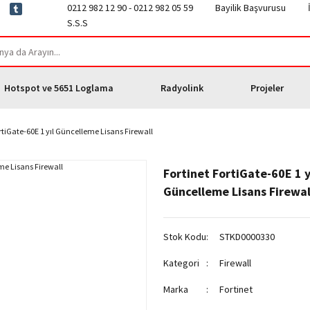
0212 982 12 90 - 0212 982 05 59
Bayilik Başvurusu
S.S.S
Hotspot ve 5651 Loglama
Radyolink
Projeler
rtiGate-60E 1 yıl Güncelleme Lisans Firewall
Fortinet FortiGate-60E 1 y
Güncelleme Lisans Firewal
Stok Kodu
STKD0000330
Kategori
Firewall
Marka
Fortinet