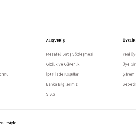
ALIŞVERIŞ
ÜYELİK
Mesafeli Satış Sözleşmesi
Yeni Üy
Gizlilik ve Güvenlik
Üye Giri
Formu
İptal İade Koşullari
Şifrem
Banka Bilgilerimiz
Sepeti
S.S.S
ncesiyle