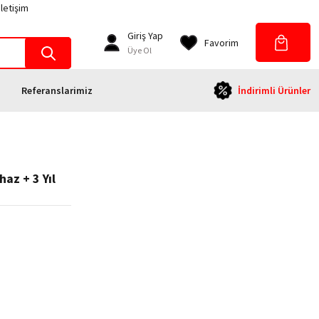
İletişim
Giriş Yap
Favorim
Üye Ol
Referanslarimiz
İndirimli Ürünler
az + 3 Yıl