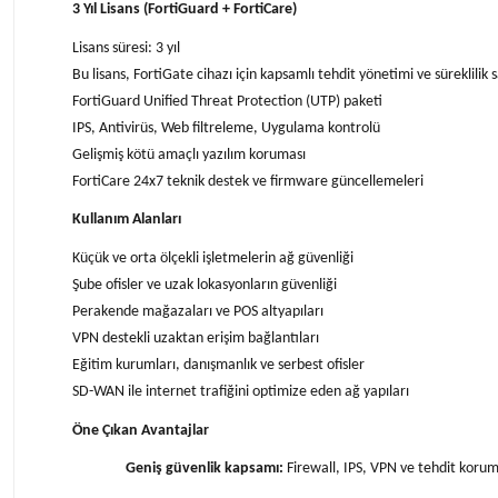
3 Yıl Lisans (FortiGuard + FortiCare)
Lisans süresi: 3 yıl
Bu lisans, FortiGate cihazı için kapsamlı tehdit yönetimi ve süreklilik sa
FortiGuard Unified Threat Protection (UTP) paketi
IPS, Antivirüs, Web filtreleme, Uygulama kontrolü
Gelişmiş kötü amaçlı yazılım koruması
FortiCare 24x7 teknik destek ve firmware güncellemeleri
Kullanım Alanları
Küçük ve orta ölçekli işletmelerin ağ güvenliği
Şube ofisler ve uzak lokasyonların güvenliği
Perakende mağazaları ve POS altyapıları
VPN destekli uzaktan erişim bağlantıları
Eğitim kurumları, danışmanlık ve serbest ofisler
SD-WAN ile internet trafiğini optimize eden ağ yapıları
Öne Çıkan Avantajlar
Geniş güvenlik kapsamı:
Firewall, IPS, VPN ve tehdit korum