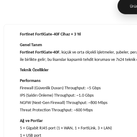
Ürün
Fortinet FortiGate‑40F Cihaz + 3 Yıl
Genel Tanım
Fortinet FortiGate-40F
, küçük ve orta ölçekli işletmeler, şubeler, pe
ile birlikte gelir; bu lisanslar kapsamlı tehdit koruması ve 7x24 teknik
Teknik Özellikler
Performans
Firewall (Güvenlik Duvarı) Throughput: ~5 Gbps
IPS (Saldırı Önleme) Throughput: ~1.0 Gbps
NGFW (Next-Gen Firewall) Throughput: ~800 Mbps
Threat Protection Throughput: ~600 Mbps
Ağ ve Portlar
5 × Gigabit RJ45 port (1 × WAN, 1 × FortiLink, 3 × LAN)
1 × USB port