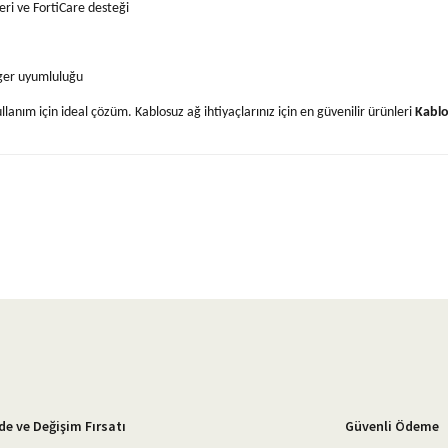
ri ve FortiCare desteği
ger uyumluluğu
anım için ideal çözüm. Kablosuz ağ ihtiyaçlarınız için en güvenilir ürünleri
Kabl
yetersiz gördüğünüz noktaları öneri formunu kullanarak tarafımıza iletebilirsiniz.
Bu ürüne ilk yorumu siz yapın!
Yorum Yaz
de ve Değişim Fırsatı
Güvenli Ödeme