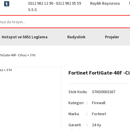
0212 982 12 90 - 0212 982 05 59
Bayilik Başvurusu
S.S.S
Hotspot ve 5651 Loglama
Radyolink
Projeler
rtiGate-40F -Cihaz + 3 Yıl
Fortinet FortiGate-40F -Cih
Stok Kodu
STKD0003267
Kategori
Firewall
Marka
Fortinet
Garanti
24 Ay