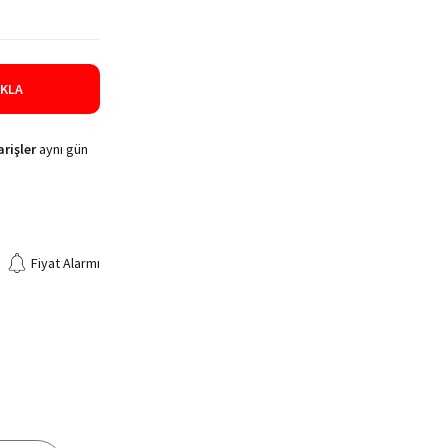
IKLA
rişler
aynı gün
Fiyat Alarmı