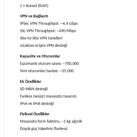
1 × Konsol (RJ45)
VPN ve Bağlantı
IPSec VPN Throughput: ~4.4 Gbps
SSL VPN Throughput: ~490 Mbps
Site-to-Site VPN tünelleri
Uzaktan erişim VPN desteği
Kapasite ve Oturumlar
Eşzamanlı oturum sayısı: ~700,000
Yeni oturumlar/saniye: ~35,000
Ek Özellikler
SD-WAN desteği
Fanless (sessiz) masaüstü tasarım
IPv4 ve IPv6 desteği
Fiziksel Özellikler
Masaüstü form faktörü, ~1 kg ağırlık
Düşük güç tüketimi (fanless)