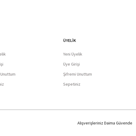
ÜYELİK
elik
Yeni Üyelik
şi
Üye Girişi
i Unuttum
Şifremi Unuttum
niz
Sepetiniz
Alışverişleriniz Daima Güvende