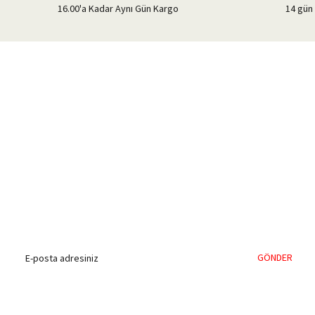
16.00'a Kadar Aynı Gün Kargo
14 gün 
%40'a Varan İndirim Fırsatı
Hemen Kayıt Olun
İndirim Fırsatını Kaçırmayın !
GÖNDER