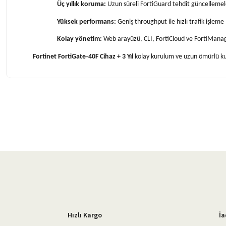
Üç yıllık koruma:
Uzun süreli FortiGuard tehdit güncellemele
Yüksek performans:
Geniş throughput ile hızlı trafik işleme
Kolay yönetim:
Web arayüzü, CLI, FortiCloud ve FortiMana
Fortinet FortiGate‑40F Cihaz + 3 Yıl
kolay kurulum ve uzun ömürlü kull
Bu ürünün fiyat bilgisi, resim, ürün açıklamalarında ve diğer konularda 
Görüş ve önerileriniz için teşekkür ederiz.
Ürün resmi kalitesiz, bozuk veya görüntülenemiyor.
Ürün açıklamasında eksik bilgiler bulunuyor.
Ürün bilgilerinde hatalar bulunuyor.
Ürün fiyatı diğer sitelerden daha pahalı.
Bu ürüne benzer farklı alternatifler olmalı.
Hızlı Kargo
İa