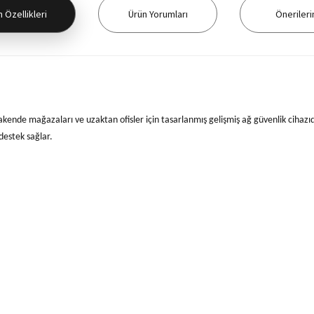
 Özellikleri
Ürün Yorumları
Önerileri
rakende mağazaları ve uzaktan ofisler için tasarlanmış gelişmiş ağ güvenlik cihazıd
 destek sağlar.