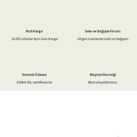
Görüş ve önerileriniz için teşekkür ederiz.
Ürün resmi kalitesiz, bozuk veya görüntülenemiyor.
Ürün açıklamasında eksik bilgiler bulunuyor.
Hızlı Kargo
İade ve Değişim Fırsatı
Ürün bilgilerinde hatalar bulunuyor.
16.00'a Kadar Aynı Gün Kargo
14 gün içerisinde iade ve değişim
Ürün fiyatı diğer sitelerden daha pahalı.
Bu ürüne benzer farklı alternatifler olmalı.
Güvenli Ödeme
Müşteri Desteği
256bit SSL sertifikası ile
Bize ulaşabilirsiniz
Gönder
%40'a Varan İndirim Fırsatı
Hemen Kayıt Olun
İndirim Fırsatını Kaçırmayın !