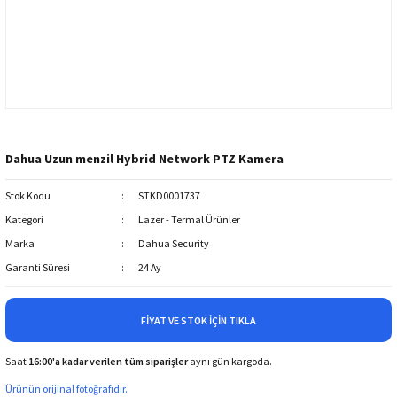
Dahua Uzun menzil Hybrid Network PTZ Kamera
Stok Kodu
STKD0001737
Kategori
Lazer - Termal Ürünler
Marka
Dahua Security
Garanti Süresi
24 Ay
FIYAT VE STOK İÇIN TIKLA
Saat
16:00'a kadar verilen tüm siparişler
aynı gün kargoda.
Ürünün orijinal fotoğrafıdır.