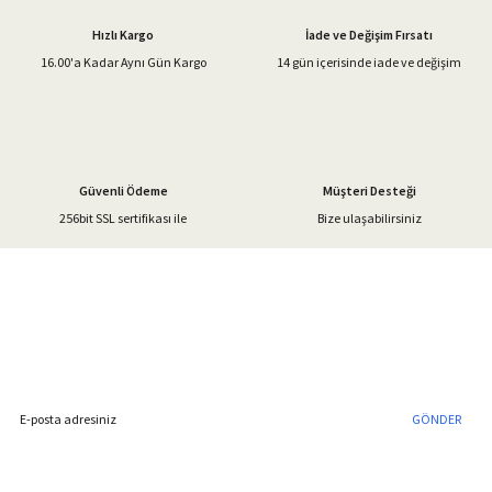
Ürün açıklamasında eksik bilgiler bulunuyor.
Hızlı Kargo
İade ve Değişim Fırsatı
Ürün bilgilerinde hatalar bulunuyor.
16.00'a Kadar Aynı Gün Kargo
14 gün içerisinde iade ve değişim
Ürün fiyatı diğer sitelerden daha pahalı.
Bu ürüne benzer farklı alternatifler olmalı.
Güvenli Ödeme
Müşteri Desteği
256bit SSL sertifikası ile
Bize ulaşabilirsiniz
Gönder
%40'a Varan İndirim Fırsatı
Hemen Kayıt Olun
İndirim Fırsatını Kaçırmayın !
GÖNDER
Blog Yazılarımız