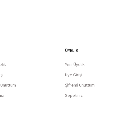
ÜYELİK
elik
Yeni Üyelik
şi
Üye Girişi
i Unuttum
Şifremi Unuttum
niz
Sepetiniz