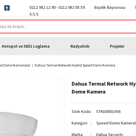
0212 982 12 90 - 0212 982 05 59
Bayilik Başvurusu
S.S.S
Hotspot ve 5651 Loglama
Radyolink
Projeler
ed Dome Kameralar
Dahua Termal Network Hybrid Speed Dome Kamera
Dahua Termal Network Hy
Dome Kamera
Stok Kodu
STKD0001936
Kategori
Speed Dome Kameral
Marka
Dahua Security