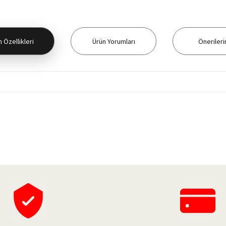
 Özellikleri
Ürün Yorumları
Önerileri
yetersiz gördüğünüz noktaları öneri formunu kullanarak tarafımıza iletebilirsiniz.
Bu ürüne ilk yorumu siz yapın!
Yorum Yaz