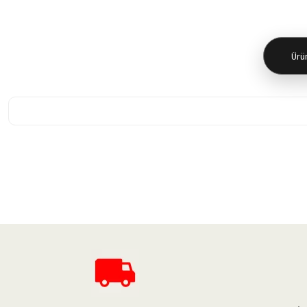
Ürün
Bu ürünün fiyat bilgisi, resim, ürün açıklamalarında ve diğer konularda 
Görüş ve önerileriniz için teşekkür ederiz.
Ürün resmi kalitesiz, bozuk veya görüntülenemiyor.
Ürün açıklamasında eksik bilgiler bulunuyor.
Ürün bilgilerinde hatalar bulunuyor.
Ürün fiyatı diğer sitelerden daha pahalı.
Bu ürüne benzer farklı alternatifler olmalı.