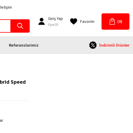
İletişim
Giriş Yap
Favorim
(0)
Üye Ol
Referanslarimiz
İndirimli Ürünler
brid Speed
ar