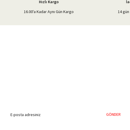
Hızlı Kargo
İa
16.00'a Kadar Aynı Gün Kargo
14 gün 
%40'a Varan İndirim Fırsatı
Hemen Kayıt Olun
İndirim Fırsatını Kaçırmayın !
GÖNDER