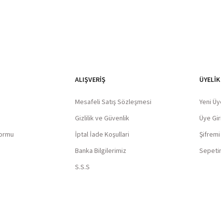
ALIŞVERIŞ
ÜYELİK
Mesafeli Satış Sözleşmesi
Yeni Üy
Gizlilik ve Güvenlik
Üye Giri
Formu
İptal İade Koşullari
Şifrem
Banka Bilgilerimiz
Sepeti
S.S.S