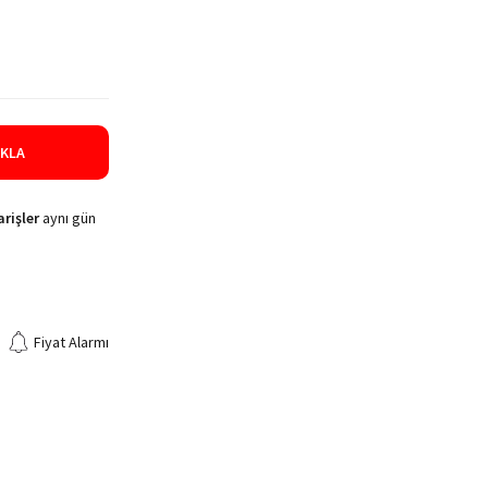
IKLA
rişler
aynı gün
Fiyat Alarmı