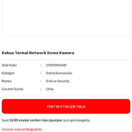
Dahua Termal Network Dome Kamera
Stok Kodu
STKD0001643
Kategori
Dome Kameralar
Marka
Dahua Security
Garanti Süresi
24 Ay
FIYAT VE STOK İÇIN TIKLA
Saat
16:00'a kadar verilen tüm siparişler
aynı gün kargoda.
Ürünün orijinal fotoğrafıdır.