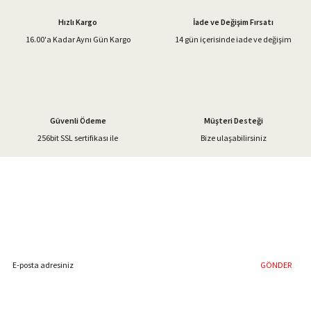
Ürün açıklamasında eksik bilgiler bulunuyor.
Hızlı Kargo
İade ve Değişim Fırsatı
Ürün bilgilerinde hatalar bulunuyor.
16.00'a Kadar Aynı Gün Kargo
14 gün içerisinde iade ve değişim
Ürün fiyatı diğer sitelerden daha pahalı.
Bu ürüne benzer farklı alternatifler olmalı.
Güvenli Ödeme
Müşteri Desteği
256bit SSL sertifikası ile
Bize ulaşabilirsiniz
Gönder
%40'a Varan İndirim Fırsatı
Hemen Kayıt Olun
İndirim Fırsatını Kaçırmayın !
GÖNDER
Blog Yazılarımız