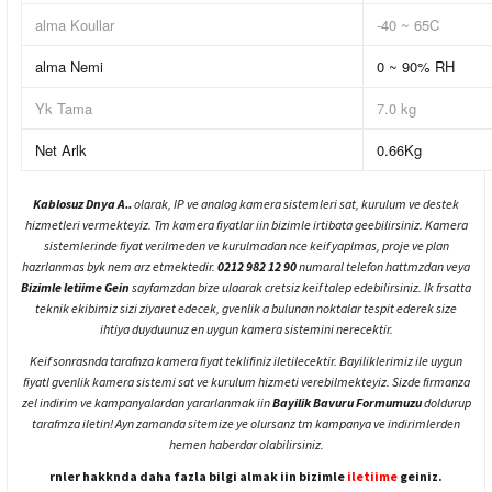
alma Koullar
-40 ~ 65C
alma Nemi
0 ~ 90% RH
Yk Tama
7.0 kg
Net Arlk
0.66Kg
Kablosuz Dnya A..
olarak, IP ve analog kamera sistemleri sat, kurulum ve destek
hizmetleri vermekteyiz. Tm kamera fiyatlar iin bizimle irtibata geebilirsiniz. Kamera
sistemlerinde fiyat verilmeden ve kurulmadan nce keif yaplmas, proje ve plan
hazrlanmas byk nem arz etmektedir.
0212 982 12 90
numaral telefon hattmzdan veya
Bizimle letiime Gein
sayfamzdan bize ulaarak cretsiz keif talep edebilirsiniz. lk frsatta
teknik ekibimiz sizi ziyaret edecek, gvenlik a bulunan noktalar tespit ederek size
ihtiya duyduunuz en uygun kamera sistemini nerecektir.
Keif sonrasnda tarafnza kamera fiyat teklifiniz iletilecektir. Bayiliklerimiz ile uygun
fiyatl gvenlik kamera sistemi sat ve kurulum hizmeti verebilmekteyiz. Sizde firmanza
zel indirim ve kampanyalardan yararlanmak iin
Bayilik Bavuru Formumuzu
doldurup
tarafmza iletin! Ayn zamanda sitemize ye olursanz tm kampanya ve indirimlerden
hemen haberdar olabilirsiniz.
rnler hakknda daha fazla bilgi almak iin bizimle
iletiime
geiniz.