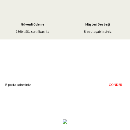
Bu ürüne benzer farklı alternatifler olmalı.
Güvenli Ödeme
Müşteri Desteği
256bit SSL sertifikası ile
Bize ulaşabilirsiniz
Gönder
%40'a Varan İndirim Fırsatı
Hemen Kayıt Olun
İndirim Fırsatını Kaçırmayın !
GÖNDER
Blog Yazılarımız