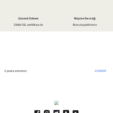
Güvenli Ödeme
Müşteri Desteği
256bit SSL sertifikası ile
Bize ulaşabilirsiniz
Gönder
%40'a Varan İndirim Fırsatı
Hemen Kayıt Olun
İndirim Fırsatını Kaçırmayın !
GÖNDER
Blog Yazılarımız