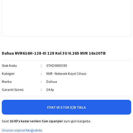
Dahua NVR616H-128-XI 128 Knl 3U H.265 NVR 16x20TB
Stok Kodu
STKD0003393
Kategori
NVR - Network Kayıt Cihazı
Marka
Dahua
Garanti Süresi
24 Ay
FIYAT VE STOK İÇIN TIKLA
Saat
16:00'a kadar verilen tüm siparişler
aynı gün kargoda.
Ürünün orijinal fotoğrafıdır.