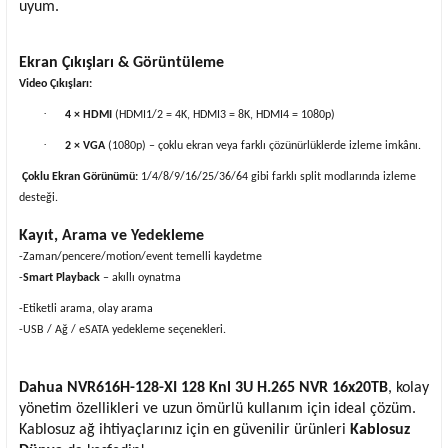
uyum.
Ekran Çıkışları & Görüntüleme
Video Çıkışları:
·
4 × HDMI
(HDMI1/2 = 4K, HDMI3 = 8K, HDMI4 = 1080p)
·
2 × VGA
(1080p) – çoklu ekran veya farklı çözünürlüklerde izleme imkânı.
Çoklu Ekran Görünümü:
1/4/8/9/16/25/36/64 gibi farklı split modlarında izleme
desteği.
Kayıt, Arama ve Yedekleme
-Zaman/pencere/motion/event temelli kaydetme
-
Smart Playback
– akıllı oynatma
-Etiketli arama, olay arama
-USB / Ağ / eSATA yedekleme seçenekleri.
Dahua NVR616H-128-XI 128 Knl 3U H.265 NVR 16x20TB
,
kolay
yönetim özellikleri ve uzun ömürlü kullanım için ideal çözüm.
Kablosuz ağ ihtiyaçlarınız için en güvenilir ürünleri
Kablosuz