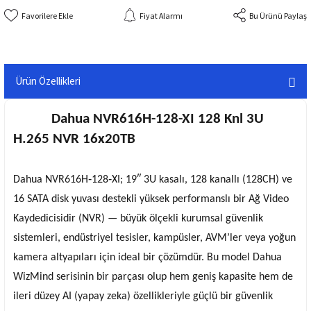
Fiyat Alarmı
Bu Ürünü Paylaş
Ürün Özellikleri
Dahua NVR616H-128-XI 128 Knl 3U
H.265 NVR 16x20TB
Dahua NVR616H‑128‑XI
; 19″
3U kasalı
,
128 kanallı (128CH)
ve
16 SATA disk yuvası
destekli yüksek performanslı bir
Ağ Video
Kaydedicisidir (NVR)
— büyük ölçekli kurumsal güvenlik
sistemleri, endüstriyel tesisler, kampüsler, AVM’ler veya yoğun
kamera altyapıları için ideal bir çözümdür. Bu model
Dahua
WizMind
serisinin bir parçası olup hem geniş kapasite hem de
ileri düzey AI (yapay zeka) özellikleriyle güçlü bir güvenlik