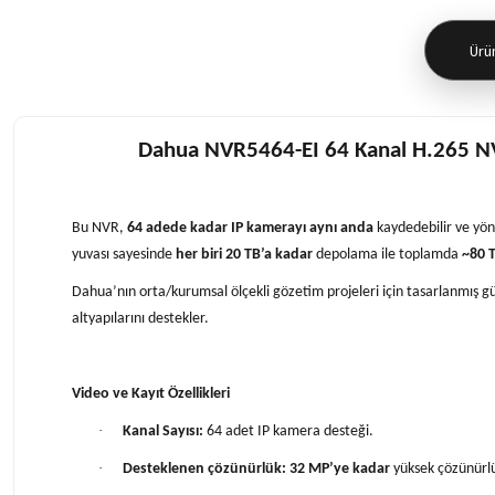
Ürün
Dahua NVR5464-EI 64 Kanal H.265 
Bu NVR,
64 adede kadar IP kamerayı aynı anda
kaydedebilir ve yöne
yuvası sayesinde
her biri 20 TB’a kadar
depolama ile toplamda
~80 T
Dahua’nın orta/kurumsal ölçekli gözetim projeleri için tasarlanmış gü
altyapılarını destekler.
Video ve Kayıt Özellikleri
·
Kanal Sayısı:
64 adet IP kamera desteği.
·
Desteklenen çözünürlük:
32 MP’ye kadar
yüksek çözünürlü