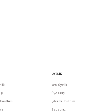
Blog Yazılarımız
ÜYELİK
elik
Yeni Üyelik
şi
Üye Girişi
i Unuttum
Şifremi Unuttum
niz
Sepetiniz