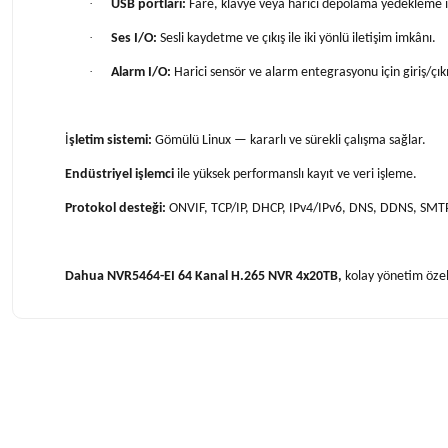
·
USB portları:
Fare, klavye veya harici depolama yedekleme i
·
Ses I/O:
Sesli kaydetme ve çıkış ile iki yönlü iletişim imkânı.
·
Alarm I/O:
Harici sensör ve alarm entegrasyonu için giriş/çıkı
İ
şletim sistemi:
Gömülü Linux — kararlı ve sürekli çalışma sağlar.
Endüstriyel işlemci
ile yüksek performanslı kayıt ve veri işleme.
Protokol desteği:
ONVIF, TCP/IP, DHCP, IPv4/IPv6, DNS, DDNS, SMTP, 
Dahua NVR5464-EI 64 Kanal H.265 NVR 4x20TB,
kolay yönetim özell
Bu ürünün fiyat bilgisi, resim, ürün açıklamalarında ve diğer konularda 
Görüş ve önerileriniz için teşekkür ederiz.
Ürün resmi kalitesiz, bozuk veya görüntülenemiyor.