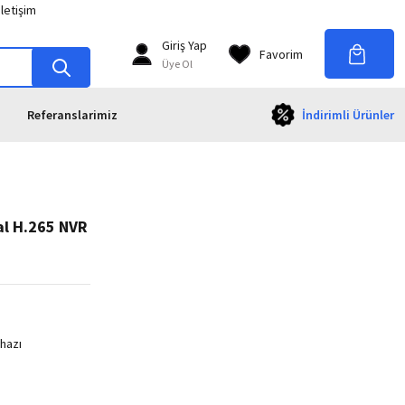
İletişim
Giriş Yap
Favorim
Üye Ol
Referanslarimiz
İndirimli Ürünler
l H.265 NVR
ihazı