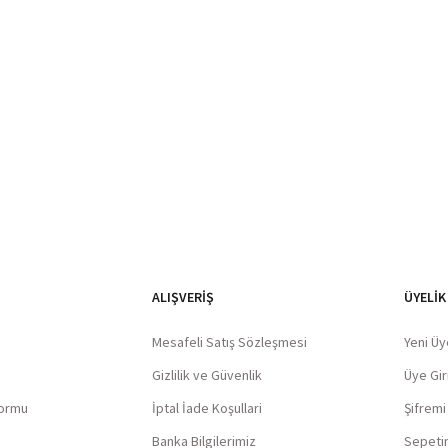
ALIŞVERIŞ
ÜYELİK
Mesafeli Satış Sözleşmesi
Yeni Üy
Gizlilik ve Güvenlik
Üye Giri
Formu
İptal İade Koşullari
Şifrem
Banka Bilgilerimiz
Sepeti