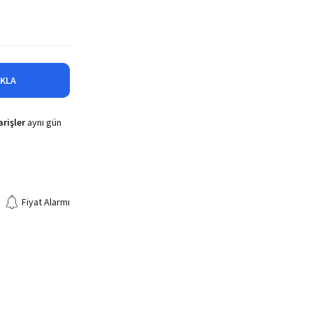
IKLA
rişler
aynı gün
Fiyat Alarmı