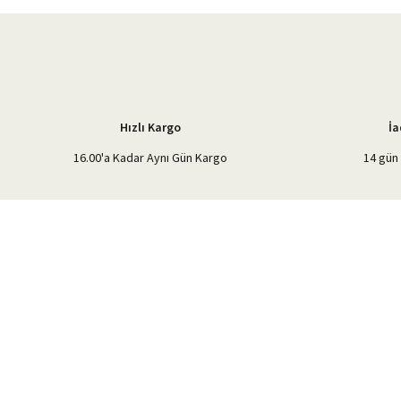
Ürün açıklamasında eksik bilgiler bulunuyor.
Ürün bilgilerinde hatalar bulunuyor.
Ürün fiyatı diğer sitelerden daha pahalı.
Bu ürüne benzer farklı alternatifler olmalı.
Hızlı Kargo
İa
16.00'a Kadar Aynı Gün Kargo
14 gün 
%40'a Varan İndirim Fırsatı
Hemen Kayıt Olun