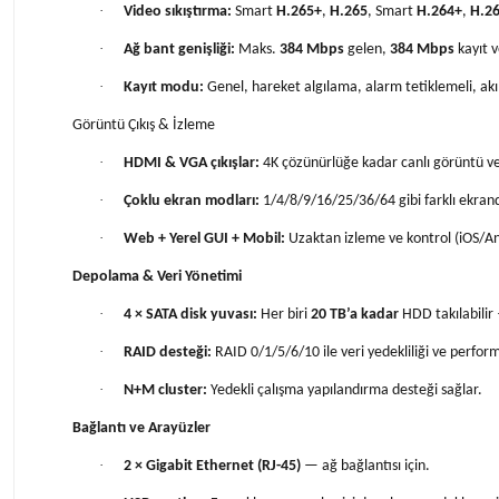
·
Video sıkıştırma:
Smart
H.265+
,
H.265
, Smart
H.264+
,
H.2
·
Ağ bant genişliği:
Maks.
384 Mbps
gelen,
384 Mbps
kayıt 
·
Kayıt modu:
Genel, hareket algılama, alarm tetiklemeli, akı
Görüntü Çıkış & İzleme
·
HDMI & VGA çıkışlar:
4K çözünürlüğe kadar canlı görüntü v
·
Çoklu ekran modları:
1/4/8/9/16/25/36/64 gibi farklı ekrand
·
Web + Yerel GUI + Mobil:
Uzaktan izleme ve kontrol (iOS/And
Depolama & Veri Yönetimi
·
4 × SATA disk yuvası:
Her biri
20 TB’a kadar
HDD takılabili
·
RAID desteği:
RAID 0/1/5/6/10 ile veri yedekliliği ve perfor
·
N+M cluster:
Yedekli çalışma yapılandırma desteği sağlar.
Bağlantı ve Arayüzler
·
2 × Gigabit Ethernet (RJ-45)
— ağ bağlantısı için.