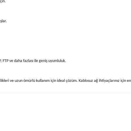
çin.
şlar.
FTP ve daha fazlası ile geniş uyumluluk.
ikleri ve uzun ömürlü kullanım için ideal çözüm. Kablosuz ağ ihtiyaçlarınız için en
yetersiz gördüğünüz noktaları öneri formunu kullanarak tarafımıza iletebilirsiniz.
Bu ürüne ilk yorumu siz yapın!
Yorum Yaz