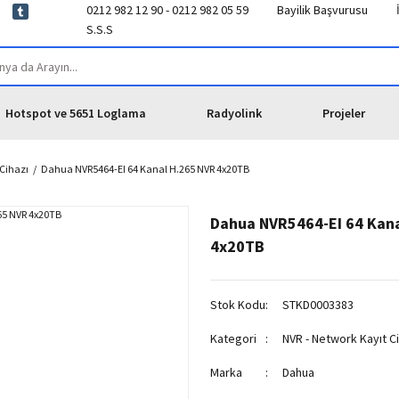
0212 982 12 90 - 0212 982 05 59
Bayilik Başvurusu
S.S.S
Hotspot ve 5651 Loglama
Radyolink
Projeler
 Cihazı
Dahua NVR5464-EI 64 Kanal H.265 NVR 4x20TB
Dahua NVR5464-EI 64 Kana
4x20TB
Stok Kodu
STKD0003383
Kategori
NVR - Network Kayıt C
Marka
Dahua