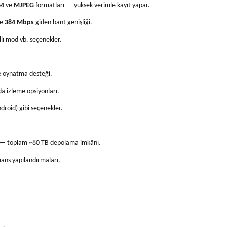
64
ve
MJPEG
formatları — yüksek verimle kayıt yapar.
ve
384 Mbps
giden bant genişliği.
llı mod vb. seçenekler.
e oynatma desteği.
a izleme opsiyonları.
roid) gibi seçenekler.
r — toplam ~80 TB depolama imkânı.
mans yapılandırmaları.