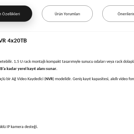
 Özellikleri
Ürün Yorumları
Önerileri
NVR 4x20TB
tebilir. 1.5 U rack montajlı kompakt tasarımıyle sunucu odaları veya rack dolapla
B’a kadar yerel kayıt alanı sunar
.
çlü bir Ağ Video Kaydedici (
NVR
) modelidir. Geniş kayıt kapasitesi, akıllı video 
klü IP kamera desteği.