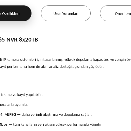
 Özellikleri
Ürün Yorumları
Önerileri
265 NVR 8x20TB
 IP kamera sistemleri için tasarlanmış, yüksek depolama kapasitesi ve zengin özel
yıt performansı hem de akıllı analiz desteği açısından güçlüdür.
leme ve kayıt yapılabilir.
eralarla uyumlu.
64
,
MJPEG
— daha verimli sıkıştırma ve depolama sağlar.
Mbps
— tüm kanalların veri akışını yüksek performansla yönetir.