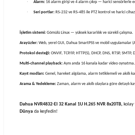
·
Alarm:
16 alarm girişi ve 4 alarm çıkışı — harici sensörlerle 
·
Seri portlar:
RS‑232 ve RS‑485 ile PTZ kontrol ve harici cihaz
İşletim sistemi:
Gömülü Linux — yüksek kararlılık ve sürekli çalışma.
Arayüzler:
Web, yerel GUI, Dahua SmartPSS ve mobil uygulamalar (A
Protokol desteği:
ONVIF, TCP/IP, HTTP(S), DHCP, DNS, RTSP, SMTP, DD
Multi‑channel playback:
Aynı anda 16 kanala kadar video oynatma.
Kayıt modları:
Genel, hareket algılama, alarm tetiklemeli ve akıllı ka
Arama & Yedekleme:
Zaman, alarm ve akıllı olaylara göre detaylı 
Dahua NVR4832-EI 32 Kanal 1U H.265 NVR 8x20TB,
kolay
Dünya
da keşfedin!