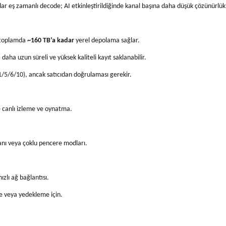
ar eş zamanlı decode; AI etkinleştirildiğinde kanal başına daha düşük çözünürlü
 toplamda
~160 TB’a kadar
yerel depolama sağlar.
ha uzun süreli ve yüksek kaliteli kayıt saklanabilir.
1/5/6/10), ancak satıcıdan doğrulaması gerekir.
 canlı izleme ve oynatma.
anı veya çoklu pencere modları.
zlı ağ bağlantısı.
ye veya yedekleme için.