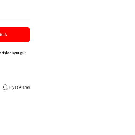
IKLA
rişler
aynı gün
Fiyat Alarmı