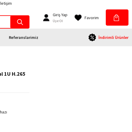
İletişim
Giriş Yap
Favorim
Üye Ol
Referanslarimiz
İndirimli Ürünler
l 1U H.265
ihazı