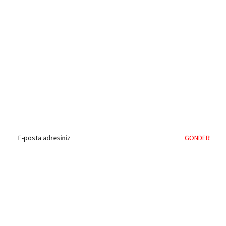
%40'a Varan İndirim Fırsatı
Hemen Kayıt Olun
İndirim Fırsatını Kaçırmayın !
GÖNDER