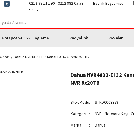
0212 982 12 90 - 0212 982 05 59
Bayilik Başvurusu
S.S.S
Hotspot ve 5651 Loglama
Radyolink
Projeler
 Cihazı
Dahua NVR4832-EI 32 Kanal 1U H.265 NVR 8x20TB
Dahua NVR4832-EI 32 Kana
NVR 8x20TB
Stok Kodu
STKD0003378
Kategori
NVR - Network Kayıt C
Marka
Dahua