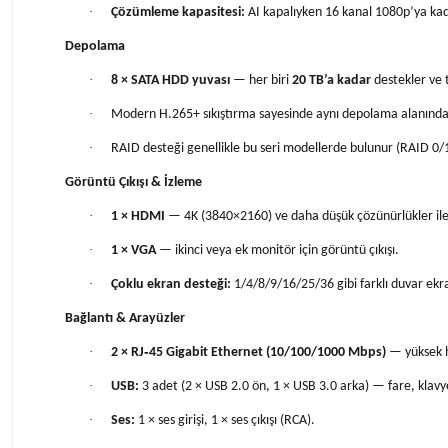
·
Çözümleme kapasitesi:
AI kapalıyken 16 kanal 1080p’ya kad
Depolama
·
8 × SATA HDD yuvası
— her biri
20 TB’a kadar
destekler ve
·
Modern H.265+ sıkıştırma sayesinde aynı depolama alanında da
·
RAID desteği genellikle bu seri modellerde bulunur (RAID 0/
Görüntü Çıkışı & İzleme
·
1 × HDMI
— 4K (3840×2160) ve daha düşük çözünürlükler ile
·
1 × VGA
— ikinci veya ek monitör için görüntü çıkışı.
·
Çoklu ekran desteği:
1/4/8/9/16/25/36 gibi farklı duvar ekr
Bağlantı & Arayüzler
·
2 × RJ‑45 Gigabit Ethernet (10/100/1000 Mbps)
— yüksek hı
·
USB:
3 adet (2 × USB 2.0 ön, 1 × USB 3.0 arka) — fare, klav
·
Ses:
1 × ses girişi, 1 × ses çıkışı (RCA).