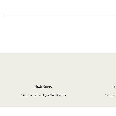
Bu ürünün fiyat bilgisi, resim, ürün açıklamalarında ve diğer konularda 
Görüş ve önerileriniz için teşekkür ederiz.
Ürün resmi kalitesiz, bozuk veya görüntülenemiyor.
Ürün açıklamasında eksik bilgiler bulunuyor.
Ürün bilgilerinde hatalar bulunuyor.
Ürün fiyatı diğer sitelerden daha pahalı.
Bu ürüne benzer farklı alternatifler olmalı.
Hızlı Kargo
İa
16.00'a Kadar Aynı Gün Kargo
14 gün 