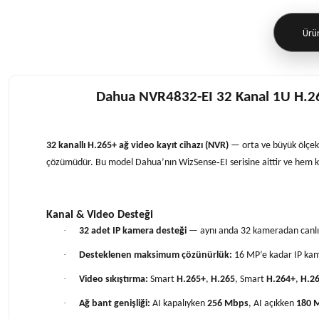
Ürün
Dahua NVR4832-EI 32 Kanal 1U H.
32 kanallı H.265+ ağ video kayıt cihazı (NVR)
— orta ve büyük ölçekli
çözümüdür. Bu model Dahua’nın WizSense‑EI serisine aittir ve hem ka
Kanal & Video Desteği
·
32 adet IP kamera desteği
— aynı anda 32 kameradan canlı iz
·
Desteklenen maksimum çözünürlük:
16 MP’e kadar IP kam
·
Video sıkıştırma:
Smart
H.265+
,
H.265
, Smart
H.264+
,
H.2
·
Ağ bant genişliği:
AI kapalıyken
256 Mbps
, AI açıkken
180 