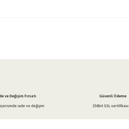
yetersiz gördüğünüz noktaları öneri formunu kullanarak tarafımıza iletebilirsiniz.
Bu ürüne ilk yorumu siz yapın!
Yorum Yaz
de ve Değişim Fırsatı
Güvenli Ödeme
içerisinde iade ve değişim
256bit SSL sertifikası 
Gönder