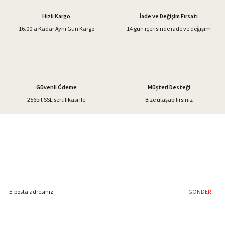
Ürün açıklamasında eksik bilgiler bulunuyor.
Hızlı Kargo
İade ve Değişim Fırsatı
Ürün bilgilerinde hatalar bulunuyor.
16.00'a Kadar Aynı Gün Kargo
14 gün içerisinde iade ve değişim
Ürün fiyatı diğer sitelerden daha pahalı.
Bu ürüne benzer farklı alternatifler olmalı.
Güvenli Ödeme
Müşteri Desteği
256bit SSL sertifikası ile
Bize ulaşabilirsiniz
Gönder
%40'a Varan İndirim Fırsatı
Hemen Kayıt Olun
İndirim Fırsatını Kaçırmayın !
GÖNDER
Blog Yazılarımız