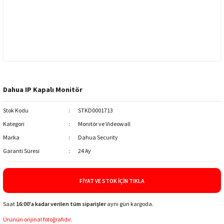
Dahua IP Kapalı Monitör
Stok Kodu
STKD0001713
Kategori
Monitör ve Videowall
Marka
Dahua Security
Garanti Süresi
24 Ay
FIYAT VE STOK İÇIN TIKLA
Saat
16:00'a kadar verilen tüm siparişler
aynı gün kargoda.
Ürünün orijinal fotoğrafıdır.