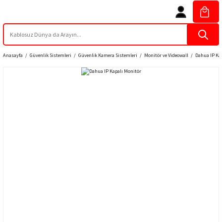
Anasayfa
Güvenlik Sistemleri
Güvenlik Kamera Sistemleri
Monitör ve Videowall
Dahua IP Ka