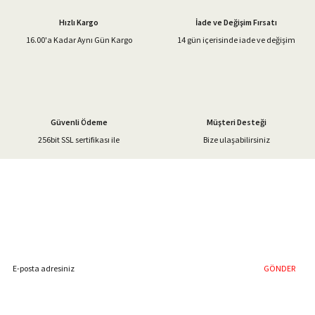
Ürün açıklamasında eksik bilgiler bulunuyor.
Hızlı Kargo
İade ve Değişim Fırsatı
Ürün bilgilerinde hatalar bulunuyor.
16.00'a Kadar Aynı Gün Kargo
14 gün içerisinde iade ve değişim
Ürün fiyatı diğer sitelerden daha pahalı.
Bu ürüne benzer farklı alternatifler olmalı.
Güvenli Ödeme
Müşteri Desteği
256bit SSL sertifikası ile
Bize ulaşabilirsiniz
Gönder
%40'a Varan İndirim Fırsatı
Hemen Kayıt Olun
İndirim Fırsatını Kaçırmayın !
GÖNDER
Blog Yazılarımız