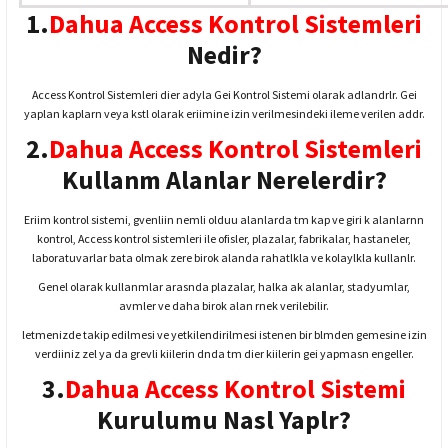
1.
Dahua Access Kontrol Sistemleri
Nedir?
Access Kontrol Sistemleri dier adyla Gei Kontrol Sistemi olarak adlandrlr. Gei
yaplan kaplarn veya kstl olarak eriimine izin verilmesindeki ileme verilen addr.
2.
Dahua Access Kontrol Sistemleri
Kullanm Alanlar Nerelerdir?
Eriim kontrol sistemi, gvenliin nemli olduu alanlarda tm kap ve giri k alanlarnn
kontrol, Access kontrol sistemleri ile ofisler, plazalar, fabrikalar, hastaneler,
laboratuvarlar bata olmak zere birok alanda rahatlkla ve kolaylkla kullanlr.
Genel olarak kullanmlar arasnda plazalar, halka ak alanlar, stadyumlar,
avmler ve daha birok alan rnek verilebilir.
letmenizde takip edilmesi ve yetkilendirilmesi istenen bir blmden gemesine izin
verdiiniz zel ya da grevli kiilerin dnda tm dier kiilerin gei yapmasn engeller.
3.
Dahua Access Kontrol Sistemi
Kurulumu Nasl Yaplr?