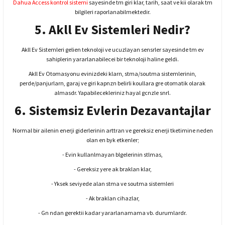
Dahua Access kontrol sistemi
sayesinde tm giri klar, tarih, saat ve kii olarak tm
bilgileri raporlanabilmektedir.
5. Akll Ev Sistemleri Nedir?
Akll Ev Sistemleri gelien teknoloji ve ucuzlayan sensrler sayesinde tm ev
sahiplerin yararlanabilecei bir teknoloji haline geldi.
Akll Ev Otomasyonu evinizdeki klarn, stma/soutma sistemlerinin,
perde/panjurlarn, garaj ve giri kapnzn belirli koullara gre otomatik olarak
almasdr. Yapabilecekleriniz hayal gcnzle snrl.
6. Sistemsiz Evlerin Dezavantajlar
Normal bir ailenin enerji giderlerinin arttran ve gereksiz enerji tketimine neden
olan en byk etkenler;
- Evin kullanlmayan blgelerinin stlmas,
- Gereksiz yere ak braklan klar,
- Yksek seviyede alan stma ve soutma sistemleri
- Ak braklan cihazlar,
- Gn ndan gerektii kadar yararlanamama vb. durumlardr.