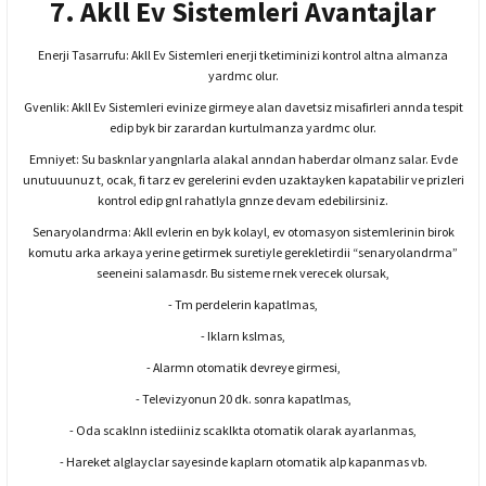
7. Akll Ev Sistemleri Avantajlar
Enerji Tasarrufu: Akll Ev Sistemleri enerji tketiminizi kontrol altna almanza
yardmc olur.
Gvenlik: Akll Ev Sistemleri evinize girmeye alan davetsiz misafirleri annda tespit
edip byk bir zarardan kurtulmanza yardmc olur.
Emniyet: Su basknlar yangnlarla alakal anndan haberdar olmanz salar. Evde
unutuuunuz t, ocak, fi tarz ev gerelerini evden uzaktayken kapatabilir ve prizleri
kontrol edip gnl rahatlyla gnnze devam edebilirsiniz.
Senaryolandrma: Akll evlerin en byk kolayl, ev otomasyon sistemlerinin birok
komutu arka arkaya yerine getirmek suretiyle gerekletirdii “senaryolandrma”
seeneini salamasdr. Bu sisteme rnek verecek olursak,
- Tm perdelerin kapatlmas,
- Iklarn kslmas,
- Alarmn otomatik devreye girmesi,
- Televizyonun 20 dk. sonra kapatlmas,
- Oda scaklnn istediiniz scaklkta otomatik olarak ayarlanmas,
- Hareket alglayclar sayesinde kaplarn otomatik alp kapanmas vb.