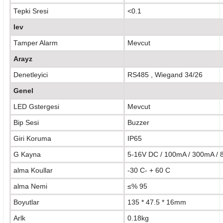
Tepki Sresi
<0.1
lev
Tamper Alarm
Mevcut
Arayz
Denetleyici
RS485
,
Wiegand 34/26
Genel
LED Gstergesi
Mevcut
Bip Sesi
Buzzer
Giri Koruma
IP65
G Kayna
5-16V DC / 100mA / 300mA /
alma Koullar
-30 C- + 60 C
alma Nemi
≤% 95
Boyutlar
135 * 47.5 * 16mm
Arlk
0.18kg