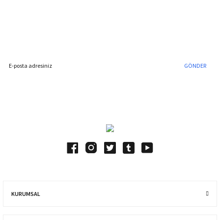
%40'a Varan İndirim Fırsatı
Hemen Kayıt Olun
İndirim Fırsatını Kaçırmayın !
GÖNDER
Blog Yazılarımız
KURUMSAL