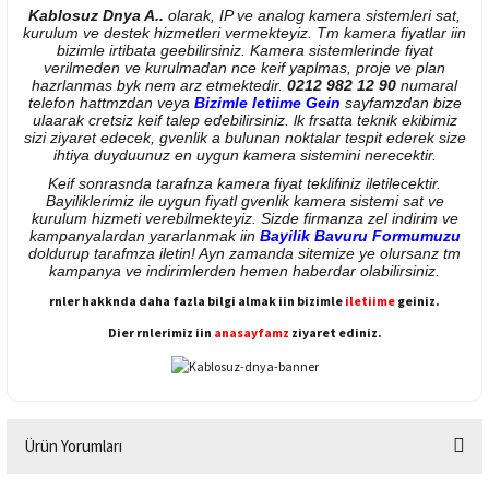
Kablosuz Dnya A..
olarak, IP ve analog kamera sistemleri sat,
kurulum ve destek hizmetleri vermekteyiz. Tm kamera fiyatlar iin
bizimle irtibata geebilirsiniz. Kamera sistemlerinde fiyat
verilmeden ve kurulmadan nce keif yaplmas, proje ve plan
hazrlanmas byk nem arz etmektedir.
0212 982 12 90
numaral
telefon hattmzdan veya
Bizimle letiime Gein
sayfamzdan bize
ulaarak cretsiz keif talep edebilirsiniz. lk frsatta teknik ekibimiz
sizi ziyaret edecek, gvenlik a bulunan noktalar tespit ederek size
ihtiya duyduunuz en uygun kamera sistemini nerecektir.
Keif sonrasnda tarafnza kamera fiyat teklifiniz iletilecektir.
Bayiliklerimiz ile uygun fiyatl gvenlik kamera sistemi sat ve
kurulum hizmeti verebilmekteyiz. Sizde firmanza zel indirim ve
kampanyalardan yararlanmak iin
Bayilik Bavuru Formumuzu
doldurup tarafmza iletin! Ayn zamanda sitemize ye olursanz tm
kampanya ve indirimlerden hemen haberdar olabilirsiniz.
rnler hakknda daha fazla bilgi almak iin bizimle
iletiime
geiniz.
Dier rnlerimiz iin
anasayfamz
ziyaret ediniz.
Ürün Yorumları