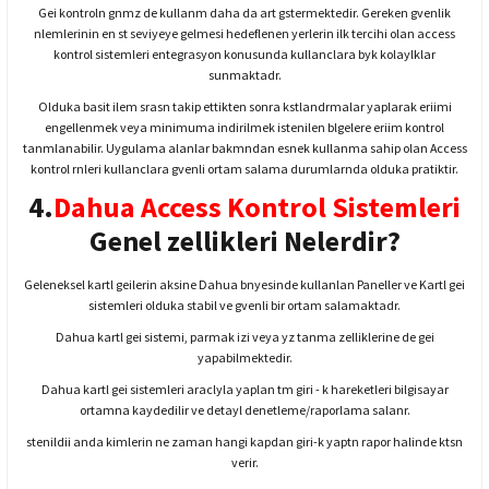
Gei kontroln gnmz de kullanm daha da art gstermektedir. Gereken gvenlik
nlemlerinin en st seviyeye gelmesi hedeflenen yerlerin ilk tercihi olan access
kontrol sistemleri entegrasyon konusunda kullanclara byk kolaylklar
sunmaktadr.
Olduka basit ilem srasn takip ettikten sonra kstlandrmalar yaplarak eriimi
engellenmek veya minimuma indirilmek istenilen blgelere eriim kontrol
tanmlanabilir. Uygulama alanlar bakmndan esnek kullanma sahip olan Access
kontrol rnleri kullanclara gvenli ortam salama durumlarnda olduka pratiktir.
4.
Dahua Access Kontrol Sistemleri
Genel zellikleri Nelerdir?
Geleneksel kartl geilerin aksine Dahua bnyesinde kullanlan Paneller ve Kartl gei
sistemleri olduka stabil ve gvenli bir ortam salamaktadr.
Dahua kartl gei sistemi, parmak izi veya yz tanma zelliklerine de gei
yapabilmektedir.
Dahua kartl gei sistemleri araclyla yaplan tm giri - k hareketleri bilgisayar
ortamna kaydedilir ve detayl denetleme/raporlama salanr.
stenildii anda kimlerin ne zaman hangi kapdan giri-k yaptn rapor halinde ktsn
verir.