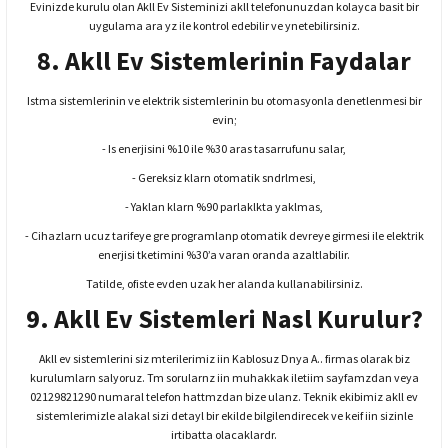
Evinizde kurulu olan Akll Ev Sisteminizi akll telefonunuzdan kolayca basit bir
uygulama ara yz ile kontrol edebilir ve ynetebilirsiniz.
8. Akll Ev Sistemlerinin Faydalar
Istma sistemlerinin ve elektrik sistemlerinin bu otomasyonla denetlenmesi bir
evin;
- Is enerjisini %10 ile %30 aras tasarrufunu salar,
- Gereksiz klarn otomatik sndrlmesi,
- Yaklan klarn %90 parlaklkta yaklmas,
- Cihazlarn ucuz tarifeye gre programlanp otomatik devreye girmesi ile elektrik
enerjisi tketimini %30’a varan oranda azaltlabilir.
Tatilde, ofiste evden uzak her alanda kullanabilirsiniz.
9. Akll Ev Sistemleri Nasl Kurulur?
Akll ev sistemlerini siz mterilerimiz iin Kablosuz Dnya A.. firmas olarak biz
kurulumlarn salyoruz. Tm sorularnz iin muhakkak iletiim sayfamzdan veya
02129821290 numaral telefon hattmzdan bize ulanz. Teknik ekibimiz akll ev
sistemlerimizle alakal sizi detayl bir ekilde bilgilendirecek ve keif iin sizinle
irtibatta olacaklardr.