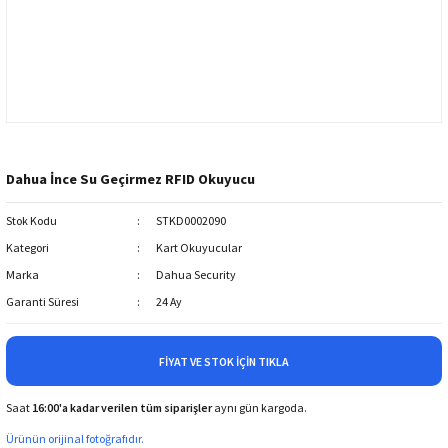
Dahua İnce Su Geçirmez RFID Okuyucu
Stok Kodu
STKD0002090
Kategori
Kart Okuyucular
Marka
Dahua Security
Garanti Süresi
24 Ay
FIYAT VE STOK İÇIN TIKLA
Saat
16:00'a kadar verilen tüm siparişler
aynı gün kargoda.
Ürünün orijinal fotoğrafıdır.