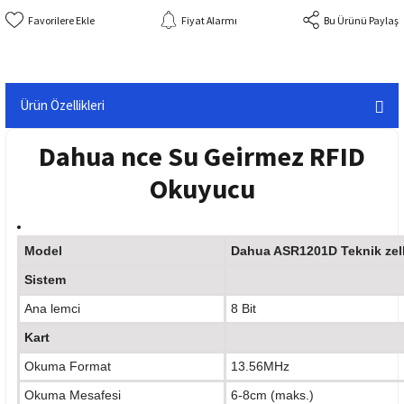
Fiyat Alarmı
Bu Ürünü Paylaş
Ürün Özellikleri
Dahua nce Su Geirmez RFID
Okuyucu
Model
Dahua ASR1201D Teknik zelli
Sistem
Ana lemci
8 Bit
Kart
Okuma Format
13.56MHz
Okuma Mesafesi
6-8cm (maks.)