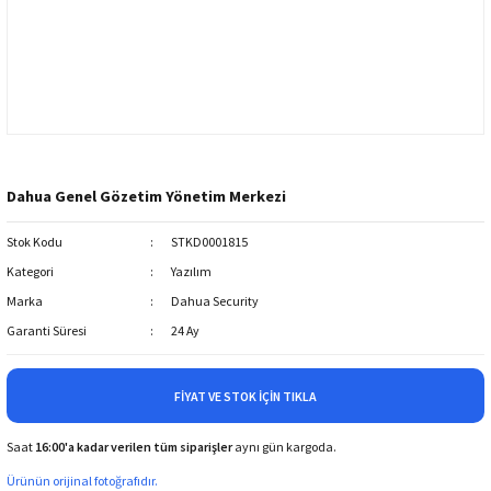
Dahua Genel Gözetim Yönetim Merkezi
Stok Kodu
STKD0001815
Kategori
Yazılım
Marka
Dahua Security
Garanti Süresi
24 Ay
FIYAT VE STOK İÇIN TIKLA
Saat
16:00'a kadar verilen tüm siparişler
aynı gün kargoda.
Ürünün orijinal fotoğrafıdır.