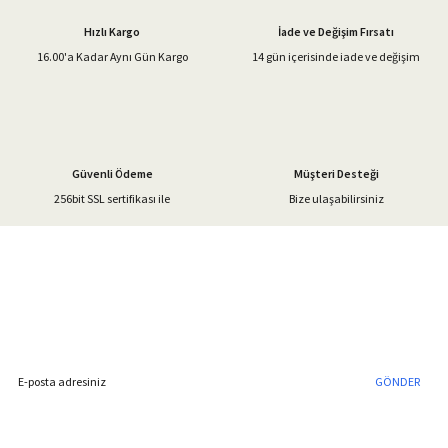
Ürün açıklamasında eksik bilgiler bulunuyor.
Hızlı Kargo
İade ve Değişim Fırsatı
Ürün bilgilerinde hatalar bulunuyor.
16.00'a Kadar Aynı Gün Kargo
14 gün içerisinde iade ve değişim
Ürün fiyatı diğer sitelerden daha pahalı.
Bu ürüne benzer farklı alternatifler olmalı.
Güvenli Ödeme
Müşteri Desteği
256bit SSL sertifikası ile
Bize ulaşabilirsiniz
Gönder
%40'a Varan İndirim Fırsatı
Hemen Kayıt Olun
İndirim Fırsatını Kaçırmayın !
GÖNDER
Blog Yazılarımız