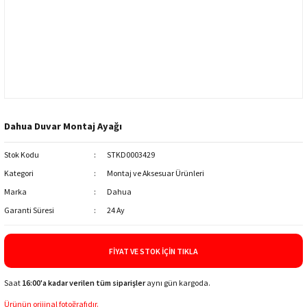
ri
Yüz Tanıma
Montaj ve Aksesuar Ürünleri
Keenetic
Nebra HNT
NVR - Network Kayıt Cihazı
Lande
SenseCAP
i
Trafik Kamera Çözümleri
Mimosa Networks
SyncroBit
WiFi Kameralar
Peplink Networks
Dahua Duvar Montaj Ayağı
Yazılım
S-Link
Stok Kodu
STKD0003429
Kategori
Montaj ve Aksesuar Ürünleri
Tenda
Marka
Dahua
Garanti Süresi
24 Ay
Tiandy
FIYAT VE STOK İÇIN TIKLA
TP-Link
Saat
16:00'a kadar verilen tüm siparişler
aynı gün kargoda.
Zyxel
Ürünün orijinal fotoğrafıdır.