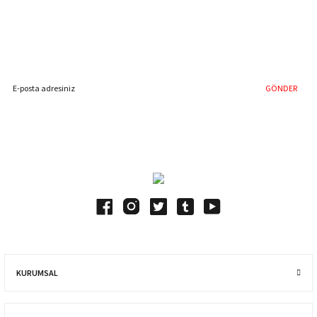
%40'a Varan İndirim Fırsatı
Hemen Kayıt Olun
İndirim Fırsatını Kaçırmayın !
GÖNDER
Blog Yazılarımız
KURUMSAL