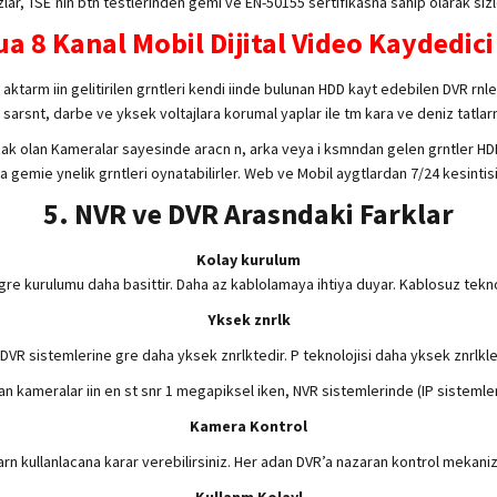
lar, TSE’nin btn testlerinden gemi ve EN-50155 sertifikasna sahip olarak siz
a 8 Kanal Mobil Dijital Video Kaydedici
aktarm iin gelitirilen grntleri kendi iinde bulunan HDD kayt edebilen DVR rnle
de sarsnt, darbe ve yksek voltajlara korumal yaplar ile tm kara ve deniz tatla
cak olan Kameralar sayesinde aracn n, arka veya i ksmndan gelen grntler HDD
ya gemie ynelik grntleri oynatabilirler. Web ve Mobil aygtlardan 7/24 kesintisi
5. NVR ve DVR Arasndaki Farklar
Kolay kurulum
gre kurulumu daha basittir. Daha az kablolamaya ihtiya duyar. Kablosuz teknolo
Yksek znrlk
DVR sistemlerine gre daha yksek znrlktedir. P teknolojisi daha yksek znrlkle
an kameralar iin en st snr 1 megapiksel iken, NVR sistemlerinde (IP sisteml
Kamera Kontrol
arn kullanlacana karar verebilirsiniz. Her adan DVR’a nazaran kontrol mekaniz