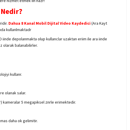
lere hizmet etmek iin hazr!
 Nedir?
ridir.
Dahua 8 Kanal Mobil Dijital Video Kaydedici
(Ara Kayt
rnda kullanlmaktadr
 iinde depolanmakta olup kullanclar uzaktan eriim ile ara iinde
z olarak balanabilirler.
jiyi kullanr.
re olanak salar.
er) kameralar 5 megapiksel znrle erimektedir.
mas daha ok gelimitir.