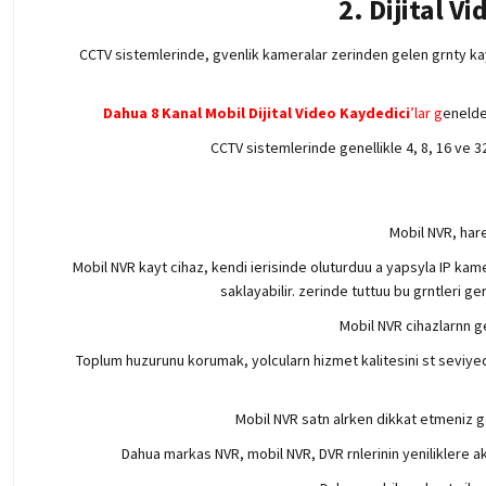
2. Dijital V
CCTV sistemlerinde, gvenlik kameralar zerinden gelen grnty kayt a
Dahua 8 Kanal Mobil Dijital Video Kaydedici
’lar g
enelde
CCTV sistemlerinde genellikle 4, 8, 16 ve 3
Mobil NVR, hare
Mobil NVR kayt cihaz, kendi ierisinde oluturduu a yapsyla IP kame
saklayabilir. zerinde tuttuu bu grntleri g
Mobil NVR cihazlarnn ge
Toplum huzurunu korumak, yolcularn hizmet kalitesini st seviyede
Mobil NVR satn alrken dikkat etmeniz ge
Dahua markas NVR, mobil NVR, DVR rnlerinin yeniliklere a