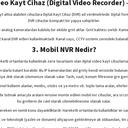
ideo Kayt Cihaz (Digital Video Recorder)
ltna alabilen cihazlara Dijital Kayt Cihaz (DVR) ad verilmektedir. Dijital for
DVR cihazlar kompakt bir yapya sahiptirler.
 analog kameralardan kablolu bir ekilde grnt alrlar. Grnt kalitesi snrldr. Ka
2 kanal DVR eitleri kullanlmaktadr. Kanal says, CCTV sistemi zerindeki bala
3. Mobil NVR Nedir?
ketli ortamlarda kullanlmak zere tasarlanm olan dijital video kayt cihazlarna 
ralarla balant kurabilir. Bu IP kameralardan ald grnty kendi ierisinde bulun
eriye dnk olarak izlemenize olanak salar. Tarih, saat, konum filtresine gre ger
nel kullanm alanlar, minibs, otobs ve ya metro vb. toplu tama aralar, ehirler
 tutmak amacyla aralarn ierisine monte edilen mobil nvr cihazlar, ara srcsn, 
bu grntlerin de canl olarak izlenebilmesine olanak salar.
reken en nemli konu dayankllklardr. Hareketli ortamlarda kullanldklar iin sa
k ve teknolojik (yazlm ve donanm) altyapsnn gelitirilmeye ak olduundan, tm 