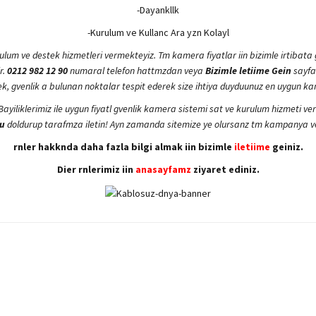
-Dayankllk
-Kurulum ve Kullanc Ara yzn Kolayl
ulum ve destek hizmetleri vermekteyiz. Tm kamera fiyatlar iin bizimle irtibata
r.
0212 982 12 90
numaral telefon hattmzdan veya
Bizimle letiime Gein
sayfam
cek, gvenlik a bulunan noktalar tespit ederek size ihtiya duyduunuz en uygun ka
. Bayiliklerimiz ile uygun fiyatl gvenlik kamera sistemi sat ve kurulum hizmeti
u
doldurup tarafmza iletin! Ayn zamanda sitemize ye olursanz tm kampanya ve 
rnler hakknda daha fazla bilgi almak iin bizimle
iletiime
geiniz.
Dier rnlerimiz iin
anasayfamz
ziyaret ediniz.
yetersiz gördüğünüz noktaları öneri formunu kullanarak tarafımıza iletebilirsiniz.
Bu ürüne ilk yorumu siz yapın!
Yorum Yaz