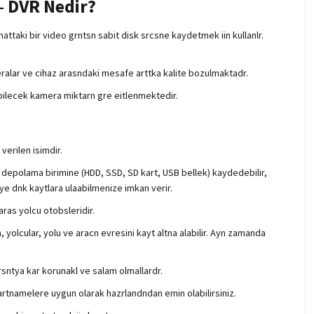
 – DVR Nedir?
mattaki bir video grntsn sabit disk srcsne kaydetmek iin kullanlr.
meralar ve cihaz arasndaki mesafe arttka kalite bozulmaktadr.
nabilecek kamera miktarn gre eitlenmektedir.
verilen isimdir.
an depolama birimine (HDD, SSD, SD kart, USB bellek) kaydedebilir,
iye dnk kaytlara ulaabilmenize imkan verir.
aras yolcu otobsleridir.
yolcular, yolu ve aracn evresini kayt altna alabilir. Ayn zamanda
rsntya kar korunakl ve salam olmallardr.
artnamelere uygun olarak hazrlandndan emin olabilirsiniz.