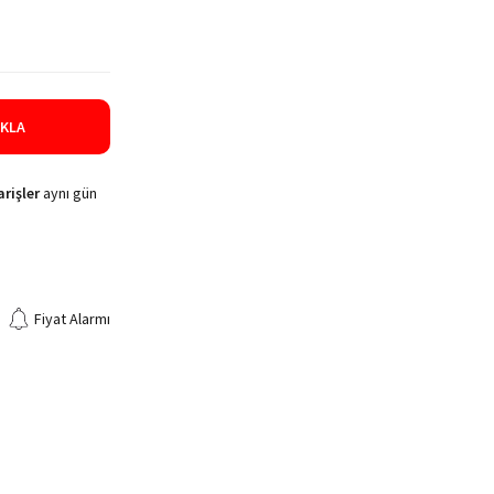
IKLA
rişler
aynı gün
Fiyat Alarmı