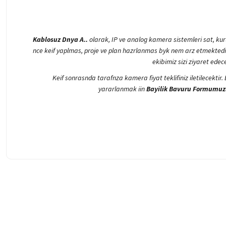
Kablosuz Dnya A..
olarak, IP ve analog kamera sistemleri sat, kur
nce keif yaplmas, proje ve plan hazrlanmas byk nem arz etmektedi
ekibimiz sizi ziyaret ede
Keif sonrasnda tarafnza kamera fiyat teklifiniz iletilecektir
yararlanmak iin
Bayilik Bavuru Formumuz
Bu ürünün fiyat bilgisi, resim, ürün açıklamalarında ve diğer konularda 
Görüş ve önerileriniz için teşekkür ederiz.
Ürün resmi kalitesiz, bozuk veya görüntülenemiyor.