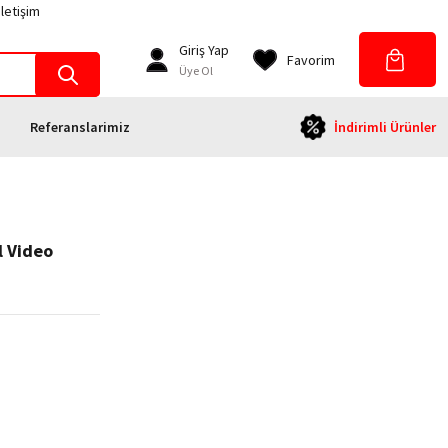
İletişim
Giriş Yap
Favorim
Üye Ol
Referanslarimiz
İndirimli Ürünler
l Video