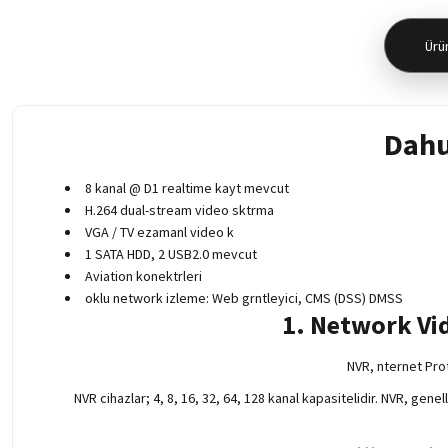
Ürün
Dahu
8 kanal @ D1 realtime kayt mevcut
H.264 dual-stream video sktrma
VGA / TV ezamanl video k
1 SATA HDD, 2 USB2.0 mevcut
Aviation konektrleri
oklu network izleme: Web grntleyici, CMS (DSS) DMSS
1. Network Vi
NVR, nternet Pro
NVR cihazlar; 4, 8, 16, 32, 64, 128 kanal kapasitelidir. NVR, gen