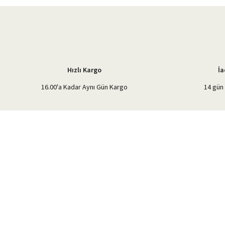
Ürün açıklamasında eksik bilgiler bulunuyor.
Ürün bilgilerinde hatalar bulunuyor.
Ürün fiyatı diğer sitelerden daha pahalı.
Bu ürüne benzer farklı alternatifler olmalı.
Hızlı Kargo
İa
16.00'a Kadar Aynı Gün Kargo
14 gün 
%40'a Varan İndirim Fırsatı
Hemen Kayıt Olun