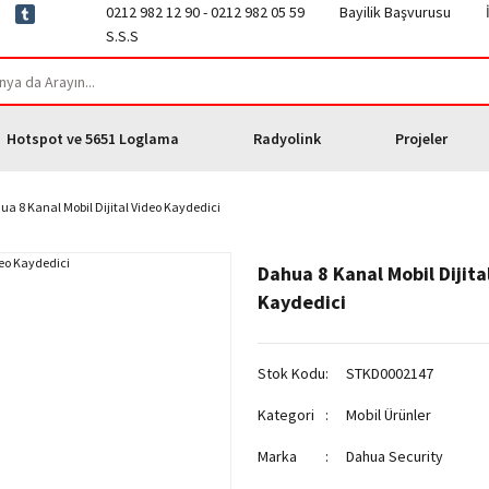
0212 982 12 90 - 0212 982 05 59
Bayilik Başvurusu
S.S.S
Hotspot ve 5651 Loglama
Radyolink
Projeler
a 8 Kanal Mobil Dijital Video Kaydedici
Dahua 8 Kanal Mobil Dijita
Kaydedici
Stok Kodu
STKD0002147
Kategori
Mobil Ürünler
Marka
Dahua Security