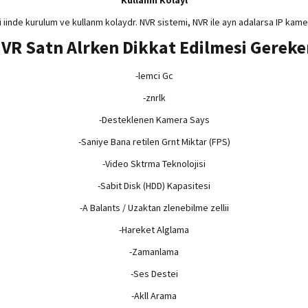
Kullanm Kolayl
i iinde kurulum ve kullanm kolaydr. NVR sistemi, NVR ile ayn adalarsa IP kame
NVR Satn Alrken Dikkat Edilmesi Gereke
-lemci Gc
-znrlk
-Desteklenen Kamera Says
-Saniye Bana retilen Grnt Miktar (FPS)
-Video Sktrma Teknolojisi
-Sabit Disk (HDD) Kapasitesi
-A Balants / Uzaktan zlenebilme zellii
-Hareket Alglama
-Zamanlama
-Ses Destei
-Akll Arama