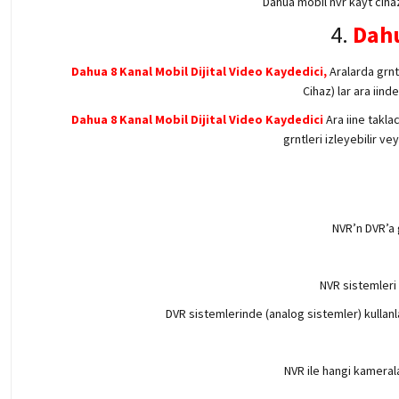
Dahua mobil nvr kayt cihaz
4.
Dahu
Dahua 8 Kanal Mobil Dijital Video Kaydedici,
Aralarda grnt 
Cihaz) lar ara iin
Dahua 8 Kanal Mobil Dijital Video Kaydedici
Ara iine takla
grntleri izleyebilir ve
NVR’n DVR’a 
NVR sistemleri 
DVR sistemlerinde (analog sistemler) kullanl
NVR ile hangi kameral