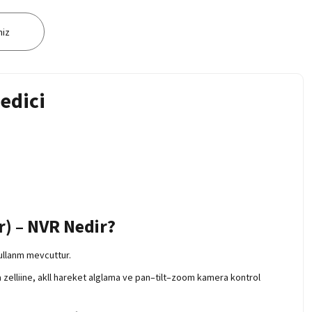
niz
edici
) – NVR Nedir?
ullanm mevcuttur.
tma zelliine, akll hareket alglama ve pan–tilt–zoom kamera kontrol