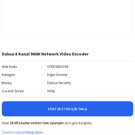
Dahua 8 Kanal 960H Network Video Encoder
Stok Kodu
STKD0001538
Kategori
Diğer Ürünler
Marka
Dahua Security
Garanti Süresi
24 Ay
FIYAT VE STOK İÇIN TIKLA
Saat
16:00'a kadar verilen tüm siparişler
aynı gün kargoda.
Ürünün orijinal fotoğrafıdır.