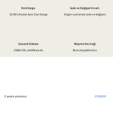
Ürün açıklamasında eksik bilgiler bulunuyor.
Hızlı Kargo
İade ve Değişim Fırsatı
Ürün bilgilerinde hatalar bulunuyor.
16.00'a Kadar Aynı Gün Kargo
14 gün içerisinde iade ve değişim
Ürün fiyatı diğer sitelerden daha pahalı.
Bu ürüne benzer farklı alternatifler olmalı.
Güvenli Ödeme
Müşteri Desteği
256bit SSL sertifikası ile
Bize ulaşabilirsiniz
Gönder
%40'a Varan İndirim Fırsatı
Hemen Kayıt Olun
İndirim Fırsatını Kaçırmayın !
GÖNDER
Blog Yazılarımız