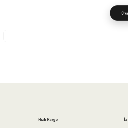
Ürün
Bu ürünün fiyat bilgisi, resim, ürün açıklamalarında ve diğer konularda 
Görüş ve önerileriniz için teşekkür ederiz.
Ürün resmi kalitesiz, bozuk veya görüntülenemiyor.
Ürün açıklamasında eksik bilgiler bulunuyor.
Ürün bilgilerinde hatalar bulunuyor.
Ürün fiyatı diğer sitelerden daha pahalı.
Bu ürüne benzer farklı alternatifler olmalı.
Hızlı Kargo
İa