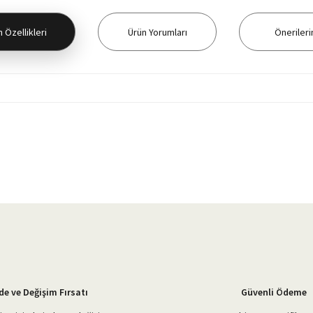
 Özellikleri
Ürün Yorumları
Önerileri
yetersiz gördüğünüz noktaları öneri formunu kullanarak tarafımıza iletebilirsiniz.
Bu ürüne ilk yorumu siz yapın!
Yorum Yaz
de ve Değişim Fırsatı
Güvenli Ödeme