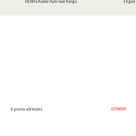
16.00'a Kadar Aynı Gün Kargo
14 gün 
%40'a Varan İndirim Fırsatı
Hemen Kayıt Olun
İndirim Fırsatını Kaçırmayın !
GÖNDER