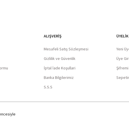
ALIŞVERIŞ
ÜYELİK
Mesafeli Satış Sözleşmesi
Yeni Üy
Gizlilik ve Güvenlik
Üye Giri
Formu
İptal İade Koşullari
Şifrem
Banka Bilgilerimiz
Sepeti
S.S.S
ncesiyle