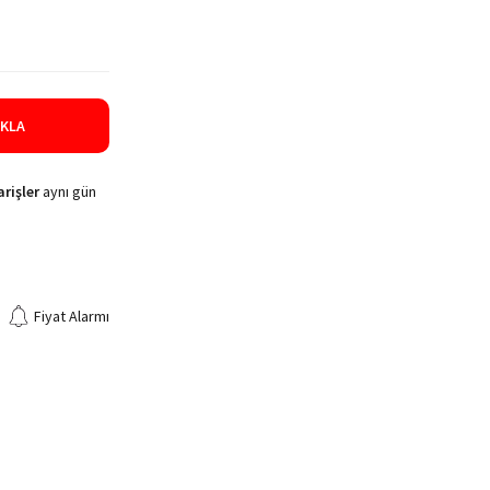
IKLA
rişler
aynı gün
Fiyat Alarmı