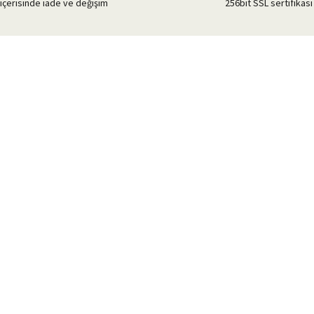
içerisinde iade ve değişim
256bit SSL sertifikası 
Gönder