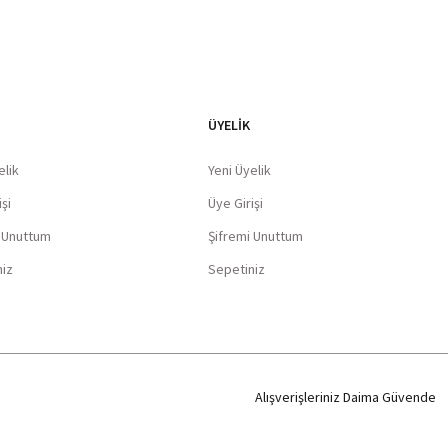
ÜYELİK
elik
Yeni Üyelik
şi
Üye Girişi
i Unuttum
Şifremi Unuttum
niz
Sepetiniz
Alışverişleriniz Daima Güvende