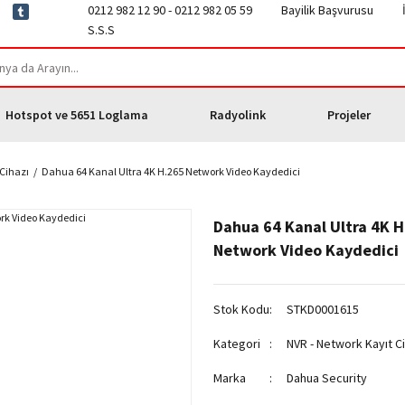
0212 982 12 90 - 0212 982 05 59
Bayilik Başvurusu
S.S.S
Hotspot ve 5651 Loglama
Radyolink
Projeler
 Cihazı
Dahua 64 Kanal Ultra 4K H.265 Network Video Kaydedici
Dahua 64 Kanal Ultra 4K 
Network Video Kaydedici
Stok Kodu
STKD0001615
Kategori
NVR - Network Kayıt C
Marka
Dahua Security