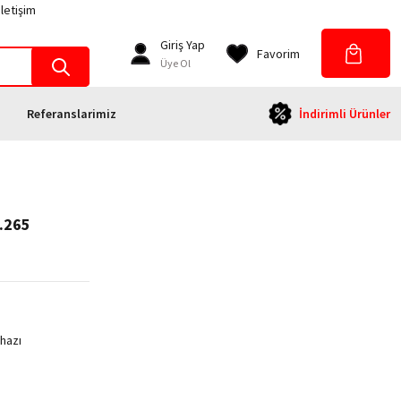
İletişim
Giriş Yap
Favorim
Üye Ol
Referanslarimiz
İndirimli Ürünler
H.265
ihazı