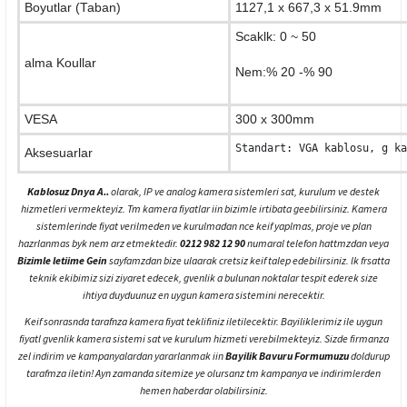
Boyutlar (Taban)
1127,1 x 667,3 x 51.9mm
Scaklk: 0
~ 50
alma Koullar
Nem:% 20 -% 90
VESA
300 x 300mm
Standart: VGA kablosu, g ka
Aksesuarlar
Kablosuz Dnya A..
olarak, IP ve analog kamera sistemleri sat, kurulum ve destek
hizmetleri vermekteyiz. Tm kamera fiyatlar iin bizimle irtibata geebilirsiniz. Kamera
sistemlerinde fiyat verilmeden ve kurulmadan nce keif yaplmas, proje ve plan
hazrlanmas byk nem arz etmektedir.
0212 982 12 90
numaral telefon hattmzdan veya
Bizimle letiime Gein
sayfamzdan bize ulaarak cretsiz keif talep edebilirsiniz. lk frsatta
teknik ekibimiz sizi ziyaret edecek, gvenlik a bulunan noktalar tespit ederek size
ihtiya duyduunuz en uygun kamera sistemini nerecektir.
Keif sonrasnda tarafnza kamera fiyat teklifiniz iletilecektir. Bayiliklerimiz ile uygun
fiyatl gvenlik kamera sistemi sat ve kurulum hizmeti verebilmekteyiz. Sizde firmanza
zel indirim ve kampanyalardan yararlanmak iin
Bayilik Bavuru Formumuzu
doldurup
tarafmza iletin! Ayn zamanda sitemize ye olursanz tm kampanya ve indirimlerden
hemen haberdar olabilirsiniz.