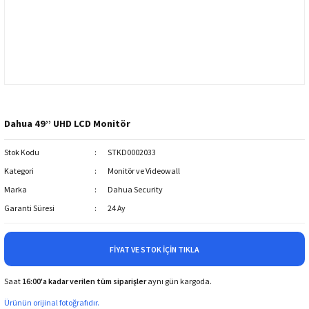
Dahua 49’’ UHD LCD Monitör
Stok Kodu
STKD0002033
Kategori
Monitör ve Videowall
Marka
Dahua Security
Garanti Süresi
24 Ay
FIYAT VE STOK İÇIN TIKLA
Saat
16:00'a kadar verilen tüm siparişler
aynı gün kargoda.
Ürünün orijinal fotoğrafıdır.