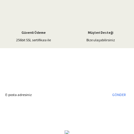
Ürün fiyatı diğer sitelerden daha pahalı.
Bu ürüne benzer farklı alternatifler olmalı.
Güvenli Ödeme
Müşteri Desteği
256bit SSL sertifikası ile
Bize ulaşabilirsiniz
Gönder
%40'a Varan İndirim Fırsatı
Hemen Kayıt Olun
İndirim Fırsatını Kaçırmayın !
GÖNDER
Blog Yazılarımız