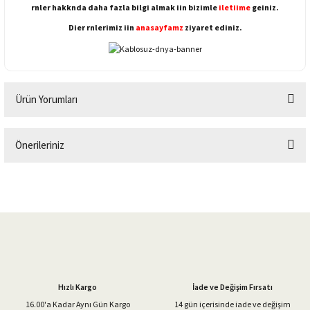
rnler hakknda daha fazla bilgi almak iin bizimle
iletiime
geiniz.
Dier rnlerimiz iin
anasayfamz
ziyaret ediniz.
Ürün Yorumları
Önerileriniz
Bu ürüne ilk yorumu siz yapın!
Bu ürünün fiyat bilgisi, resim, ürün açıklamalarında ve diğer konularda
yetersiz gördüğünüz noktaları öneri formunu kullanarak tarafımıza
Yorum Yaz
iletebilirsiniz.
Görüş ve önerileriniz için teşekkür ederiz.
Ürün resmi kalitesiz, bozuk veya görüntülenemiyor.
Ürün açıklamasında eksik bilgiler bulunuyor.
Hızlı Kargo
İade ve Değişim Fırsatı
Ürün bilgilerinde hatalar bulunuyor.
16.00'a Kadar Aynı Gün Kargo
14 gün içerisinde iade ve değişim