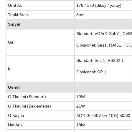
Grnt As
178 / 178 (dikey / yatay)
Tepki Sresi
8ms
Sinyal
Standart: VGA(D-Sub)1
,
CVB
Giri
Opsiyonel: Ses1, RJ451, HDC
Standart: Ses 1, RS232 1
k
Opsiyonel: DP 1
Genel
G Tketimi (Standart)
70W
G Tketimi (Beklemede)
≤1W
G Kayna
AC100~240V (+/-10%),50/60
Net Arlk
18kg