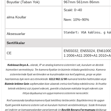
Boyutlar (Taban Yok)
967mm 561mm 86mm
Scakl: 0~40
alma Koullar
Nem: 10%~90%
Standart: VGA kablosu, g ka
Aksesuarlar
Sertifikalar
EN55032, EN55024, EN61000
CE
1:2006+A11:2009+A1:2010+A
Kablosuz Dnya A..
olarak, IP ve analog kamera sistemleri sat, kurulum ve destek
hizmetleri vermekteyiz. Tm kamera fiyatlar iin bizimle irtibata geebilirsiniz. Kamera
sistemlerinde fiyat verilmeden ve kurulmadan nce keif yaplmas, proje ve plan
hazrlanmas byk nem arz etmektedir.
0212 982 12 90
numaral telefon hattmzdan veya
Bizimle letiime Gein
sayfamzdan bize ulaarak cretsiz keif talep edebilirsiniz. lk frsatta
teknik ekibimiz sizi ziyaret edecek, gvenlik a bulunan noktalar tespit ederek size
ihtiya duyduunuz en uygun kamera sistemini nerecektir.
Keif sonrasnda tarafnza kamera fiyat teklifiniz iletilecektir. Bayiliklerimiz ile uygun
fiyatl gvenlik kamera sistemi sat ve kurulum hizmeti verebilmekteyiz. Sizde firmanza
zel indirim ve kampanyalardan yararlanmak iin
Bayilik Bavuru Formumuzu
doldurup