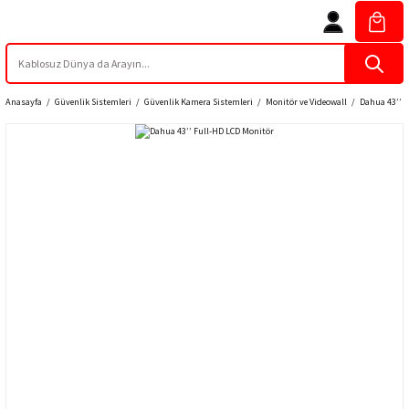
Anasayfa
Güvenlik Sistemleri
Güvenlik Kamera Sistemleri
Monitör ve Videowall
Dahua 43’’ 