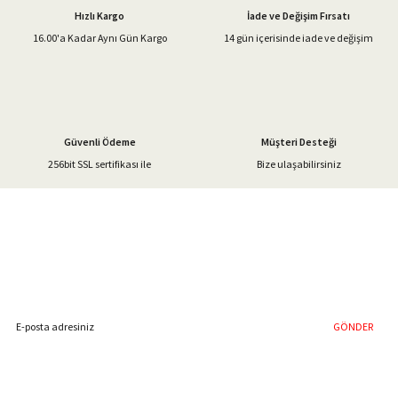
Hızlı Kargo
İade ve Değişim Fırsatı
Ürün bilgilerinde hatalar bulunuyor.
16.00'a Kadar Aynı Gün Kargo
14 gün içerisinde iade ve değişim
Ürün fiyatı diğer sitelerden daha pahalı.
Bu ürüne benzer farklı alternatifler olmalı.
Güvenli Ödeme
Müşteri Desteği
256bit SSL sertifikası ile
Bize ulaşabilirsiniz
Gönder
%40'a Varan İndirim Fırsatı
Hemen Kayıt Olun
İndirim Fırsatını Kaçırmayın !
GÖNDER
Blog Yazılarımız