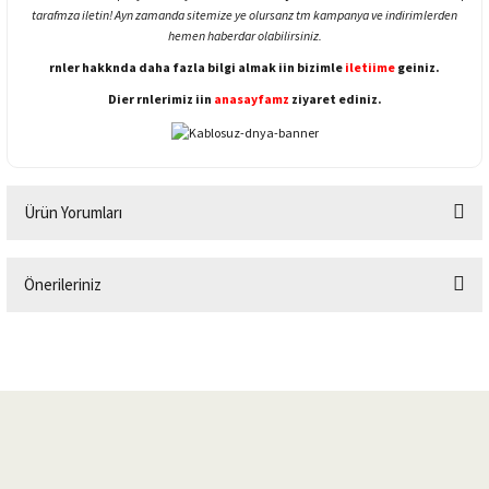
tarafmza iletin! Ayn zamanda sitemize ye olursanz tm kampanya ve indirimlerden
hemen haberdar olabilirsiniz.
rnler hakknda daha fazla bilgi almak iin bizimle
iletiime
geiniz.
Dier rnlerimiz iin
anasayfamz
ziyaret ediniz.
Ürün Yorumları
Önerileriniz
Bu ürüne ilk yorumu siz yapın!
Bu ürünün fiyat bilgisi, resim, ürün açıklamalarında ve diğer konularda
yetersiz gördüğünüz noktaları öneri formunu kullanarak tarafımıza
Yorum Yaz
iletebilirsiniz.
Görüş ve önerileriniz için teşekkür ederiz.
Ürün resmi kalitesiz, bozuk veya görüntülenemiyor.
Ürün açıklamasında eksik bilgiler bulunuyor.