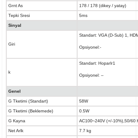
Grnt As
178 / 178 (dikey / yatay)
Tepki Sresi
5ms
Sinyal
Standart: VGA (D-Sub) 1, HDM
Giri
Opsiyonel:-
Standart: Hoparlr1
k
Opsiyonel: –
Genel
G Tketimi (Standart)
58W
G Tketimi (Beklemede)
0.5W
G Kayna
AC100~240V (+/-10%),50/60 
Net Arlk
7.7 kg