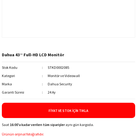
Dahua 43’’ Full-HD LCD Monitör
Stok Kodu
STKD0002085
Kategori
Monitör ve Videowall
Marka
Dahua Security
Garanti Süresi
24 Ay
FIYAT VE STOK İÇIN TIKLA
Saat
16:00'a kadar verilen tüm siparişler
aynı gün kargoda.
Ürünün orijinal fotoğrafıdır.