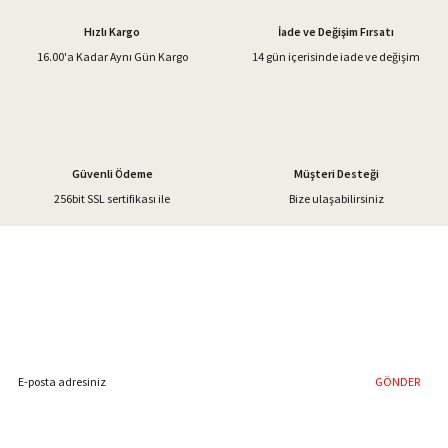
Ürün açıklamasında eksik bilgiler bulunuyor.
Hızlı Kargo
İade ve Değişim Fırsatı
Ürün bilgilerinde hatalar bulunuyor.
16.00'a Kadar Aynı Gün Kargo
14 gün içerisinde iade ve değişim
Ürün fiyatı diğer sitelerden daha pahalı.
Bu ürüne benzer farklı alternatifler olmalı.
Güvenli Ödeme
Müşteri Desteği
256bit SSL sertifikası ile
Bize ulaşabilirsiniz
Gönder
%40'a Varan İndirim Fırsatı
Hemen Kayıt Olun
İndirim Fırsatını Kaçırmayın !
GÖNDER
Blog Yazılarımız