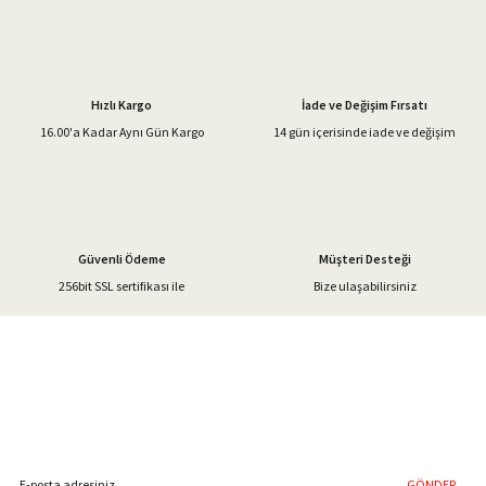
Ürün resmi kalitesiz, bozuk veya görüntülenemiyor.
Ürün açıklamasında eksik bilgiler bulunuyor.
Hızlı Kargo
İade ve Değişim Fırsatı
Ürün bilgilerinde hatalar bulunuyor.
16.00'a Kadar Aynı Gün Kargo
14 gün içerisinde iade ve değişim
Ürün fiyatı diğer sitelerden daha pahalı.
Bu ürüne benzer farklı alternatifler olmalı.
Güvenli Ödeme
Müşteri Desteği
256bit SSL sertifikası ile
Bize ulaşabilirsiniz
Gönder
%40'a Varan İndirim Fırsatı
Hemen Kayıt Olun
İndirim Fırsatını Kaçırmayın !
GÖNDER