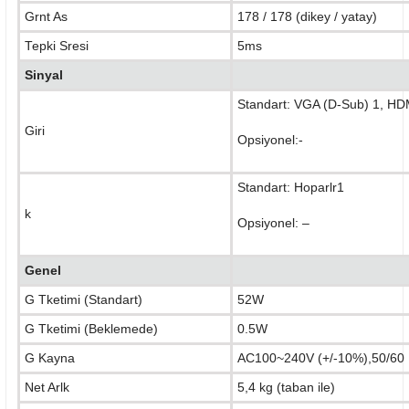
Grnt As
178 / 178 (dikey / yatay)
Tepki Sresi
5ms
Sinyal
Standart: VGA (D-Sub) 1, HD
Giri
Opsiyonel:-
Standart: Hoparlr1
k
Opsiyonel: –
Genel
G Tketimi (Standart)
52W
G Tketimi (Beklemede)
0.5W
G Kayna
AC100~240V (+/-10%),50/60
Net Arlk
5,4 kg (taban ile)