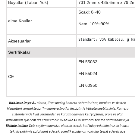
Boyutlar (Taban Yok)
731.2mm x 435.6mm x 79.2
Scakl: 0~40
alma Koullar
Nem: 10%~90%
Standart: VGA kablosu, g k
Aksesuarlar
Sertifikalar
EN 55032
EN 55024
CE
EN 60950
Kablosuz Dnya A..
olarak, IP ve analog kamera sistemleri sat, kurulum ve destek
hizmetleri vermekteyiz. Tm kamera fiyatlar iin bizimle irtibata geebilirsiniz. Kamera
sistemlerinde fiyat verilmeden ve kurulmadan nce keif yaplmas, proje ve plan
hazrlanmas byk nem arz etmektedir.
0212 982 12 90
numaral telefon hattmzdan veya
Bizimle letiime Gein
sayfamzdan bize ulaarak cretsiz keif talep edebilirsiniz. lk frsatta
teknik ekibimiz sizi ziyaret edecek, gvenlik a bulunan noktalar tespit ederek size