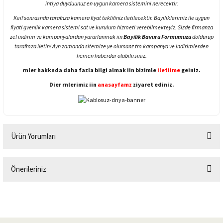
ihtiya duyduunuz en uygun kamera sistemini nerecektir.
Keif sonrasnda tarafnza kamera fiyat teklifiniz iletilecektir. Bayiliklerimiz ile uygun
fiyatl gvenlik kamera sistemi sat ve kurulum hizmeti verebilmekteyiz. Sizde firmanza
zel indirim ve kampanyalardan yararlanmak iin
Bayilik Bavuru Formumuzu
doldurup
tarafmza iletin! Ayn zamanda sitemize ye olursanz tm kampanya ve indirimlerden
hemen haberdar olabilirsiniz.
rnler hakknda daha fazla bilgi almak iin bizimle
iletiime
geiniz.
Dier rnlerimiz iin
anasayfamz
ziyaret ediniz.
Ürün Yorumları
Önerileriniz
Bu ürüne ilk yorumu siz yapın!
Bu ürünün fiyat bilgisi, resim, ürün açıklamalarında ve diğer konularda
yetersiz gördüğünüz noktaları öneri formunu kullanarak tarafımıza
Yorum Yaz
iletebilirsiniz.
Görüş ve önerileriniz için teşekkür ederiz.