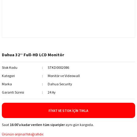
Dahua 32’’ Full-HD LCD Monitör
Stok Kodu
STKD0002086
Kategori
Monitör ve Videowall
Marka
Dahua Security
Garanti Süresi
24 Ay
FIYAT VE STOK İÇIN TIKLA
Saat
16:00'a kadar verilen tüm siparişler
aynı gün kargoda.
Ürünün orijinal fotoğrafıdır.