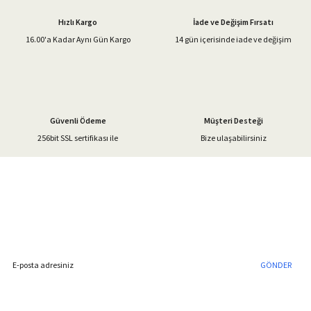
Ürün açıklamasında eksik bilgiler bulunuyor.
Hızlı Kargo
İade ve Değişim Fırsatı
Ürün bilgilerinde hatalar bulunuyor.
16.00'a Kadar Aynı Gün Kargo
14 gün içerisinde iade ve değişim
Ürün fiyatı diğer sitelerden daha pahalı.
Bu ürüne benzer farklı alternatifler olmalı.
Güvenli Ödeme
Müşteri Desteği
256bit SSL sertifikası ile
Bize ulaşabilirsiniz
Gönder
%40'a Varan İndirim Fırsatı
Hemen Kayıt Olun
İndirim Fırsatını Kaçırmayın !
GÖNDER
Blog Yazılarımız