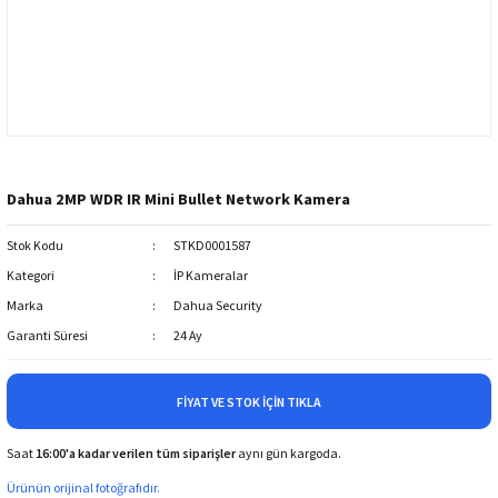
Dahua 2MP WDR IR Mini Bullet Network Kamera
Stok Kodu
STKD0001587
Kategori
İP Kameralar
Marka
Dahua Security
Garanti Süresi
24 Ay
FIYAT VE STOK İÇIN TIKLA
Saat
16:00'a kadar verilen tüm siparişler
aynı gün kargoda.
Ürünün orijinal fotoğrafıdır.