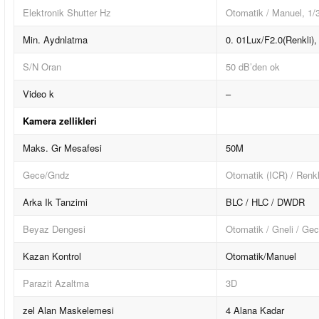
Elektronik Shutter Hz
Otomatik / Manuel, 1/
Min. Aydnlatma
0. 01Lux/F2.0(Renkli),
S/N Oran
50 dB’den ok
Video k
–
Kamera zellikleri
Maks. Gr Mesafesi
50M
Gece/Gndz
Otomatik (ICR) / Renkl
Arka Ik Tanzimi
BLC / HLC / DWDR
Beyaz Dengesi
Otomatik / Gneli / Gece
Kazan Kontrol
Otomatik/Manuel
Parazit Azaltma
3D
zel Alan Maskelemesi
4 Alana Kadar