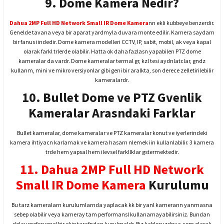
9. Dome Kamera Nedir?
Dahua 2MP Full HD Network Small IR Dome Kamera
nn ekli kubbeye benzerdir.
Genelde tavana veya bir aparat yardmyla duvara monte edilir. Kamera saydam
bir fanus iindedir. Dome kamera modelleri CCTV, IP, sabit, mobil, ak veya kapal
olarak farkl trlerde olabilir. Hatta ok daha fazlasn yapabilen PTZ dome
kameralar da vardr. Dome kameralar termal gr, kzl tesi aydnlatclar, gndz
kullanm, mini ve mikro versiyonlar gibi geni bir aralkta, son derece zelletirilebilir
kameralardr.
10. Bullet Dome ve PTZ Gvenlik
Kameralar Arasndaki Farklar
Bullet kameralar, dome kameralar ve PTZ kameralar konut ve iyerlerindeki
kamera ihtiyacn karlamak ve kamera hasarn nlemek iin kullanlabilir. 3 kamera
trde hem yapsal hem ilevsel farkllklar gstermektedir.
11.
Dahua 2MP Full HD Network
Small IR Dome Kamera
Kurulumu
Bu tarz kameralarn kurulumlarnda yaplacak kk bir yanl kamerann yanmasna
sebep olabilir veya kameray tam performansl kullanamayabilirsiniz. Bundan
dolay profesyonel bir ekip tarafndan kurulmaldr. Biz kablosuzdnya.com olarak