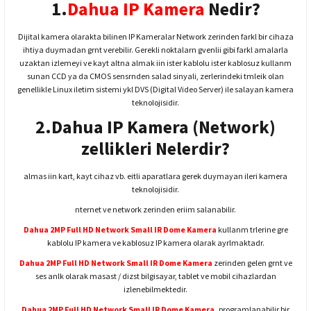
1.
Dahua IP Kamera
Nedir?
Dijital kamera olarakta bilinen IP Kameralar Network zerinden farkl bir cihaza
ihtiya duymadan grnt verebilir. Gerekli noktalarn gvenlii gibi farkl amalarla
uzaktan izlemeyi ve kayt altna almak iin ister kablolu ister kablosuz kullanm
sunan CCD ya da CMOS sensrnden salad sinyali, zerlerindeki tmleik olan
genellikle Linux iletim sistemi ykl DVS (Digital Video Server) ile salayan kamera
teknolojisidir.
2.Dahua IP Kamera (Network)
zellikleri Nelerdir?
almas iin kart, kayt cihaz vb. eitli aparatlara gerek duymayan ileri kamera
teknolojisidir.
nternet ve network zerinden eriim salanabilir.
Dahua 2MP Full HD Network Small IR Dome Kamera
kullanm trlerine gre
kablolu IP kamera ve kablosuz IP kamera olarak ayrlmaktadr.
Dahua 2MP Full HD Network Small IR Dome Kamera
zerinden gelen grnt ve
ses anlk olarak masast / dizst bilgisayar, tablet ve mobil cihazlardan
izlenebilmektedir.
Dahua 2MP Full HD Network Small IR Dome Kamera
,
programlanabilir bir