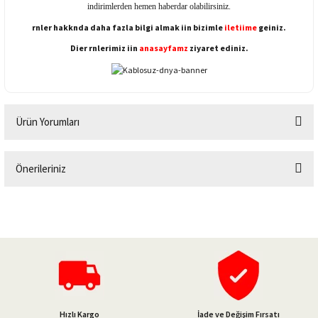
indirimlerden hemen haberdar olabilirsiniz.
rnler hakknda daha fazla bilgi almak iin bizimle
iletiime
geiniz.
Dier rnlerimiz iin
anasayfamz
ziyaret ediniz.
Ürün Yorumları
Önerileriniz
Bu ürüne ilk yorumu siz yapın!
Bu ürünün fiyat bilgisi, resim, ürün açıklamalarında ve diğer konularda
yetersiz gördüğünüz noktaları öneri formunu kullanarak tarafımıza
Yorum Yaz
iletebilirsiniz.
Görüş ve önerileriniz için teşekkür ederiz.
Ürün resmi kalitesiz, bozuk veya görüntülenemiyor.
Ürün açıklamasında eksik bilgiler bulunuyor.
Hızlı Kargo
İade ve Değişim Fırsatı