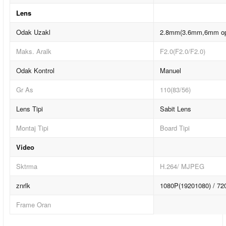
Lens
Odak Uzakl
2.8mm(3.6mm,6mm op
Maks. Aralk
F2.0(F2.0/F2.0)
Odak Kontrol
Manuel
Gr As
110(83/56)
Lens Tipi
Sabit Lens
Montaj Tipi
Board Tipi
Video
Sktrma
H.264/ MJPEG
znrlk
1080P(19201080) / 72
Frame Oran