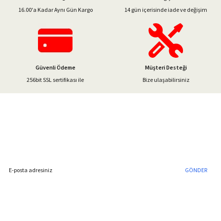
Ürün bilgilerinde hatalar bulunuyor.
16.00'a Kadar Aynı Gün Kargo
14 gün içerisinde iade ve değişim
Ürün fiyatı diğer sitelerden daha pahalı.
Bu ürüne benzer farklı alternatifler olmalı.
Güvenli Ödeme
Müşteri Desteği
256bit SSL sertifikası ile
Bize ulaşabilirsiniz
Gönder
%40'a Varan İndirim Fırsatı
Hemen Kayıt Olun
İndirim Fırsatını Kaçırmayın !
GÖNDER
Blog Yazılarımız