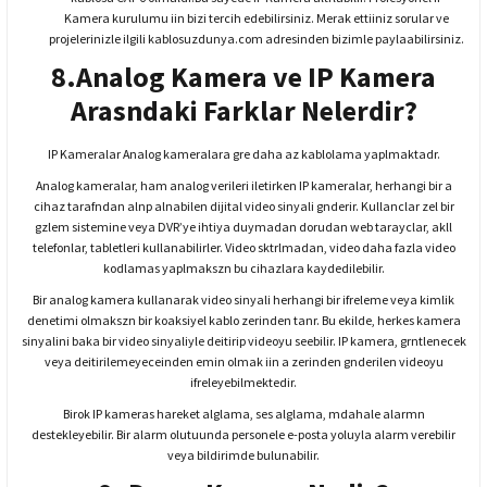
Kamera kurulumu iin bizi tercih edebilirsiniz. Merak ettiiniz sorular ve
projelerinizle ilgili kablosuzdunya.com adresinden bizimle paylaabilirsiniz.
8.Analog Kamera ve IP Kamera
Arasndaki Farklar Nelerdir?
IP Kameralar Analog kameralara gre daha az kablolama yaplmaktadr.
Analog kameralar, ham analog verileri iletirken IP kameralar, herhangi bir a
cihaz tarafndan alnp alnabilen dijital video sinyali gnderir. Kullanclar zel bir
gzlem sistemine veya DVR’ye ihtiya duymadan dorudan web tarayclar, akll
telefonlar, tabletleri kullanabilirler. Video sktrlmadan, video daha fazla video
kodlamas yaplmakszn bu cihazlara kaydedilebilir.
Bir analog kamera kullanarak video sinyali herhangi bir ifreleme veya kimlik
denetimi olmakszn bir koaksiyel kablo zerinden tanr. Bu ekilde, herkes kamera
sinyalini baka bir video sinyaliyle deitirip videoyu seebilir. IP kamera, grntlenecek
veya deitirilemeyeceinden emin olmak iin a zerinden gnderilen videoyu
ifreleyebilmektedir.
Birok IP kameras hareket alglama, ses alglama, mdahale alarmn
destekleyebilir. Bir alarm olutuunda personele e-posta yoluyla alarm verebilir
veya bildirimde bulunabilir.