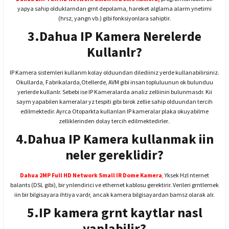
yapya sahip olduklarndan grnt depolama, hareket alglama alarm ynetimi
(hrsz, yangn vb.) gibi fonksiyonlara sahiptir.
3.Dahua IP Kamera Nerelerde
Kullanlr?
IP Kamera sistemleri kullanm kolay olduundan dilediiniz yerde kullanabilirsiniz.
Okullarda, Fabrikalarda,Otellerde, AVM gibi insan topluluunun ok bulunduu
yerlerde kullanlr. Sebebi ise IP Kameralarda analiz zelliinin bulunmasdr. Kii
saym yapabilen kameralar yz tespiti gibi birok zellie sahip olduundan tercih
edilmektedir. Ayrca Otoparkta kullanlan IP kameralar plaka okuyabilme
.
zelliklerinden dolay tercih edilmektedirler
4.Dahua IP Kamera kullanmak iin
neler gereklidir?
Dahua 2MP Full HD Network Small IR Dome Kamera
,
Yksek Hzl nternet
balants (DSL gibi), bir ynlendirici ve ethernet kablosu gerektirir. Verileri grntlemek
iin bir bilgisayara ihtiya vardr, ancak kamera bilgisayardan bamsz olarak alr.
5.IP kamera grnt kaytlar nasl
yaplabilir?