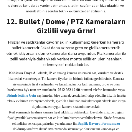
sizlere bu konuda da yardmc olmaktayz. letiim sayfamzdan bize ulaabilir ve
merak ettiiniz sorular teknik ekibimize danabilirsiniz.
12. Bullet / Dome / PTZ Kameralarn
Gizlilii veya Grnrl
Hrszlar ve saldrganlar caydrmak iin kullanmanz gererken kamera tr
bullet kameradr Fakat daha az zarar gren ve gizli kamera tercih
etmek istiyorsanz dome kameralar daha uygundur. Ptz kameralar ile
zellii nedeniyle daha yksek yerlere monte edilirler. Dier insanlarn
eriemeyecei noktadadrlar.
Kablosuz Dnya A..
olarak, IP ve analog kamera sistemleri sat, kurulum ve destek
hizmetleri vermekteyiz. Tm kamera fiyatlar iin bizimle irtibata geebilirsiniz. Kamera
sistemlerinde fiyat verilmeden ve kurulmadan nce keif yaplmas, proje ve plan
hazrlanmas byk nem arz etmektedir.
0212 982 12 90
numaral telefon hattmzdan veya
Bizimle letiime Gein
sayfamzdan bize ulaarak cretsiz keif talep edebilirsiniz. lk frsatta
teknik ekibimiz sizi ziyaret edecek, gvenlik a bulunan noktalar tespit ederek size ihtiya
duyduunuz en uygun kamera sistemini nerecektir.
Keif sonrasnda tarafnza kamera fiyat teklifiniz iletilecektir. Bayiliklerimiz ile uygun
fiyatl gvenlik kamera sistemi sat ve kurulum hizmeti verebilmekteyiz. Sizde firmanza
zel indirim ve kampanyalardan yararlanmak iin
Bayilik Bavuru Formumuzu
doldurup tarafmza iletin! Ayn zamanda sitemize ye olursanz tm kampanya ve