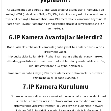
Aa baland anda bir p adresi alarak sabit bir adrese sahip olan IP kameraya ait
grntler; H-DVR (hybrid dvr), NVR , NAS , SAN, A vb. cihazlar yardm ile network anda
tespit edilir ve kayt altna alnabilir. Birok IP kamera reticisi kamerann bnyesine SD
kart girileri koyarak kamerann zerinde geicide olsa kayt ilemi yaplmasna izin
vermektedir.
6.IP Kamera Avantajlar Nelerdir?
Daha iyi kablosuz balant IP kameralar, daha gvenli bir a salar ve bunu yerleik
ifreleme ile yapar.
Mevcut kablolar kullanabilir, IP tabanl kameralar a cihazlar olarak hareket
ettiinden, genellikle evinizdeki mevcut a kablolarndan yararlanabilirsiniz. Bu,
kurulum grevini daha kolay hale getirebilir.
Uzaktan eriim daha kolaydr, IP kamera izleme ilevi daha esnektir ve uzaktan
gzetim ihtiyalar iin daha uygundur.
7.IP Kamera Kurulumu
Sistemler network alt yapsyla almaktadr, bu nedenle kamerann alabilmesi
iin switch ile kamera arasna network kablosu ekilmelidir. p kamera
sistemlerinde yksek veri transferi iin Gigabit switch kullanlmal network
kablosu CAT 6 olmaldr.Bu sayede IP Kamera altrlabilir. Profesyonel IP