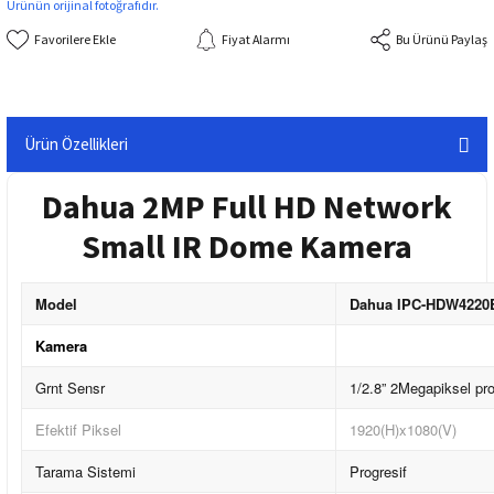
Ürünün orijinal fotoğrafıdır.
Fiyat Alarmı
Bu Ürünü Paylaş
Ürün Özellikleri
Dahua 2MP Full HD Network
Small IR Dome Kamera
Model
Dahua IPC-HDW4220EM
Kamera
Grnt Sensr
1/2.8” 2Megapiksel p
Efektif Piksel
1920(H)x1080(V)
Tarama Sistemi
Progresif