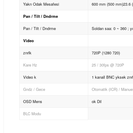
Yakn Odak Mesafesi
600 mm (500 mm)23.6 (
Pan / Tilt / Dndrme
Pan / Tilt / Dndrme
Soldan saa: 0 ~ 360 ; yu
Video
znrlk
720P (1280 720)
Kare Hz
25 / 30fps @ 720P
Video k
1 kanall BNC yksek znrlk
Gndz / Gece
Otomatik (ICR) / Manue
OSD Mens
ok Dil
BLC Modu