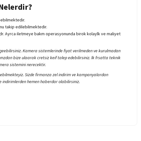
Nelerdir?
nebilmektedir.
mu takip edilebilmektedir.
adr. Ayrca iletmeye bakm operasyonunda birok kolaylk ve maliyet
 geebilirsiniz. Kamera sistemlerinde fiyat verilmeden ve kurulmadan
zdan bize ulaarak cretsiz keif talep edebilirsiniz. lk frsatta teknik
mera sistemini nerecektir.
 verebilmekteyiz. Sizde firmanza zel indirim ve kampanyalardan
indirimlerden hemen haberdar olabilirsiniz.