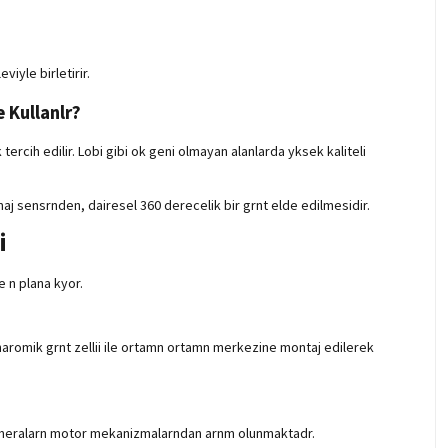
iyle birletirir.
 Kullanlr?
rcih edilir. Lobi gibi ok geni olmayan alanlarda yksek kaliteli
aj sensrnden, dairesel 360 derecelik bir grnt elde edilmesidir.
i
e n plana kyor.
aromik grnt zellii ile ortamn ortamn merkezine montaj edilerek
Z kameralarn motor mekanizmalarndan arnm olunmaktadr.