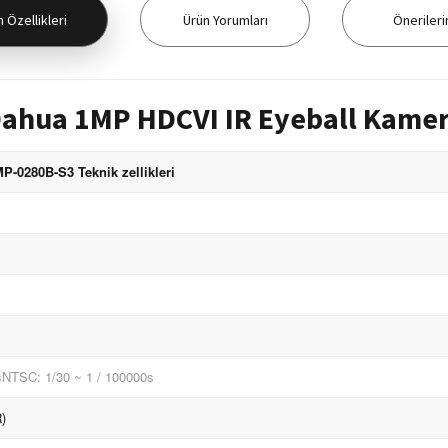
 Özellikleri
Ürün Yorumları
Önerileri
ahua 1MP HDCVI IR Eyeball Kame
0280B-S3 Teknik zellikleri
sNTSC: 1/30 ~ 1 / 100000s
R)