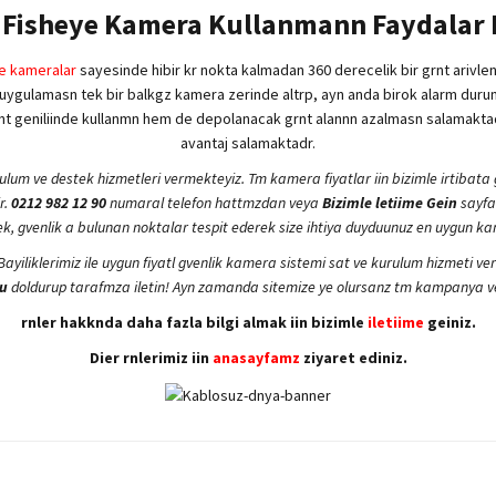
Fisheye Kamera Kullanmann Faydalar 
e kameralar
sayesinde hibir kr nokta kalmadan 360 derecelik bir grnt arivle
 uygulamasn tek bir balkgz kamera zerinde altrp, ayn anda birok alarm duru
ant geniliinde kullanmn hem de depolanacak grnt alannn azalmasn salamakt
avantaj salamaktadr.
ulum ve destek hizmetleri vermekteyiz. Tm kamera fiyatlar iin bizimle irtibata
r.
0212 982 12 90
numaral telefon hattmzdan veya
Bizimle letiime Gein
sayfam
cek, gvenlik a bulunan noktalar tespit ederek size ihtiya duyduunuz en uygun ka
. Bayiliklerimiz ile uygun fiyatl gvenlik kamera sistemi sat ve kurulum hizmeti
u
doldurup tarafmza iletin! Ayn zamanda sitemize ye olursanz tm kampanya ve 
rnler hakknda daha fazla bilgi almak iin bizimle
iletiime
geiniz.
Dier rnlerimiz iin
anasayfamz
ziyaret ediniz.
yetersiz gördüğünüz noktaları öneri formunu kullanarak tarafımıza iletebilirsiniz.