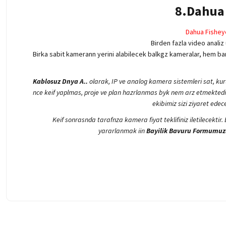
8.Dahua 
Dahua Fishey
Birden fazla video analiz
Birka sabit kamerann yerini alabilecek balkgz kameralar, hem b
Kablosuz Dnya A..
olarak, IP ve analog kamera sistemleri sat, kur
nce keif yaplmas, proje ve plan hazrlanmas byk nem arz etmektedi
ekibimiz sizi ziyaret ede
Keif sonrasnda tarafnza kamera fiyat teklifiniz iletilecektir
yararlanmak iin
Bayilik Bavuru Formumuz
Bu ürünün fiyat bilgisi, resim, ürün açıklamalarında ve diğer konularda 