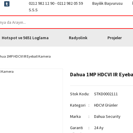
0212 982 12 90 - 0212 982 05 59
Bayilik Başvurusu
S.S.S
Hotspot ve 5651 Loglama
Radyolink
Projeler
hua 1MP HDCVI IR Eyeball Kamera
Dahua 1MP HDCVI IR Eyeba
Stok Kodu
STKD0002111
Kategori
HDCVI Ürünler
Marka
Dahua Security
Garanti
24 Ay