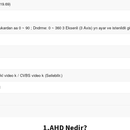
19.69)
kardan aa 0 ~ 90 ; Dndrme: 0 ~ 360 3 Eksenli (3 Axis) yn ayar ve istenildii g
l video k / CVBS video k (Seilebilir.)
l
1.AHD Nedir?