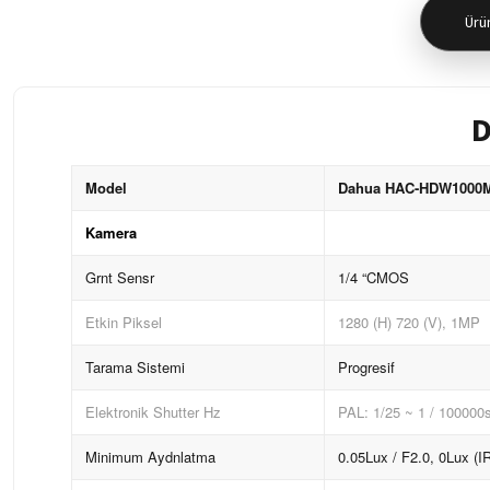
Ürün
D
Model
Dahua HAC-HDW1000MP-
Kamera
Grnt Sensr
1/4 “CMOS
Etkin Piksel
1280 (H) 720 (V), 1MP
Tarama Sistemi
Progresif
Elektronik Shutter Hz
PAL: 1/25 ~ 1 / 100000
Minimum Aydnlatma
0.05Lux / F2.0, 0Lux (I