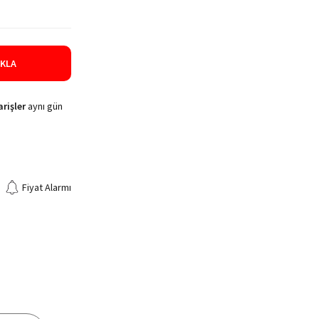
IKLA
rişler
aynı gün
Fiyat Alarmı