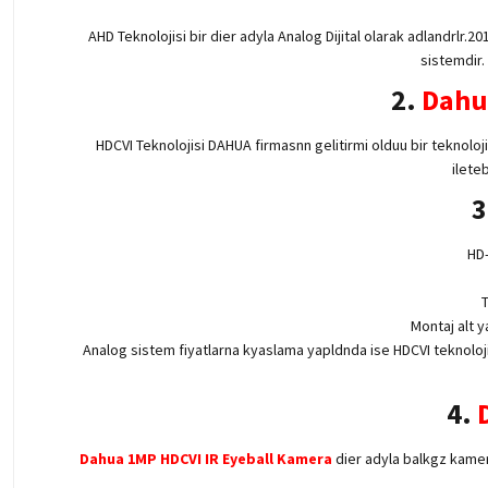
AHD Teknolojisi bir dier adyla Analog Dijital olarak adlandrlr.
sistemdir.
2.
Dahu
HDCVI Teknolojisi DAHUA firmasnn gelitirmi olduu bir teknoloji
ileteb
3
HD-
T
Montaj alt 
Analog sistem fiyatlarna kyaslama yapldnda ise HDCVI teknoloji
4.
Dahua 1MP HDCVI IR Eyeball Kamera
dier adyla balkgz kamer