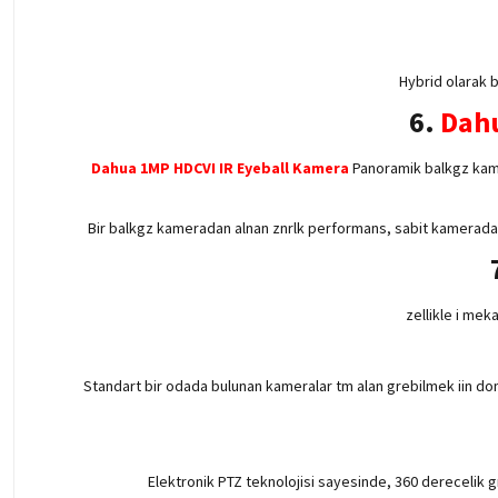
Hybrid olarak b
6.
Dahu
Dahua 1MP HDCVI IR Eyeball Kamera
Panoramik balkgz kamer
Bir balkgz kameradan alnan znrlk performans, sabit kameradan a
zellikle i mek
Standart bir odada bulunan kameralar tm alan grebilmek iin do
Elektronik PTZ teknolojisi sayesinde, 360 derecelik 