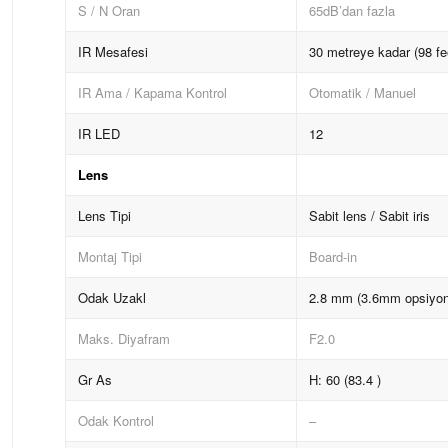
S / N Oran
65dB’dan fazla
IR Mesafesi
30 metreye kadar (98 fe
IR Ama / Kapama Kontrol
Otomatik / Manuel
IR LED
12
Lens
Lens Tipi
Sabit lens / Sabit iris
Montaj Tipi
Board-in
Odak Uzakl
2.8 mm (3.6mm opsiyon
Maks. Diyafram
F2.0
Gr As
H: 60 (83.4 )
Odak Kontrol
–