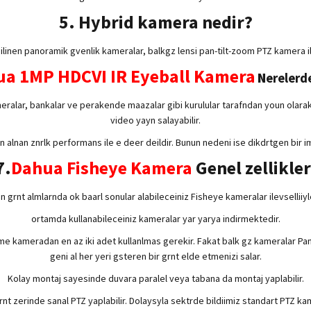
5. Hybrid kamera nedir?
ilinen panoramik gvenlik kameralar, balkgz lensi pan-tilt-zoom PTZ kamera ilev
a 1MP HDCVI IR Eyeball Kamera
N
erelerde
alar, bankalar ve perakende maazalar gibi kurulular tarafndan youn olarak te
video yayn salayabilir.
lnan znrlk performans ile e deer deildir. Bunun nedeni ise dikdrtgen bir im
7.
Dahua Fisheye Kamera
Genel zellikler
an grnt almlarnda ok baarl sonular alabileceiniz Fisheye kameralar ilevselliiyl
ortamda kullanabileceiniz kameralar yar yarya indirmektedir.
me kameradan en az iki adet kullanlmas gerekir. Fakat balk gz kameralar Pan
geni al her yeri gsteren bir grnt elde etmenizi salar.
Kolay montaj sayesinde duvara paralel veya tabana da montaj yaplabilir.
grnt zerinde sanal PTZ yaplabilir. Dolaysyla sektrde bildiimiz standart PT