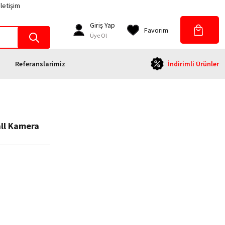
İletişim
Giriş Yap
Favorim
Üye Ol
Referanslarimiz
İndirimli Ürünler
ll Kamera