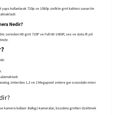
t yaps kullanlarak 720p ve 1080p znrlkte grnt kalitesi sunan bir
 almaktadr.
era Nedir?
blo zerinden HD grnt 720P ve Full HD 1080P, ses ve data ift ynl
lmitir.
r?
lir.
r.
salamaktadr.
i analog zmlerden 1,3 ve 2 Megapixel zmlere gei srasndaki mteri
dir?
bbe kamera kullanr. Balkgz kameralar, bozulmu grntleri dzeltmek