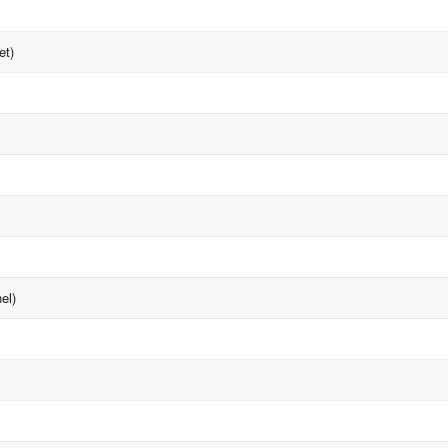
et)
el)