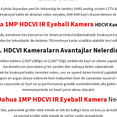
2014 ylnda duyurulan yeni bir tekonoloji ile tandmz (AHD) analog sistem CCTV al
 koaksiyel kablo ile aktarlan video sinyalini, AHD-DVR kayt cihaznn ilemesi ile
a 1MP HDCVI IR Eyeball Kamera
HDCVI Kam
dir, kendisine has benzersiz bir iletiim protokol kullanmaktadr. Koaksiyel ka
ilen bir teknolojidir. Bu iletiimin 750 metreye kadar uzaklkta alabildii test edi
. HDCVI Kameralarn Avantajlar Nelerdi
Video kalitesi (1920*1080p) ve (1280*720p) znrlklerde kayt ve izleme yaplabi
Gecikmeksizin (non-latency) bir yerden dier noktaya iletim salamaktadr.
ek bir koaksiyel kablo zerinden video, ses ve speed dome kontrol yaplabili
yapsn en asgari dzeye indirerek hem maliyetten hem de zamandan tasarruf 
si sayesinde iyi fiyat ve iyi performansla gvenlik sistemlerindeki alla gelm
memnuniyetinde en baarl yerini almas olacaktr.
Dahua 1MP HDCVI IR Eyeball Kamera
Ne
alar, panoramik grntler elde etmek iin tek bir balkgz lensi ve box ya da ku
ve normal grntler elde etmek iin zel bir yazlm iermektedir.