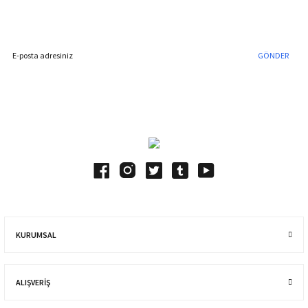
İndirim Fırsatını Kaçırmayın !
GÖNDER
Blog Yazılarımız
KURUMSAL
ALIŞVERIŞ