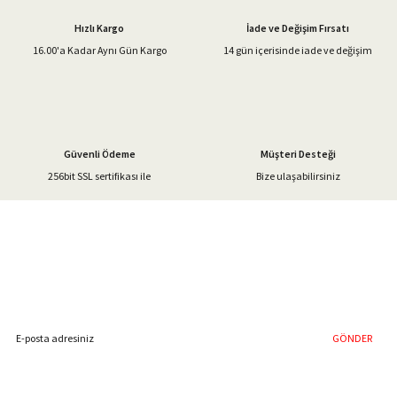
Ürün açıklamasında eksik bilgiler bulunuyor.
Hızlı Kargo
İade ve Değişim Fırsatı
Ürün bilgilerinde hatalar bulunuyor.
16.00'a Kadar Aynı Gün Kargo
14 gün içerisinde iade ve değişim
Ürün fiyatı diğer sitelerden daha pahalı.
Bu ürüne benzer farklı alternatifler olmalı.
Güvenli Ödeme
Müşteri Desteği
256bit SSL sertifikası ile
Bize ulaşabilirsiniz
Gönder
%40'a Varan İndirim Fırsatı
Hemen Kayıt Olun
İndirim Fırsatını Kaçırmayın !
GÖNDER
Blog Yazılarımız