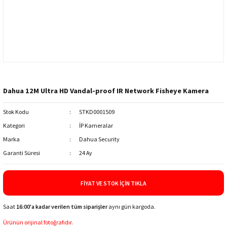
Dahua 12M Ultra HD Vandal-proof IR Network Fisheye Kamera
Stok Kodu
STKD0001509
Kategori
İP Kameralar
Marka
Dahua Security
Garanti Süresi
24 Ay
FIYAT VE STOK İÇIN TIKLA
Saat
16:00'a kadar verilen tüm siparişler
aynı gün kargoda.
Ürünün orijinal fotoğrafıdır.