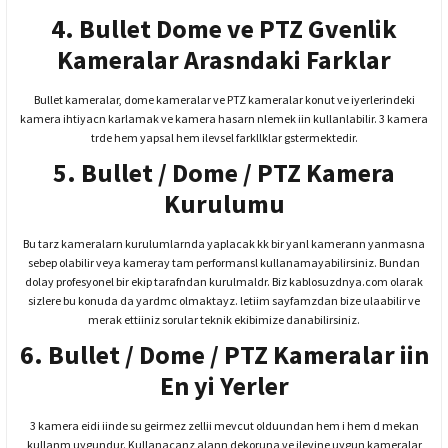
4. Bullet Dome ve PTZ Gvenlik
Kameralar Arasndaki Farklar
Bullet kameralar, dome kameralar ve PTZ kameralar konut ve iyerlerindeki
kamera ihtiyacn karlamak ve kamera hasarn nlemek iin kullanlabilir. 3 kamera
trde
hem yapsal hem ilevsel farkllklar gstermektedir.
5. Bullet / Dome / PTZ Kamera
Kurulumu
Bu tarz kameralarn kurulumlarnda yaplacak kk bir yanl kamerann yanmasna
sebep olabilir veya kameray tam performansl kullanamayabilirsiniz. Bundan
dolay profesyonel bir ekip tarafndan kurulmaldr. Biz kablosuzdnya.com olarak
sizlere bu konuda da yardmc olmaktayz. letiim sayfamzdan bize ulaabilir ve
merak ettiiniz sorular teknik ekibimize danabilirsiniz.
6. Bullet / Dome / PTZ Kameralar iin
En yi Yerler
3 kamera eidi iinde su geirmez zellii mevcut olduundan hem i hem d mekan
kullanm uygundur. Kullanacanz alann dekoruna ve ilevine uygun kameralar