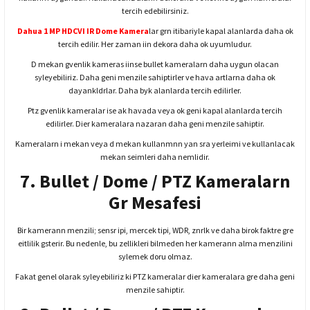
tercih edebilirsiniz.
Dahua 1 MP HDCVI IR Dome Kamera
lar grn itibariyle kapal alanlarda daha ok
tercih edilir. Her zaman iin dekora daha ok uyumludur.
D mekan gvenlik kameras iinse bullet kameralarn daha uygun olacan
syleyebiliriz. Daha geni menzile sahiptirler ve hava artlarna daha ok
dayankldrlar. Daha byk alanlarda tercih edilirler.
Ptz gvenlik kameralar ise ak havada veya ok geni kapal alanlarda tercih
edilirler. Dier kameralara nazaran daha geni menzile sahiptir.
Kameralarn i mekan veya d mekan kullanmnn yan sra yerleimi ve kullanlacak
mekan seimleri daha nemlidir.
7. Bullet / Dome / PTZ Kameralarn
Gr Mesafesi
Bir kamerann menzili; sensr ipi, mercek tipi, WDR, znrlk ve daha birok faktre gre
eitlilik gsterir. Bu nedenle, bu zellikleri bilmeden her kamerann alma menzilini
sylemek doru olmaz.
Fakat genel olarak syleyebiliriz ki PTZ kameralar dier kameralara gre daha geni
menzile sahiptir.