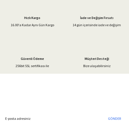
Ürün resmi kalitesiz, bozuk veya görüntülenemiyor.
Ürün açıklamasında eksik bilgiler bulunuyor.
Hızlı Kargo
İade ve Değişim Fırsatı
Ürün bilgilerinde hatalar bulunuyor.
16.00'a Kadar Aynı Gün Kargo
14 gün içerisinde iade ve değişim
Ürün fiyatı diğer sitelerden daha pahalı.
Bu ürüne benzer farklı alternatifler olmalı.
Güvenli Ödeme
Müşteri Desteği
256bit SSL sertifikası ile
Bize ulaşabilirsiniz
Gönder
%40'a Varan İndirim Fırsatı
Hemen Kayıt Olun
İndirim Fırsatını Kaçırmayın !
GÖNDER