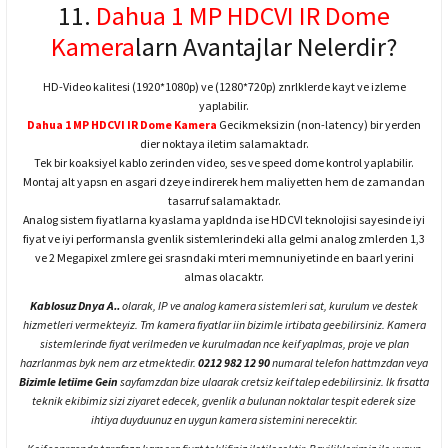
11.
Dahua 1 MP HDCVI IR Dome
Kamera
larn Avantajlar Nelerdir?
HD-Video kalitesi (1920*1080p) ve (1280*720p) znrlklerde kayt ve izleme
yaplabilir.
Dahua 1 MP HDCVI IR Dome Kamera
Gecikmeksizin (non-latency) bir yerden
dier noktaya iletim salamaktadr.
Tek bir koaksiyel kablo zerinden video, ses ve speed dome kontrol yaplabilir.
Montaj alt yapsn en asgari dzeye indirerek hem maliyetten hem de zamandan
tasarruf salamaktadr.
Analog sistem fiyatlarna kyaslama yapldnda ise HDCVI teknolojisi sayesinde iyi
fiyat ve iyi performansla gvenlik sistemlerindeki alla gelmi analog zmlerden 1,3
ve 2 Megapixel zmlere gei srasndaki mteri memnuniyetinde en baarl yerini
almas olacaktr.
Kablosuz Dnya A..
olarak, IP ve analog kamera sistemleri sat, kurulum ve destek
hizmetleri vermekteyiz. Tm kamera fiyatlar iin bizimle irtibata geebilirsiniz. Kamera
sistemlerinde fiyat verilmeden ve kurulmadan nce keif yaplmas, proje ve plan
hazrlanmas byk nem arz etmektedir.
0212 982 12 90
numaral telefon hattmzdan veya
Bizimle letiime Gein
sayfamzdan bize ulaarak cretsiz keif talep edebilirsiniz. lk frsatta
teknik ekibimiz sizi ziyaret edecek, gvenlik a bulunan noktalar tespit ederek size
ihtiya duyduunuz en uygun kamera sistemini nerecektir.