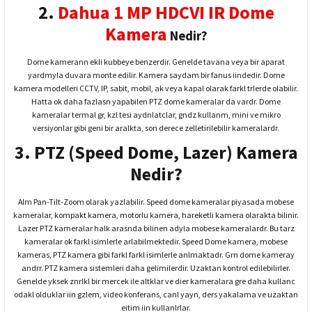
2.
Dahua 1 MP HDCVI IR Dome
Kamera
Nedir?
Dome kamerann ekli kubbeye benzerdir. Genelde tavana veya bir aparat
yardmyla duvara monte edilir. Kamera saydam bir fanus iindedir. Dome
kamera modelleri CCTV, IP, sabit, mobil, ak veya kapal olarak farkl trlerde olabilir.
Hatta ok daha fazlasn yapabilen PTZ dome kameralar da vardr. Dome
kameralar termal gr, kzl tesi aydnlatclar, gndz kullanm, mini ve mikro
versiyonlar gibi geni bir aralkta, son derece zelletirilebilir kameralardr.
3. PTZ (Speed Dome, Lazer) Kamera
Nedir?
Alm Pan-Tilt-Zoom olarak yazlabilir. Speed dome kameralar piyasada mobese
kameralar, kompakt kamera, motorlu kamera, hareketli kamera olarakta bilinir.
Lazer PTZ kameralar halk arasnda bilinen adyla mobese kameralardr. Bu tarz
kameralar ok farkl isimlerle arlabilmektedir. Speed Dome kamera, mobese
kameras, PTZ kamera gibi farkl farkl isimlerle anlmaktadr. Grn dome kameray
andrr. PTZ kamera sistemleri daha gelimilerdir. Uzaktan kontrol edilebilirler.
Genelde yksek znrlkl bir mercek ile altklar ve dier kameralara gre daha kullanc
odakl olduklar iin gzlem, video konferans, canl yayn, ders yakalama ve uzaktan
eitim iin kullanlrlar.