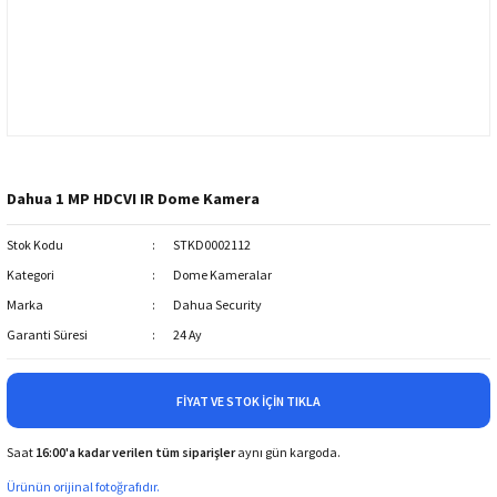
Dahua 1 MP HDCVI IR Dome Kamera
Stok Kodu
STKD0002112
Kategori
Dome Kameralar
Marka
Dahua Security
Garanti Süresi
24 Ay
FIYAT VE STOK İÇIN TIKLA
Saat
16:00'a kadar verilen tüm siparişler
aynı gün kargoda.
Ürünün orijinal fotoğrafıdır.