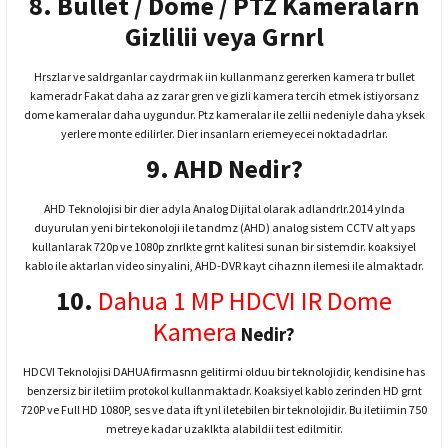
8. Bullet / Dome / PTZ Kameralarn
Gizlilii veya Grnrl
Hrszlar ve saldrganlar caydrmak iin kullanmanz gererken kamera tr bullet
kameradr Fakat daha az zarar gren ve gizli kamera tercih etmek istiyorsanz
dome kameralar daha uygundur. Ptz kameralar ile zellii nedeniyle daha yksek
yerlere monte edilirler. Dier insanlarn eriemeyecei noktadadrlar.
9. AHD Nedir?
AHD Teknolojisi bir dier adyla Analog Dijital olarak adlandrlr.2014 ylnda
duyurulan yeni bir tekonoloji ile tandmz (AHD) analog sistem CCTV alt yaps
kullanlarak 720p ve 1080p znrlkte grnt kalitesi sunan bir sistemdir. koaksiyel
kablo ile aktarlan video sinyalini, AHD-DVR kayt cihaznn ilemesi ile almaktadr.
10.
Dahua 1 MP HDCVI IR Dome
Kamera
Nedir?
HDCVI Teknolojisi DAHUA firmasnn gelitirmi olduu bir teknolojidir, kendisine has
benzersiz bir iletiim protokol kullanmaktadr. Koaksiyel kablo zerinden HD grnt
720P ve Full HD 1080P, ses ve data ift ynl iletebilen bir teknolojidir. Bu iletiimin 750
metreye kadar uzaklkta alabildii test edilmitir.