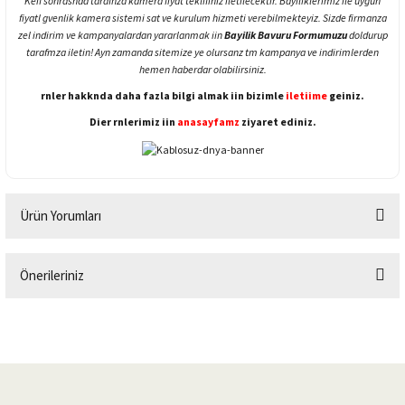
Keif sonrasnda tarafnza kamera fiyat teklifiniz iletilecektir. Bayiliklerimiz ile uygun
fiyatl gvenlik kamera sistemi sat ve kurulum hizmeti verebilmekteyiz. Sizde firmanza
zel indirim ve kampanyalardan yararlanmak iin
Bayilik Bavuru Formumuzu
doldurup
tarafmza iletin! Ayn zamanda sitemize ye olursanz tm kampanya ve indirimlerden
hemen haberdar olabilirsiniz.
rnler hakknda daha fazla bilgi almak iin bizimle
iletiime
geiniz.
Dier rnlerimiz iin
anasayfamz
ziyaret ediniz.
Ürün Yorumları
Önerileriniz
Bu ürüne ilk yorumu siz yapın!
Bu ürünün fiyat bilgisi, resim, ürün açıklamalarında ve diğer konularda
yetersiz gördüğünüz noktaları öneri formunu kullanarak tarafımıza
Yorum Yaz
iletebilirsiniz.
Görüş ve önerileriniz için teşekkür ederiz.