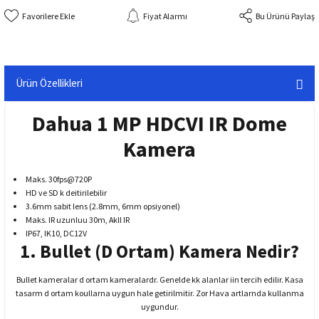
Fiyat Alarmı
Bu Ürünü Paylaş
Ürün Özellikleri
Dahua 1 MP HDCVI IR Dome
Kamera
Maks. 30fps@720P
HD ve SD k
deitirilebilir
3.6mm sabit lens (2.8mm, 6mm opsiyonel)
Maks. IR uzunluu 30m, Akll IR
IP67, IK10, DC12V
1. Bullet (D Ortam) Kamera Nedir?
Bullet kameralar d ortam kameralardr. Genelde kk alanlar iin tercih edilir. Kasa
tasarm d ortam koullarna uygun hale getirilmitir. Zor Hava artlarnda kullanma
uygundur.