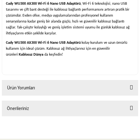
Cudy WU300 AX300 Wi-Fi 6 Nano USB Adaptörü
, Wi-Fi 6 teknolojisi, nano USB
tasarımı ve çift bant desteği ile kablosuz bağlantı performansını artıran pratik bir
çözümdür. Evden ofise, medya uygulamalarından profesyonel kullanım
senaryolarına kadar geniş bir alanda güçlü, hızlı ve güvenilir kablosuz bağlantı
sağlar. Tak-çalıştır kolaylığı ve geniş işletim sistemi uyumu ile günlük kablosuz ağ
ihtiyaçlarını etkin şekilde karşılar.
Cudy WU300 AX300 Wi-Fi 6 Nano USB Adaptörü
kolay kurulum ve uzun ömürlü
kullanım için ideal çözüm. Kablosuz ağ ihtiyaçlarınız için en güvenilir
ürünleri
Kablosuz Dünya
da keşfedin!
Ürün Yorumları
Önerileriniz
Bu ürüne ilk yorumu siz yapın!
Bu ürünün fiyat bilgisi, resim, ürün açıklamalarında ve diğer konularda
yetersiz gördüğünüz noktaları öneri formunu kullanarak tarafımıza
Yorum Yaz
iletebilirsiniz.