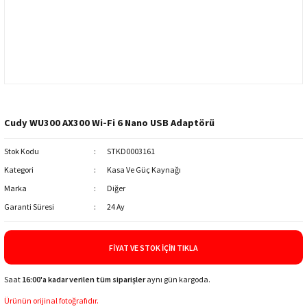
Cudy WU300 AX300 Wi-Fi 6 Nano USB Adaptörü
Stok Kodu
STKD0003161
Kategori
Kasa Ve Güç Kaynağı
Marka
Diğer
Garanti Süresi
24 Ay
FIYAT VE STOK İÇIN TIKLA
Saat
16:00'a kadar verilen tüm siparişler
aynı gün kargoda.
Ürünün orijinal fotoğrafıdır.