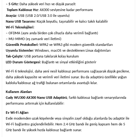
–
5 GHz:
Daha yüksek veri hızı ve düşük parazit
Toplam Kablosuz Hız:
AX300 seviyesine kadar performans
Arayüz:
USB (USB 2.0/USB 3.0 ile uyumlu)
Nano USB Tasarımı:
Küçük boyutlu, taşınabilir ve kalıcı takılı kalabilir
Wi-Fi Teknolojileri:
– OFDMA (aynı anda birden çok cihazla daha verimli bağlantı)
– MU-MIMO (eş zamanlı veri iletimi)
Güvenlik Protokolleri:
WPA2 ve WPA3 gibi modern güvenlik standartları
Uyumlu Sistemler:
Windows, macOS ve desteklenen Linux dağıtımları
Tak-Çalıştır:
USB portuna takılarak kolay kurulum
LED Durum Göstergesi:
Bağlantı ve sinyal etkinliğini gösterir
Wi-Fi 6 teknolojisi, daha yeni nesil kablosuz performans sağlayarak düşük gecikme,
daha yüksek kapasite ve verimli veri iletimi sunar. Bu da adaptörü özellikle yoğun
kablolu/­kablosuz ağ trafiği bulunan ortamlarda avantajlı kılar.
Kullanım Alanları
Cudy WU300 AX300 Nano USB Adaptörü
, farklı kablosuz bağlantı senaryolarında
performansı artırmak için kullanılabilir:
Ev Wi-Fi Ağları
Evde modemden uzak köşelerde veya sinyalin zayıf olduğu alanlarda bu adaptör ile
Wi-Fi bağlantısı güçlendirilebilir. Hem 2.4 GHz bandı ile geniş kapsam hem de 5
GHz bandı ile yüksek hızda kablosuz bağlantı sunar.