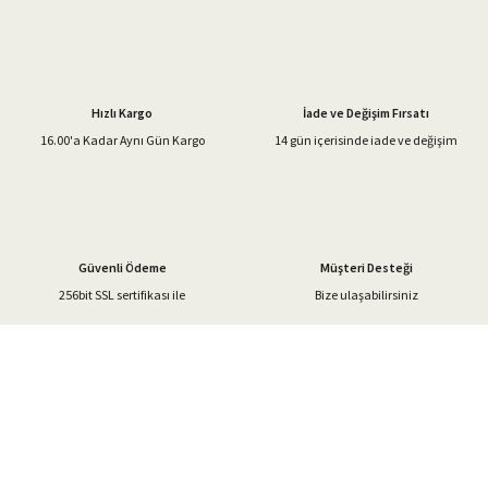
Görüş ve önerileriniz için teşekkür ederiz.
Ürün resmi kalitesiz, bozuk veya görüntülenemiyor.
Ürün açıklamasında eksik bilgiler bulunuyor.
Hızlı Kargo
İade ve Değişim Fırsatı
Ürün bilgilerinde hatalar bulunuyor.
16.00'a Kadar Aynı Gün Kargo
14 gün içerisinde iade ve değişim
Ürün fiyatı diğer sitelerden daha pahalı.
Bu ürüne benzer farklı alternatifler olmalı.
Güvenli Ödeme
Müşteri Desteği
256bit SSL sertifikası ile
Bize ulaşabilirsiniz
Gönder
%40'a Varan İndirim Fırsatı
Hemen Kayıt Olun
İndirim Fırsatını Kaçırmayın !