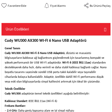
Fiyat Alarmı
Bu Ürünü Paylaş
Ürün Özellikleri
Cudy WU300 AX300 Wi-Fi 6 Nano USB Adaptörü
Genel Tanım
Cudy
WU300 AX300 Wi-Fi 6 Nano USB Adaptörü
, dizüstü ve masaüstü
bilgisayarların kablosuz ağ bağlantısını güçlendirmek için tasarlanmış kompakt ve
yüksek performanslı bir USB Wi-Fi adaptördür.
Wi-Fi 6 (IEEE 802.11ax)
standardını
destekleyerek daha hızlı, daha verimli ve daha stabil kablosuz bağlantı sağlar. Nano
boyutlu tasarımı sayesinde sürekli USB porta takılı kalabilir veya taşınabilir
cihazlarda kolayca kullanılabilir. Adaptör, özellikle dahili Wi-Fi performansı düşük
veya eski olan bilgisayarlarda sinyal kalitesini artırmak için ideal bir çözümdür.
Teknik Özellikler
Cudy WU300
adaptörün temel teknik özellikleri aşağıda belirtilmiştir:
Kablosuz Standart:
IEEE 802.11ax (Wi-Fi 6)
Frekans Bantları:
–
2.4 GHz:
Daha geniş kapsama alanı ve iyi sinyal nüfuzu