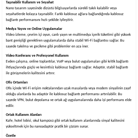
Taşınabilir Kullanım ve Seyahat
Nano tasarım sayesinde dizüstü bilgisayarlarda sürekli takılı kalabilir veya
seyahatlerde kolayca taşınabilir. Farklı kablosuz ağlara bağlandığında kablosuz
bağlantı performansını hızlı şekilde iyileştirir.
Medya Yayını ve Online Uygulamalar
Video izleme, çevrim içi oyun, canlı yayın ve multimedya içerik tüketimi gibi yüksek
bant genişliği gerektiren uygulamalarda daha stabil Wi-Fi bağlantısı sağlar. Bu
sayede takılma ve gecikme gibi problemler en aza iner.
Video Konferans ve Profesyonel Kullanım
Evden çalışma, online toplantılar, VoIP veya bulut uygulamaları gibi kritik bağlantı
ihtiyaçlarında güçlü ve kesintisiz kablosuz bağlantı sağlar. Adaptör, stabil bağlantı
ile görüşmelerin kalitesini artırır.
Ofis Ortamları
Ofis içinde Wi-Fi erişim noktalarından uzak masalarda veya modem sinyalinin zayıf
olduğu alanlarda bu adaptör ile kablosuz bağlantı performansı artırılabilir. Bu
sayede VPN, bulut depolama ve ortak ağ uygulamalarında daha iyi performans elde
edilir.
Ortak Kullanım Alanları
Kafe, hotel lobisi, okul kampüsü gibi ortak kullanım alanlarında sinyal kalitesini
yükseltmek için bu nanoadaptör pratik bir çözüm sunar.
Özetle