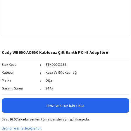
Cudy WE650 AC650 Kablosuz Çift Bantlı PCI-E Adaptörü
Stok Kodu
STKD0003168
Kategori
Kasa Ve Güç Kaynağı
Marka
Diğer
Garanti Süresi
24 Ay
FIYAT VE STOK İÇIN TIKLA
Saat
16:00'a kadar verilen tüm siparişler
aynı gün kargoda.
Ürünün orijinal fotoğrafıdır.