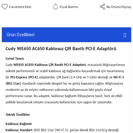
Fiyat Alarmı
Bu Ürünü Paylaş
Ürün Özellikleri
Cudy WE650 AC650 Kablosuz Çift Bantlı PCI-E Adaptörü
Genel Tanım
Cudy
WE650 AC650 Kablosuz Çift Bantlı PCI-E Adaptörü
, masaüstü bilgisayarlarına
yüksek performanslı ve stabil kablosuz ağ bağlantısı kazandırmak için tasarlanmış
bir
PCI-Express (PCI-E)
adaptördür. Çift bant (2.4 GHz ve 5 GHz) desteği ve
Wi-Fi 5
(802.11ac)
standardı sayesinde dengeli hız ve geniş kapsama sağlar. Bilgisayarını
modemin ya da erişim noktasının yakınında kullanmasan bile güçlü sinyal
performansı sunar. Bu adaptör, kablosuz bağlantı ihtiyaçlarını basit, hızlı ve etkili
şekilde karşılamak isteyen masaüstü kullanıcıları için uygun bir çözümdür.
Teknik Özellikler
Kablosuz Bağlantı
Kablosuz Standart:
IEEE 802.11ac (Wi-Fi 5), geriye dönük 802.11n/b/g desteği