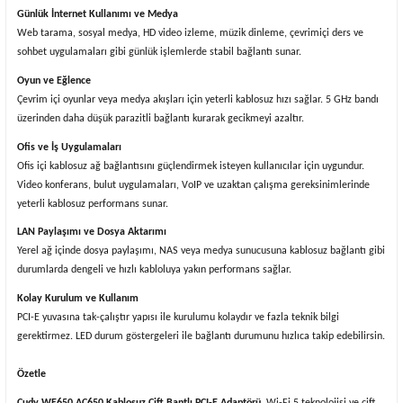
Günlük İnternet Kullanımı ve Medya
Web tarama, sosyal medya, HD video izleme, müzik dinleme, çevrimiçi ders ve
sohbet uygulamaları gibi günlük işlemlerde stabil bağlantı sunar.
Oyun ve Eğlence
Çevrim içi oyunlar veya medya akışları için yeterli kablosuz hızı sağlar. 5 GHz bandı
üzerinden daha düşük parazitli bağlantı kurarak gecikmeyi azaltır.
Ofis ve İş Uygulamaları
Ofis içi kablosuz ağ bağlantısını güçlendirmek isteyen kullanıcılar için uygundur.
Video konferans, bulut uygulamaları, VoIP ve uzaktan çalışma gereksinimlerinde
yeterli kablosuz performans sunar.
LAN Paylaşımı ve Dosya Aktarımı
Yerel ağ içinde dosya paylaşımı, NAS veya medya sunucusuna kablosuz bağlantı gibi
durumlarda dengeli ve hızlı kabloluya yakın performans sağlar.
Kolay Kurulum ve Kullanım
PCI-E yuvasına tak-çalıştır yapısı ile kurulumu kolaydır ve fazla teknik bilgi
gerektirmez. LED durum göstergeleri ile bağlantı durumunu hızlıca takip edebilirsin.
Özetle
Cudy
WE650 AC650 Kablosuz Çift Bantlı PCI-E Adaptörü
, Wi-Fi 5 teknolojisi ve çift