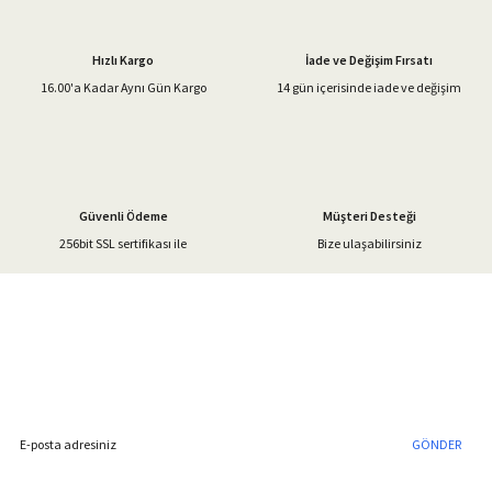
Ürün resmi kalitesiz, bozuk veya görüntülenemiyor.
Ürün açıklamasında eksik bilgiler bulunuyor.
Hızlı Kargo
İade ve Değişim Fırsatı
Ürün bilgilerinde hatalar bulunuyor.
16.00'a Kadar Aynı Gün Kargo
14 gün içerisinde iade ve değişim
Ürün fiyatı diğer sitelerden daha pahalı.
Bu ürüne benzer farklı alternatifler olmalı.
Güvenli Ödeme
Müşteri Desteği
256bit SSL sertifikası ile
Bize ulaşabilirsiniz
Gönder
%40'a Varan İndirim Fırsatı
Hemen Kayıt Olun
İndirim Fırsatını Kaçırmayın !
GÖNDER