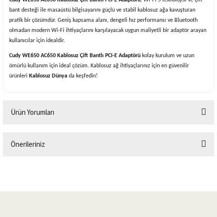
bant desteği ile masaüstü bilgisayarını güçlü ve stabil kablosuz ağa kavuşturan
pratik bir çözümdür. Geniş kapsama alanı, dengeli hız performansı ve Bluetooth
olmadan modern Wi-Fi ihtiyaçlarını karşılayacak uygun maliyetli bir adaptör arayan
kullanıcılar için idealdir.
Cudy
WE650 AC650 Kablosuz Çift Bantlı PCI-E Adaptörü
kolay kurulum ve uzun
ömürlü kullanım için ideal çözüm. Kablosuz ağ ihtiyaçlarınız için en güvenilir
ürünleri
Kablosuz Dünya
da keşfedin!
Ürün Yorumları
Önerileriniz
Bu ürüne ilk yorumu siz yapın!
Bu ürünün fiyat bilgisi, resim, ürün açıklamalarında ve diğer konularda
yetersiz gördüğünüz noktaları öneri formunu kullanarak tarafımıza
Yorum Yaz
iletebilirsiniz.
Görüş ve önerileriniz için teşekkür ederiz.