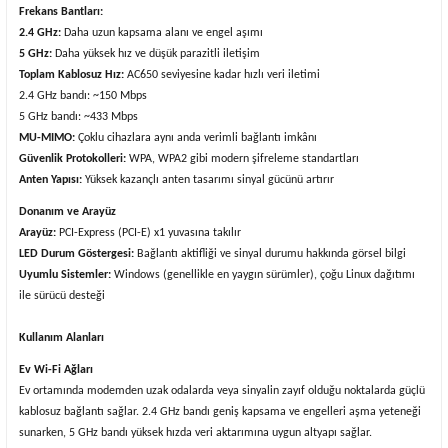
Frekans Bantları:
2.4 GHz:
Daha uzun kapsama alanı ve engel aşımı
5 GHz:
Daha yüksek hız ve düşük parazitli iletişim
Toplam Kablosuz Hız:
AC650 seviyesine kadar hızlı veri iletimi
2.4 GHz bandı: ~150 Mbps
5 GHz bandı: ~433 Mbps
MU-MIMO:
Çoklu cihazlara aynı anda verimli bağlantı imkânı
Güvenlik Protokolleri:
WPA, WPA2 gibi modern şifreleme standartları
Anten Yapısı:
Yüksek kazançlı anten tasarımı sinyal gücünü artırır
Donanım ve Arayüz
Arayüz:
PCI-Express (PCI-E) x1 yuvasına takılır
LED Durum Göstergesi:
Bağlantı aktifliği ve sinyal durumu hakkında görsel bilgi
Uyumlu Sistemler:
Windows (genellikle en yaygın sürümler), çoğu Linux dağıtımı
ile sürücü desteği
Kullanım Alanları
Ev Wi-Fi Ağları
Ev ortamında modemden uzak odalarda veya sinyalin zayıf olduğu noktalarda güçlü
kablosuz bağlantı sağlar. 2.4 GHz bandı geniş kapsama ve engelleri aşma yeteneği
sunarken, 5 GHz bandı yüksek hızda veri aktarımına uygun altyapı sağlar.