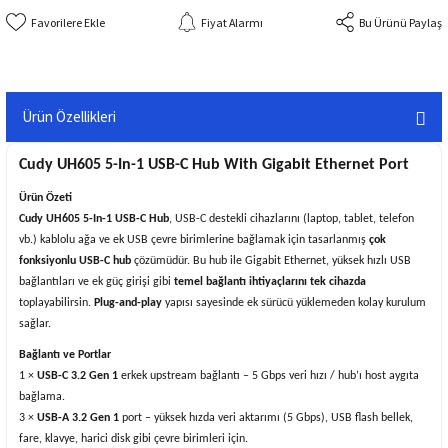
Fiyat Alarmı
Bu Ürünü Paylaş
Ürün Özellikleri
Cudy UH605 5-In-1 USB-C Hub With Gigabit Ethernet Port
Ürün Özeti
Cudy UH605 5-In-1 USB-C Hub
, USB-C destekli cihazlarını (laptop, tablet, telefon
vb.) kablolu ağa ve ek USB çevre birimlerine bağlamak için tasarlanmış
çok
fonksiyonlu USB-C hub
çözümüdür. Bu hub ile Gigabit Ethernet, yüksek hızlı USB
bağlantıları ve ek güç girişi gibi
temel bağlantı ihtiyaçlarını tek cihazda
toplayabilirsin.
Plug-and-play
yapısı sayesinde ek sürücü yüklemeden kolay kurulum
sağlar.
Bağlantı ve Portlar
1 ×
USB-C 3.2 Gen 1
erkek upstream bağlantı – 5 Gbps veri hızı / hub’ı host aygıta
bağlama.
3 ×
USB-A 3.2 Gen 1
port – yüksek hızda veri aktarımı (5 Gbps), USB flash bellek,
fare, klavye, harici disk gibi çevre birimleri için.