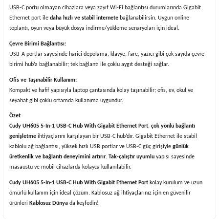
USB-C portu olmayan cihazlara veya zayıf Wi-Fi bağlantısı durumlarında Gigabit
Ethernet port ile
daha hızlı ve stabil internete
bağlanabilirsin. Uygun online
toplantı, oyun veya büyük dosya indirme/yükleme senaryoları için ideal.
Çevre Birimi Bağlantısı:
USB-A portlar sayesinde harici depolama, klavye, fare, yazıcı gibi çok sayıda çevre
birimi hub’a bağlanabilir; tek bağlantı ile çoklu aygıt desteği sağlar.
Ofis ve Taşınabilir Kullanım:
Kompakt ve hafif yapısıyla laptop çantasında kolay taşınabilir; ofis, ev, okul ve
seyahat gibi çoklu ortamda kullanıma uygundur.
Özet
Cudy UH605 5-In-1 USB-C Hub With Gigabit Ethernet Port
,
çok yönlü bağlantı
genişletme
ihtiyaçlarını karşılayan bir USB-C hub’dır. Gigabit Ethernet ile stabil
kablolu ağ bağlantısı, yüksek hızlı USB portlar ve USB-C güç girişiyle
günlük
üretkenlik ve bağlantı deneyimini artırır
.
Tak-çalıştır uyumlu
yapısı sayesinde
masaüstü ve mobil cihazlarda kolayca kullanılabilir.
Cudy UH605 5-In-1 USB-C Hub With Gigabit Ethernet Port
kolay kurulum ve uzun
ömürlü kullanım için ideal çözüm. Kablosuz ağ ihtiyaçlarınız için en güvenilir
ürünleri
Kablosuz Dünya
da keşfedin!