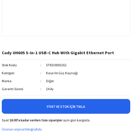
Cudy UH605 5-In-1 USB-C Hub With Gigabit Ethernet Port
Stok Kodu
STKD0003261
Kategori
Kasa Ve Güç Kaynağı
Marka
Diğer
Garanti Süresi
24 Ay
FIYAT VE STOK İÇIN TIKLA
Saat
16:00'a kadar verilen tüm siparişler
aynı gün kargoda.
Ürünün orijinal fotoğrafıdır.