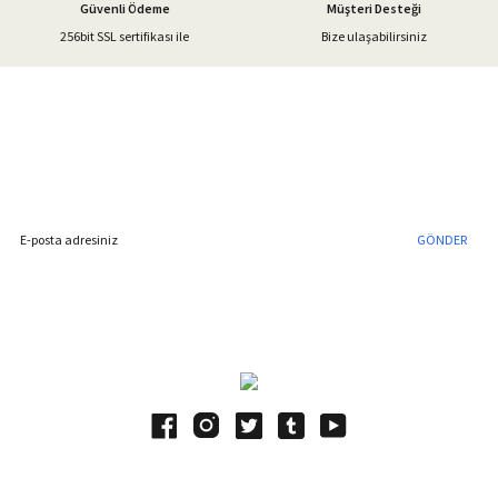
Güvenli Ödeme
Müşteri Desteği
256bit SSL sertifikası ile
Bize ulaşabilirsiniz
Gönder
%40'a Varan İndirim Fırsatı
Hemen Kayıt Olun
İndirim Fırsatını Kaçırmayın !
GÖNDER
Blog Yazılarımız