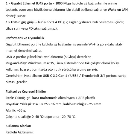
1 ×
Gigabit Ethernet RJ45 portu
–
1000 Mbps
kablolu ağ bağlantısı ile online
toplantı, oyun veya büyük dosya aktarımı için stabil bağlantı sağlar ve
Wake on LAN
desteği sunar.
1 ×
USB-C güç girişi
– hub’a
5 V 2 A
DC güç sağlar (yalnızca hub beslemesi içindir,
cihaz şarjı veya PD çıkışı sağlamaz).
Performans ve Uyumluluk
Gigabit Ethernet port ile kablolu ağ bağlantısı sayesinde Wi-Fi’a göre daha stabil
internet deneyimi sağlar.
USB-A portlar yüksek hızlı veri aktarımı (5 Gbps) destekler.
Plug-and-Play:
Windows, macOS, Linux sistemlerinde tak-çalıştır olarak kolay
kullanım; bazı platformlarda otomatik sürücü kurulumu gerekir.
Gereksinim: Host cihazın
USB-C 3.2 Gen 1 / USB4 / Thunderbolt 3/4
portuna sahip
olması gerekir.
Fiziksel ve Çevresel Bilgiler
Renk:
Gümüş-gri,
kasa malzemesi:
Alüminyum + ABS plastik.
Boyutlar:
Yaklaşık 114.5 × 26 × 16 mm,
kablo uzunluğu:
~250 mm.
Ağırlık:
~55 g.
Çalışma sıcaklığı:
0–40 °C
; depolama –20–70 °C.
Kullanım Alanları
Kablolu Ağ Erişimi: