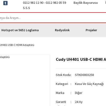
0212 982 12 90 - 0212 982 05 59
Bayilik Başvurusu
S.S.S
Hotspot ve 5651 Loglama
Radyolink
Projeler
UH401 USB-C HDMI Adaptörü
Cudy UH401 USB-C HDMI 
Stok Kodu
STKD0003258
Kategori
Kasa Ve Güç Kaynağı
Marka
Diğer
Garanti
24 Ay