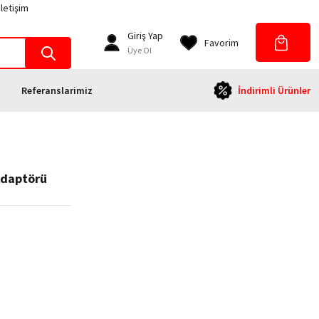
İletişim
Giriş Yap
Favorim
Üye Ol
Referanslarimiz
İndirimli Ürünler
Adaptörü