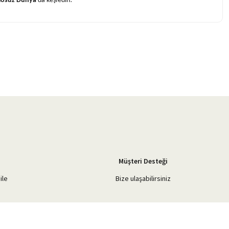
losuz Dünya
da keşfedin!
Müşteri Desteği
ile
Bize ulaşabilirsiniz