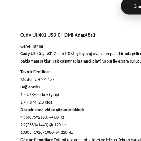
Ürün
Cudy UH401 USB-C HDMI Adaptörü
Genel Tanım
Cudy UH401
, USB-C’den
HDMI çıkışı
sağlayan kompakt bir
adaptör
bağlamanı sağlar.
Tak-çalıştır (plug-and-play)
yapısı ile ekstra sürü
Teknik Özellikler
Model:
UH401 1.0
Bağlantılar:
1 × USB-C erkek (giriş)
1 × HDMI 2.0 çıkış
Desteklenen video çözünürlükleri:
4K (4096×2160) @ 60 Hz
2K (2560×1440) @ 120 Hz
1080p (1920×1080) @ 220 Hz
Görüntü modları:
Extend (ekran genişletme) ve Mirror (ekran yansı