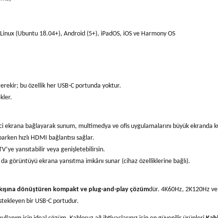
Linux (Ubuntu 18.04+), Android (5+), iPadOS, iOS ve Harmony OS
erekir; bu özellik her USB-C portunda yoktur.
kler.
ici ekrana bağlayarak sunum, multimedya ve ofis uygulamalarını büyük ekranda kul
arken hızlı HDMI bağlantısı sağlar.
’ye yansıtabilir veya genişletebilirsin.
a görüntüyü ekrana yansıtma imkânı sunar (cihaz özelliklerine bağlı).
kışına dönüştüren kompakt ve plug-and-play çözüm
dür. 4K60Hz, 2K120Hz ve 
estekleyen bir USB-C portudur.