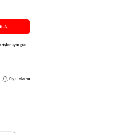
IKLA
rişler
aynı gün
Fiyat Alarmı