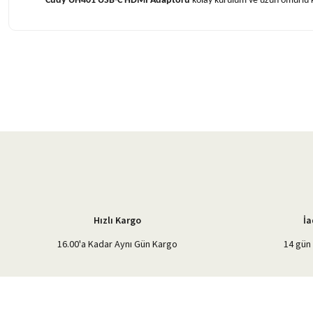
Cudy UH401 USB-C HDMI Adaptörü
kolay kurulum ve uzun ömürlü ku
Bu ürünün fiyat bilgisi, resim, ürün açıklamalarında ve diğer konularda 
Görüş ve önerileriniz için teşekkür ederiz.
Ürün resmi kalitesiz, bozuk veya görüntülenemiyor.
Ürün açıklamasında eksik bilgiler bulunuyor.
Ürün bilgilerinde hatalar bulunuyor.
Ürün fiyatı diğer sitelerden daha pahalı.
Bu ürüne benzer farklı alternatifler olmalı.
Hızlı Kargo
İa
16.00'a Kadar Aynı Gün Kargo
14 gün 