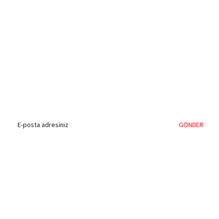
%40'a Varan İndirim Fırsatı
Hemen Kayıt Olun
İndirim Fırsatını Kaçırmayın !
GÖNDER