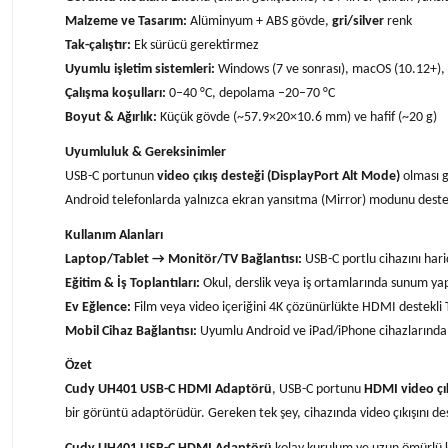
Malzeme ve Tasarım:
Alüminyum + ABS gövde,
gri/silver
renk
Tak-çalıştır:
Ek sürücü gerektirmez
Uyumlu işletim sistemleri:
Windows (7 ve sonrası), macOS (10.12+), 
Çalışma koşulları:
0–40 °C, depolama –20–70 °C
Boyut & Ağırlık:
Küçük gövde (~57.9×20×10.6 mm) ve hafif (~20 g)
Uyumluluk & Gereksinimler
USB-C portunun
video çıkış desteği (DisplayPort Alt Mode)
olması g
Android telefonlarda yalnızca ekran yansıtma (Mirror) modunu deste
Kullanım Alanları
Laptop/Tablet → Monitör/TV Bağlantısı:
USB-C portlu cihazını har
Eğitim & İş Toplantıları:
Okul, derslik veya iş ortamlarında sunum yap
Ev Eğlence:
Film veya video içeriğini 4K çözünürlükte HDMI destekli TV
Mobil Cihaz Bağlantısı:
Uyumlu Android ve iPad/iPhone cihazlarında d
Özet
Cudy UH401 USB-C HDMI Adaptörü
, USB-C portunu
HDMI video çı
bir görüntü adaptörüdür. Gereken tek şey, cihazında video çıkışını d