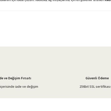
llanım için ideal çözüm. Kablosuz ağ ihtiyaçlarınız için en güvenilir ürünleri
Kab
yetersiz gördüğünüz noktaları öneri formunu kullanarak tarafımıza iletebilirsiniz.
Bu ürüne ilk yorumu siz yapın!
Yorum Yaz
de ve Değişim Fırsatı
Güvenli Ödeme
içerisinde iade ve değişim
256bit SSL sertifikası 
Gönder