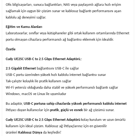
Ofis bilgisayarları, sunucu bağlantıları, NAS veya paylaşımlı ağlara hızlı erişim
sağlamak için uygun bir çözüm sunar ve kablosuz bağlantı performansını aşan
kablolu ağ deneyimi sağlar.
Eğitim ve Kamu Alanları
Laboratuvarlar, sınıflar veya kütüphaneler gibi ortak kullanım ortamlarında Ethernet
portu olmayan cihazlara performanslı ağ bağlantısı eklemek için idealdir.
Özetle
Cudy
UE25C USB-C to 2.5 Gbps Ethernet Adaptörü
,:
2.5 Gigabit Ethernet
bağlantısını USB-C ile sağlar
USB-C portu
ü
zerinden y
ü
ksek h
ı
zl
ı
kablolu internet ba
ğ
lant
s
ı
sunar
Tak-
ç
al
ış
t
r kolayl
ı
k ile pratik kullan
ı
m sa
ğ
lar
Wi-Fi yetersiz oldu
ğ
unda daha stabil ve y
ü
ksek performansl
ı
ba
ğ
lant
sa
ğ
lar
Windows, macOS ve Linux ile uyumludur
Bu adaptör,
USB-C portuna sahip cihazlarda yüksek performanslı kablolu internet
ihtiyacı duyan kullanıcılar için
pratik, güçlü ve esnek
bir ağ çözümü sunar.
Cudy
UE25C USB-C to 2.5 Gbps Ethernet Adaptörü
kolay kurulum ve uzun ömürlü
kullanım için ideal çözüm. Kablosuz ağ ihtiyaçlarınız için en güvenilir
ürünleri
Kablosuz Dünya
da keşfedin!