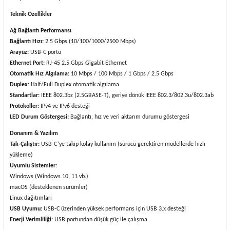
Teknik Özellikler
Ağ Bağlantı Performansı
Bağlantı Hızı:
2.5 Gbps (10/100/1000/2500 Mbps)
Arayüz:
USB-C portu
Ethernet Port:
RJ-45 2.5 Gbps Gigabit Ethernet
Otomatik Hız Algılama:
10 Mbps / 100 Mbps / 1 Gbps / 2.5 Gbps
Duplex:
Half/Full Duplex otomatik algılama
Standartlar:
IEEE 802.3bz (2.5GBASE-T), geriye dönük IEEE 802.3/802.3u/802.3ab
Protokoller:
IPv4 ve IPv6 desteği
LED Durum Göstergesi:
Bağlantı, hız ve veri aktarım durumu göstergesi
Donanım & Yazılım
Tak-Çalıştır:
USB-C’ye takıp kolay kullanım (sürücü gerektiren modellerde hızlı
yükleme)
Uyumlu Sistemler:
Windows (Windows 10, 11 vb.)
macOS (desteklenen sürümler)
Linux dağıtımları
USB Uyumu:
USB-C üzerinden yüksek performans için USB 3.x desteği
Enerji Verimliliği:
USB portundan düşük güç ile çalışma