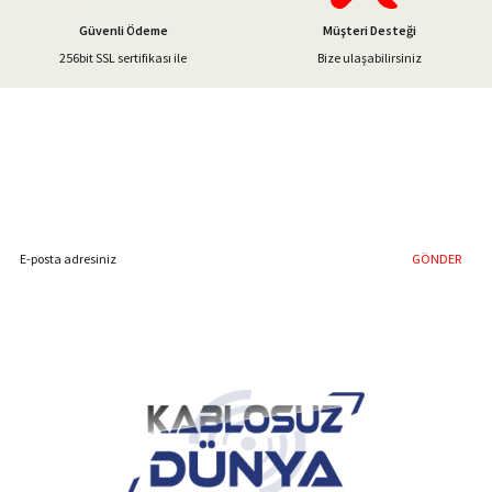
Güvenli Ödeme
Müşteri Desteği
256bit SSL sertifikası ile
Bize ulaşabilirsiniz
Gönder
%40'a Varan İndirim Fırsatı
Hemen Kayıt Olun
İndirim Fırsatını Kaçırmayın !
GÖNDER
Blog Yazılarımız