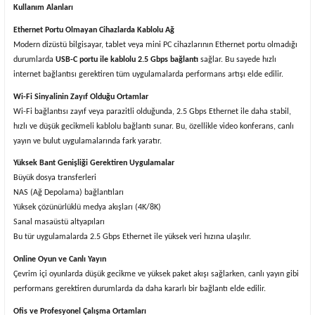
Kullanım Alanları
Ethernet Portu Olmayan Cihazlarda Kablolu Ağ
Modern dizüstü bilgisayar, tablet veya mini PC cihazlarının Ethernet portu olmadığı
durumlarda
USB-C portu ile kablolu 2.5 Gbps bağlantı
sağlar. Bu sayede hızlı
internet bağlantısı gerektiren tüm uygulamalarda performans artışı elde edilir.
Wi-Fi Sinyalinin Zayıf Olduğu Ortamlar
Wi-Fi bağlantısı zayıf veya parazitli olduğunda, 2.5 Gbps Ethernet ile daha stabil,
hızlı ve düşük gecikmeli kablolu bağlantı sunar. Bu, özellikle video konferans, canlı
yayın ve bulut uygulamalarında fark yaratır.
Yüksek Bant Genişliği Gerektiren Uygulamalar
Büyük dosya transferleri
NAS (Ağ Depolama) bağlantıları
Yüksek çözünürlüklü medya akışları (4K/8K)
Sanal masaüstü altyapıları
Bu tür uygulamalarda 2.5 Gbps Ethernet ile yüksek veri hızına ulaşılır.
Online Oyun ve Canlı Yayın
Çevrim içi oyunlarda düşük gecikme ve yüksek paket akışı sağlarken, canlı yayın gibi
performans gerektiren durumlarda da daha kararlı bir bağlantı elde edilir.
Ofis ve Profesyonel Çalışma Ortamları