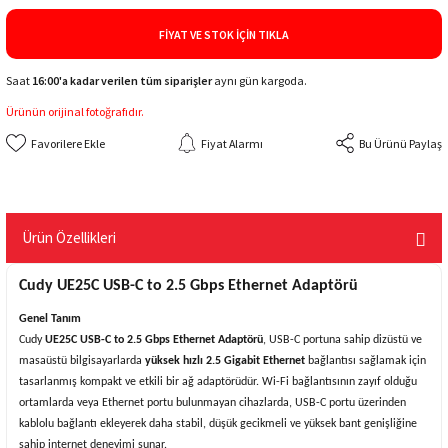
FIYAT VE STOK İÇIN TIKLA
Saat
16:00'a kadar verilen tüm siparişler
aynı gün kargoda.
Ürünün orijinal fotoğrafıdır.
Fiyat Alarmı
Bu Ürünü Paylaş
Ürün Özellikleri
Cudy UE25C USB-C to 2.5 Gbps Ethernet Adaptörü
Genel Tanım
Cudy
UE25C USB-C to 2.5 Gbps Ethernet Adaptörü
, USB-C portuna sahip dizüstü ve
masaüstü bilgisayarlarda
yüksek hızlı 2.5 Gigabit Ethernet
bağlantısı sağlamak için
tasarlanmış kompakt ve etkili bir ağ adaptörüdür. Wi-Fi bağlantısının zayıf olduğu
ortamlarda veya Ethernet portu bulunmayan cihazlarda, USB-C portu üzerinden
kablolu bağlantı ekleyerek daha stabil, düşük gecikmeli ve yüksek bant genişliğine
sahip internet deneyimi sunar.