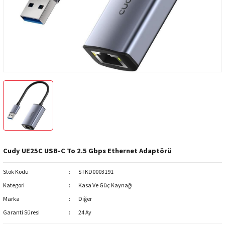
ri
Yüz Tanıma
Montaj ve Aksesuar Ürünleri
Keenetic
Nebra HNT
NVR - Network Kayıt Cihazı
Lande
SenseCAP
i
Trafik Kamera Çözümleri
Mimosa Networks
SyncroBit
WiFi Kameralar
Peplink Networks
Yazılım
S-Link
Tenda
Cudy UE25C USB-C To 2.5 Gbps Ethernet Adaptörü
Tiandy
Stok Kodu
STKD0003191
TP-Link
Kategori
Kasa Ve Güç Kaynağı
Marka
Diğer
Zyxel
Garanti Süresi
24 Ay