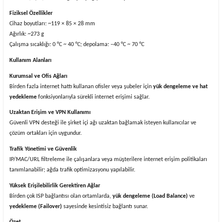
Fiziksel Özellikler
Cihaz boyutları: ~119 × 85 × 28 mm
Ağırlık: ~273 g
Çalışma sıcaklığı: 0 °C ~ 40 °C; depolama: −40 °C ~ 70 °C
Kullanım Alanları
Kurumsal ve Ofis Ağları
Birden fazla internet hattı kullanan ofisler veya şubeler için
yük dengeleme ve hat
yedekleme
fonksiyonlarıyla sürekli internet erişimi sağlar.
Uzaktan Erişim ve VPN Kullanımı
Güvenli VPN desteği ile şirket içi ağı uzaktan bağlamak isteyen kullanıcılar ve
çözüm ortakları için uygundur.
Trafik Yönetimi ve Güvenlik
IP/MAC/URL filtreleme ile çalışanlara veya müşterilere internet erişim politikaları
tanımlanabilir; ağda trafik optimizasyonu yapılabilir.
Yüksek Erişilebilirlik Gerektiren Ağlar
Birden çok ISP bağlantısı olan ortamlarda,
yük dengeleme (Load Balance)
ve
yedekleme (Failover)
sayesinde kesintisiz bağlantı sunar.