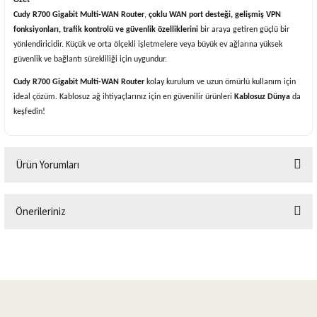
Özet
Cudy R700 Gigabit Multi-WAN Router
,
çoklu WAN port desteği, gelişmiş VPN
fonksiyonları, trafik kontrolü ve güvenlik özelliklerini
bir araya getiren güçlü bir
yönlendiricidir. Küçük ve orta ölçekli işletmelere veya büyük ev ağlarına yüksek
güvenlik ve bağlantı sürekliliği için uygundur.
Cudy R700 Gigabit Multi-WAN Router
kolay kurulum ve uzun ömürlü kullanım için
ideal çözüm. Kablosuz ağ ihtiyaçlarınız için en güvenilir ürünleri
Kablosuz Dünya
da
keşfedin!
Ürün Yorumları
Önerileriniz
Bu ürüne ilk yorumu siz yapın!
Bu ürünün fiyat bilgisi, resim, ürün açıklamalarında ve diğer konularda
yetersiz gördüğünüz noktaları öneri formunu kullanarak tarafımıza
Yorum Yaz
iletebilirsiniz.
Görüş ve önerileriniz için teşekkür ederiz.