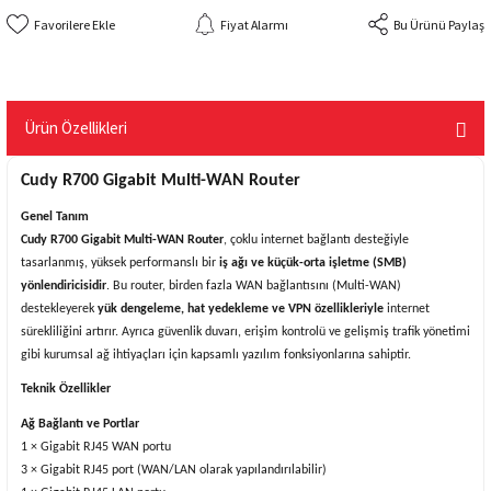
Fiyat Alarmı
Bu Ürünü Paylaş
Ürün Özellikleri
Cudy R700 Gigabit Multi-WAN Router
Genel Tanım
Cudy R700 Gigabit Multi-WAN Router
, çoklu internet bağlantı desteğiyle
tasarlanmış, yüksek performanslı bir
iş ağı ve küçük-orta işletme (SMB)
yönlendiricisidir
. Bu router, birden fazla WAN bağlantısını (Multi-WAN)
destekleyerek
yük dengeleme, hat yedekleme ve VPN özellikleriyle
internet
sürekliliğini artırır. Ayrıca güvenlik duvarı, erişim kontrolü ve gelişmiş trafik yönetimi
gibi kurumsal ağ ihtiyaçları için kapsamlı yazılım fonksiyonlarına sahiptir.
Teknik Özellikler
Ağ Bağlantı ve Portlar
1 × Gigabit RJ45 WAN portu
3 × Gigabit RJ45 port (WAN/LAN olarak yapılandırılabilir)