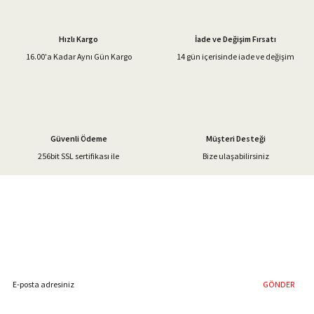
Ürün resmi kalitesiz, bozuk veya görüntülenemiyor.
Ürün açıklamasında eksik bilgiler bulunuyor.
Hızlı Kargo
İade ve Değişim Fırsatı
Ürün bilgilerinde hatalar bulunuyor.
16.00'a Kadar Aynı Gün Kargo
14 gün içerisinde iade ve değişim
Ürün fiyatı diğer sitelerden daha pahalı.
Bu ürüne benzer farklı alternatifler olmalı.
Güvenli Ödeme
Müşteri Desteği
256bit SSL sertifikası ile
Bize ulaşabilirsiniz
Gönder
%40'a Varan İndirim Fırsatı
Hemen Kayıt Olun
İndirim Fırsatını Kaçırmayın !
GÖNDER