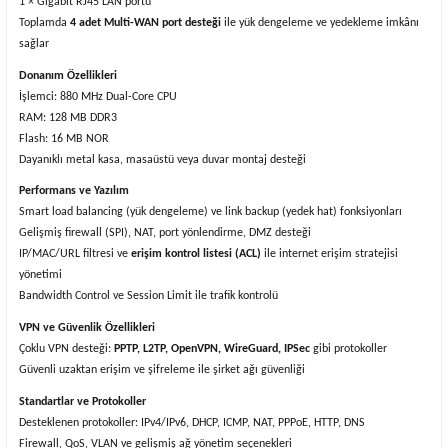
1 × Gigabit RJ45 LAN portu
Toplamda
4 adet Multi-WAN port desteği
ile yük dengeleme ve yedekleme imkânı
sağlar
Donanım Özellikleri
İşlemci: 880 MHz Dual-Core CPU
RAM: 128 MB DDR3
Flash: 16 MB NOR
Dayanıklı metal kasa, masaüstü veya duvar montaj desteği
Performans ve Yazılım
Smart load balancing (yük dengeleme) ve link backup (yedek hat) fonksiyonları
Gelişmiş firewall (SPI), NAT, port yönlendirme, DMZ desteği
IP/MAC/URL filtresi ve
erişim kontrol listesi (ACL)
ile internet erişim stratejisi
yönetimi
Bandwidth Control ve Session Limit ile trafik kontrolü
VPN ve Güvenlik Özellikleri
Çoklu VPN desteği:
PPTP, L2TP, OpenVPN, WireGuard, IPSec
gibi protokoller
Güvenli uzaktan erişim ve şifreleme ile şirket ağı güvenliği
Standartlar ve Protokoller
Desteklenen protokoller: IPv4/IPv6, DHCP, ICMP, NAT, PPPoE, HTTP, DNS
Firewall, QoS, VLAN ve gelişmiş ağ yönetim seçenekleri