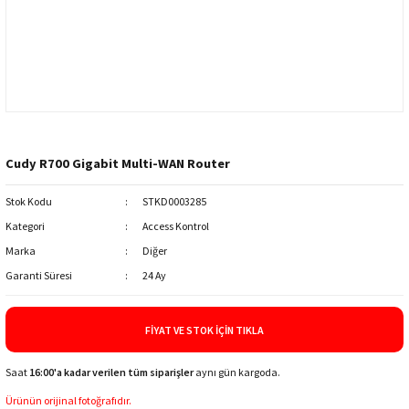
Cudy R700 Gigabit Multi-WAN Router
Stok Kodu
STKD0003285
Kategori
Access Kontrol
Marka
Diğer
Garanti Süresi
24 Ay
FIYAT VE STOK İÇIN TIKLA
Saat
16:00'a kadar verilen tüm siparişler
aynı gün kargoda.
Ürünün orijinal fotoğrafıdır.