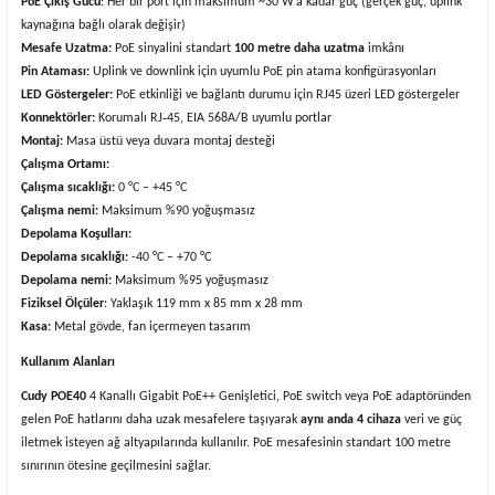
PoE Çıkış Gücü
: Her bir port için maksimum ~30 W’a kadar güç (gerçek güç, uplink
kaynağına bağlı olarak değişir)
Mesafe Uzatma:
PoE sinyalini standart
100 metre daha uzatma
imkânı
Pin Ataması:
Uplink ve downlink için uyumlu PoE pin atama konfigürasyonları
LED Göstergeler:
PoE etkinliği ve bağlantı durumu için RJ45 üzeri LED göstergeler
Konnektörler:
Korumalı RJ‑45, EIA 568A/B uyumlu portlar
Montaj:
Masa üstü veya duvara montaj desteği
Çalışma Ortamı:
Çalışma sıcaklığı:
0 °C – +45 °C
Çalışma nemi:
Maksimum %90 yoğuşmasız
Depolama Koşulları:
Depolama sıcaklığı:
-40 °C – +70 °C
Depolama nemi:
Maksimum %95 yoğuşmasız
Fiziksel Ölçüler
: Yaklaşık 119 mm x 85 mm x 28 mm
Kasa:
Metal gövde, fan içermeyen tasarım
Kullanım Alanları
Cudy POE40
4 Kanallı Gigabit PoE++ Genişletici, PoE switch veya PoE adaptöründen
gelen PoE hatlarını daha uzak mesafelere taşıyarak
aynı anda 4 cihaza
veri ve güç
iletmek isteyen ağ altyapılarında kullanılır. PoE mesafesinin standart 100 metre
sınırının ötesine geçilmesini sağlar.