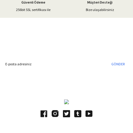
Güvenli Ödeme
Müşteri Desteği
256bit SSL sertifikası ile
Bize ulaşabilirsiniz
Gönder
%40'a Varan İndirim Fırsatı
Hemen Kayıt Olun
İndirim Fırsatını Kaçırmayın !
GÖNDER
Blog Yazılarımız