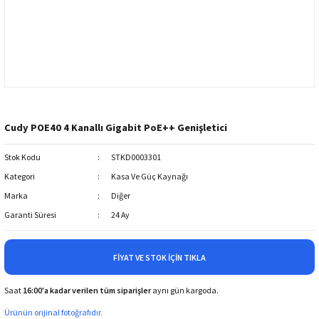
Cudy POE40 4 Kanallı Gigabit PoE++ Genişletici
Stok Kodu
STKD0003301
Kategori
Kasa Ve Güç Kaynağı
Marka
Diğer
Garanti Süresi
24 Ay
FIYAT VE STOK İÇIN TIKLA
Saat
16:00'a kadar verilen tüm siparişler
aynı gün kargoda.
Ürünün orijinal fotoğrafıdır.