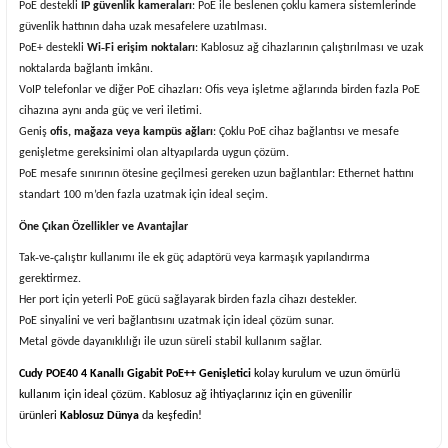
PoE destekli
IP güvenlik kameraları
: PoE ile beslenen çoklu kamera sistemlerinde
güvenlik hattının daha uzak mesafelere uzatılması.
PoE+ destekli
Wi‑Fi erişim noktaları
: Kablosuz ağ cihazlarının çalıştırılması ve uzak
noktalarda bağlantı imkânı.
VoIP telefonlar ve diğer PoE cihazları: Ofis veya işletme ağlarında birden fazla PoE
cihazına aynı anda güç ve veri iletimi.
Geniş
ofis, mağaza veya kampüs ağları
: Çoklu PoE cihaz bağlantısı ve mesafe
genişletme gereksinimi olan altyapılarda uygun çözüm.
PoE mesafe sınırının ötesine geçilmesi gereken uzun bağlantılar: Ethernet hattını
standart 100 m’den fazla uzatmak için ideal seçim.
Öne Çıkan Özellikler ve Avantajlar
Tak‑ve‑çalıştır kullanımı ile ek güç adaptörü veya karmaşık yapılandırma
gerektirmez.
Her port için yeterli PoE gücü sağlayarak birden fazla cihazı destekler.
PoE sinyalini ve veri bağlantısını uzatmak için ideal çözüm sunar.
Metal gövde dayanıklılığı ile uzun süreli stabil kullanım sağlar.
Cudy POE40 4 Kanallı Gigabit PoE++ Genişletici
kolay kurulum ve uzun ömürlü
kullanım için ideal çözüm. Kablosuz ağ ihtiyaçlarınız için en güvenilir
ürünleri
Kablosuz Dünya
da keşfedin!