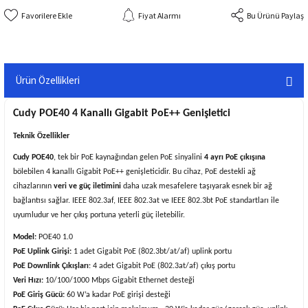
Fiyat Alarmı
Bu Ürünü Paylaş
Ürün Özellikleri
Cudy POE40 4 Kanallı Gigabit PoE++ Genişletici
Teknik Özellikler
Cudy POE40
, tek bir PoE kaynağından gelen PoE sinyalini
4 ayrı PoE çıkışına
bölebilen 4 kanallı Gigabit PoE++ genişleticidir. Bu cihaz, PoE destekli ağ
cihazlarının
veri ve güç iletimini
daha uzak mesafelere taşıyarak esnek bir ağ
bağlantısı sağlar. IEEE 802.3af, IEEE 802.3at ve IEEE 802.3bt PoE standartları ile
uyumludur ve her çıkış portuna yeterli güç iletebilir.
Model:
POE40 1.0
PoE Uplink Girişi:
1 adet Gigabit PoE (802.3bt/at/af) uplink portu
PoE Downlink Çıkışları
: 4 adet Gigabit PoE (802.3at/af) çıkış portu
Veri Hızı:
10/100/1000 Mbps Gigabit Ethernet desteği
PoE Giriş Gücü:
60 W’a kadar PoE girişi desteği