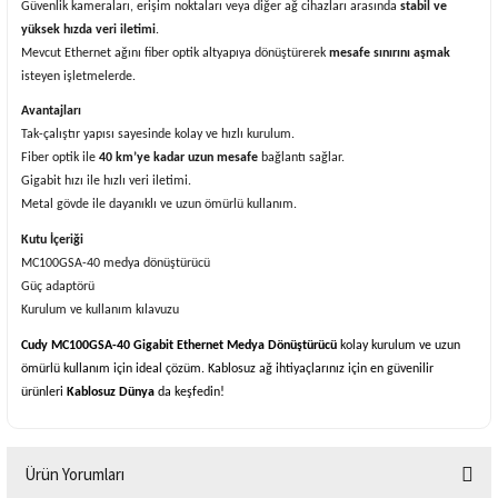
Güvenlik kameraları, erişim noktaları veya diğer ağ cihazları arasında
stabil ve
yüksek hızda veri iletimi
.
Mevcut Ethernet ağını fiber optik altyapıya dönüştürerek
mesafe sınırını aşmak
isteyen işletmelerde.
Avantajları
Tak-çalıştır yapısı sayesinde kolay ve hızlı kurulum.
Fiber optik ile
40 km’ye kadar uzun mesafe
bağlantı sağlar.
Gigabit hızı ile hızlı veri iletimi.
Metal gövde ile dayanıklı ve uzun ömürlü kullanım.
Kutu İçeriği
MC100GSA-40 medya dönüştürücü
Güç adaptörü
Kurulum ve kullanım kılavuzu
Cudy MC100GSA-40 Gigabit Ethernet Medya Dönüştürücü
kolay kurulum ve uzun
ömürlü kullanım için ideal çözüm. Kablosuz ağ ihtiyaçlarınız için en güvenilir
ürünleri
Kablosuz Dünya
da keşfedin!
Ürün Yorumları