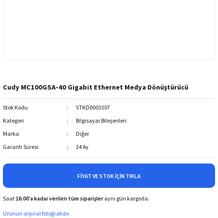
Cudy MC100GSA-40 Gigabit Ethernet Medya Dönüştürücü
Stok Kodu
STKD0003307
Kategori
Bilgisayar Bileşenleri
Marka
Diğer
Garanti Süresi
24 Ay
FIYAT VE STOK İÇIN TIKLA
Saat
16:00'a kadar verilen tüm siparişler
aynı gün kargoda.
Ürünün orijinal fotoğrafıdır.