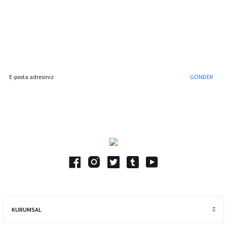
Gönder
%40'a Varan İndirim Fırsatı
Hemen Kayıt Olun
İndirim Fırsatını Kaçırmayın !
GÖNDER
Blog Yazılarımız
KURUMSAL