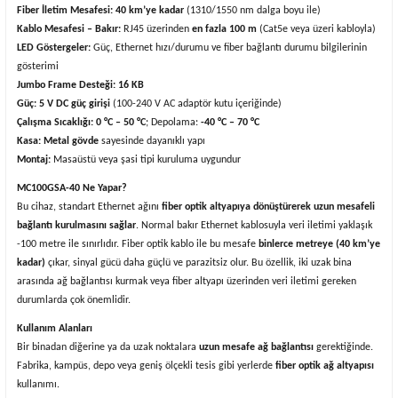
Fiber İletim Mesafesi:
40 km’ye kadar
(1310/1550 nm dalga boyu ile)
Kablo Mesafesi – Bakır:
RJ45 üzerinden
en fazla 100 m
(Cat5e veya üzeri kabloyla)
LED Göstergeler:
Güç, Ethernet hızı/durumu ve fiber bağlantı durumu bilgilerinin
gösterimi
Jumbo Frame Desteği:
16 KB
Güç:
5 V DC güç girişi
(100-240 V AC adaptör kutu içeriğinde)
Çalışma Sıcaklığı:
0 °C – 50 °C
; Depolama:
-40 °C – 70 °C
Kasa:
Metal gövde
sayesinde dayanıklı yapı
Montaj:
Masaüstü veya şasi tipi kuruluma uygundur
MC100GSA-40 Ne Yapar?
Bu cihaz, standart Ethernet ağını
fiber optik altyapıya dönüştürerek uzun mesafeli
bağlantı kurulmasını sağlar
. Normal bakır Ethernet kablosuyla veri iletimi yaklaşık
-100 metre ile sınırlıdır. Fiber optik kablo ile bu mesafe
binlerce metreye (40 km’ye
kadar)
çıkar, sinyal gücü daha güçlü ve parazitsiz olur. Bu özellik, iki uzak bina
arasında ağ bağlantısı kurmak veya fiber altyapı üzerinden veri iletimi gereken
durumlarda çok önemlidir.
Kullanım Alanları
Bir binadan diğerine ya da uzak noktalara
uzun mesafe ağ bağlantısı
gerektiğinde.
Fabrika, kampüs, depo veya geniş ölçekli tesis gibi yerlerde
fiber optik ağ altyapısı
kullanımı.