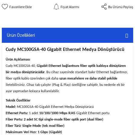
Fiyat Alarmı
Bu Ürünü Paylaş
Ürün Özellikleri
Cudy MC100GSA-40 Gigabit Ethernet Medya Dönüştürücü
Ürün Açıklaması
Cudy MC100GSA-40,
Gigabit Ethernet bağlantısını fiber optik kabloya dönüştüren
bir medya dönüştürücüdür
. Bu cihaz sayesinde standart bakır Ethernet bağlantınızı,
fiber optik kablo üzerinden çok daha
uzun mesafelere ve daha stabil şekilde
iletebilirsiniz. Cihaz tak-çalıştır (Plug & Play) özelliğine sahiptir, bu nedenle ek bir
ayar yapmadan kolayca kullanılabilir.
Teknik Özellikler
Model:
MC100GSA-40 Gigabit Ethernet Medya Dönüştürücü
Ethernet Portu:
1 adet
10/100/1000 Mbps RJ45
Gigabit Ethernet portu
Fiber Portu:
2 adet SC tipi single-mode fiber optik port (dual fiber)
Fiber Türü:
Single-Mode (tek mod fiber)
Maksimum Veri Hızı:
1 Gbps (Gigabit)