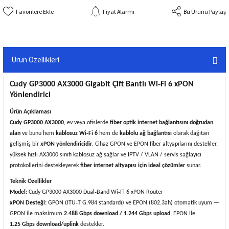
Fiyat Alarmı
Bu Ürünü Paylaş
Ürün Özellikleri
Cudy GP3000 AX3000 Gigabit Çift Bantlı Wi‑Fi 6 xPON
Yönlendirici
Ürün Açıklaması
Cudy
GP3000 AX3000
, ev veya ofislerde
fiber optik internet bağlantısını doğrudan
alan
ve bunu hem
kablosuz Wi‑Fi 6
hem de
kablolu ağ bağlantısı
olarak dağıtan
gelişmiş bir
xPON yönlendiricidir
. Cihaz GPON ve EPON fiber altyapılarını destekler,
yüksek hızlı AX3000 sınıfı kablosuz ağ sağlar ve IPTV / VLAN / servis sağlayıcı
protokollerini destekleyerek
fiber internet altyapısı için ideal çözümler
sunar.
Teknik Özellikler
Model:
Cudy GP3000 AX3000 Dual‑Band Wi‑Fi 6 xPON Router
xPON Desteği:
GPON (ITU‑T G.984 standardı) ve EPON (802.3ah) otomatik uyum —
GPON ile maksimum
2.488 Gbps download / 1.244 Gbps upload
, EPON ile
1.25 Gbps download/uplink
destekler.