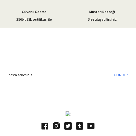
Güvenli Ödeme
Müşteri Desteği
256bit SSL sertifikası ile
Bize ulaşabilirsiniz
Gönder
%40'a Varan İndirim Fırsatı
Hemen Kayıt Olun
İndirim Fırsatını Kaçırmayın !
GÖNDER
Blog Yazılarımız