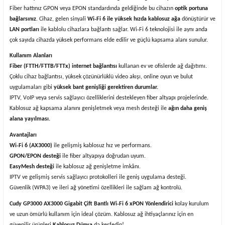
Fiber hattınız GPON veya EPON standardında geldiğinde bu cihazın
optik portuna
bağlarsınız
. Cihaz, gelen sinyali
Wi‑Fi 6 ile yüksek hızda kablosuz ağa
dönüştürür ve
LAN portları
ile kablolu cihazlara bağlantı sağlar. Wi‑Fi 6 teknolojisi ile aynı anda
çok sayıda cihazda yüksek performans elde edilir ve güçlü kapsama alanı sunulur.
Kullanım Alanları
Fiber (FTTH/FTTB/FTTx) internet bağlantısı
kullanan ev ve ofislerde ağ dağıtımı.
Çoklu cihaz bağlantısı, yüksek çözünürlüklü video akışı, online oyun ve bulut
uygulamaları gibi
yüksek bant genişliği gerektiren durumlar.
IPTV, VoIP veya servis sağlayıcı özelliklerini destekleyen fiber altyapı projelerinde.
Kablosuz ağ kapsama alanını genişletmek veya mesh desteği ile
ağın daha geniş
alana yayılması.
Avantajları
Wi‑Fi 6 (AX3000)
ile gelişmiş kablosuz hız ve performans.
GPON/EPON desteği
ile fiber altyapıya doğrudan uyum.
EasyMesh desteği
ile kablosuz ağ genişletme imkânı.
IPTV ve gelişmiş servis sağlayıcı protokolleri ile geniş uygulama desteği.
Güvenlik (WPA3) ve ileri ağ yönetimi özellikleri ile sağlam ağ kontrolü.
Cudy GP3000 AX3000 Gigabit Çift Bantlı Wi‑Fi 6 xPON Yönlendirici
kolay kurulum
ve uzun ömürlü kullanım için ideal çözüm. Kablosuz ağ ihtiyaçlarınız için en
güvenilir ürünleri
Kablosuz Dünya
da keşfedin!