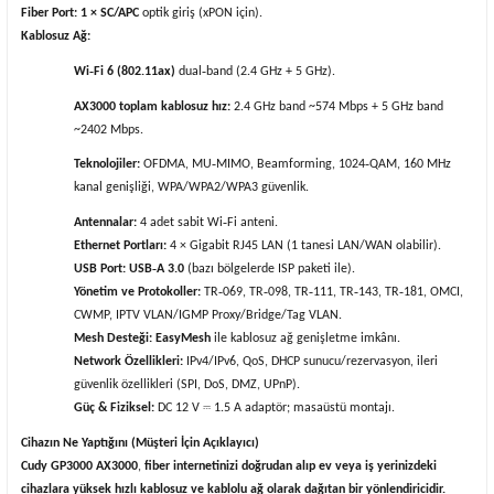
Fiber Port:
1 × SC/APC
optik giriş (xPON için).
Kablosuz Ağ:
Wi‑Fi 6 (802.11ax)
dual‑band (2.4 GHz + 5 GHz).
AX3000 toplam kablosuz hız:
2.4 GHz band ~574 Mbps + 5 GHz band
~2402 Mbps.
Teknolojiler:
OFDMA, MU‑MIMO, Beamforming, 1024‑QAM, 160 MHz
kanal genişliği, WPA/WPA2/WPA3 güvenlik.
Antennalar:
4 adet sabit Wi‑Fi anteni.
Ethernet Portları:
4 × Gigabit RJ45 LAN (1 tanesi LAN/WAN olabilir).
USB Port:
USB‑A 3.0
(bazı bölgelerde ISP paketi ile).
Yönetim ve Protokoller:
TR‑069, TR‑098, TR‑111, TR‑143, TR‑181, OMCI,
CWMP, IPTV VLAN/IGMP Proxy/Bridge/Tag VLAN.
Mesh Desteği:
EasyMesh
ile kablosuz ağ genişletme imkânı.
Network Özellikleri:
IPv4/IPv6, QoS, DHCP sunucu/rezervasyon, ileri
güvenlik özellikleri (SPI, DoS, DMZ, UPnP).
⎓
Güç & Fiziksel:
DC 12 V
1.5
A adapt
ö
r; masa
ü
st
ü
montaj
ı
.
Cihazın Ne Yaptığını (Müşteri İçin Açıklayıcı)
Cudy GP3000 AX3000
,
fiber internetinizi doğrudan alıp ev veya iş yerinizdeki
cihazlara yüksek hızlı kablosuz ve kablolu ağ olarak dağıtan bir yönlendiricidir.