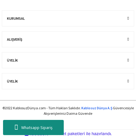
KURUMSAL
ALIŞVERIŞ
ÜYELİK
ÜYELİK
©2022 KablosuzDünya.com - Tüm Hakları Saklıdır.
Kablosuz Dünya A.Ş
Güvencesiyle
Alışverişleriniz Daima Güvende
Whatsapp Sipariş
ideasoft
ile
e-