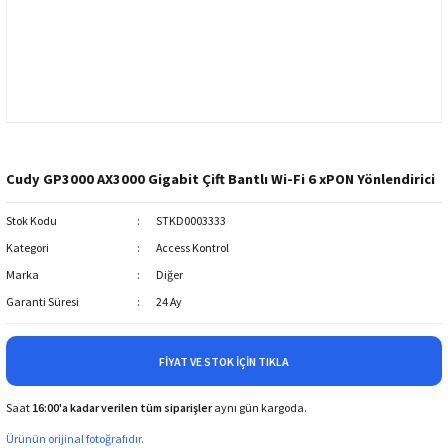
Cudy GP3000 AX3000 Gigabit Çift Bantlı Wi-Fi 6 xPON Yönlendirici
Stok Kodu
STKD0003333
Kategori
Access Kontrol
Marka
Diğer
Garanti Süresi
24 Ay
FIYAT VE STOK İÇIN TIKLA
Saat
16:00'a kadar verilen tüm siparişler
aynı gün kargoda.
Ürünün orijinal fotoğrafıdır.