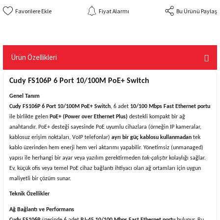
Fiyat Alarmı
Bu Ürünü Paylaş
Ürün Özellikleri
Cudy FS106P 6 Port 10/100M PoE+ Switch
Genel Tanım
Cudy FS106P 6 Port 10/100M PoE+ Switch
, 6 adet
10/100 Mbps Fast Ethernet portu
ile birlikte gelen
PoE+ (Power over Ethernet Plus)
destekli kompakt bir ağ
anahtarıdır. PoE+ desteği sayesinde PoE uyumlu cihazlara (örneğin IP kameralar,
kablosuz erişim noktaları, VoIP telefonlar)
ayrı bir güç kablosu kullanmadan
tek
kablo üzerinden hem enerji hem veri aktarımı yapabilir. Yönetimsiz (unmanaged)
yapısı ile herhangi bir ayar veya yazılım gerektirmeden
tak-çalıştır
kolaylığı sağlar.
Ev, küçük ofis veya temel PoE cihaz bağlantı ihtiyacı olan ağ ortamları için uygun
maliyetli bir çözüm sunar.
Teknik Özellikler
Ağ Bağlantı ve Performans
Cudy FS106P
üzerinde 6 adet
RJ-45 10/100 Mbps Fast Ethernet portu
bulunur. Bu