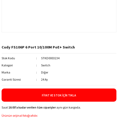
Cudy FS106P 6 Port 10/100M PoE+ Switch
Stok Kodu
STKD0003234
Kategori
Switch
Marka
Diğer
Garanti Süresi
24 Ay
FIYAT VE STOK İÇIN TIKLA
Saat
16:00'a kadar verilen tüm siparişler
aynı gün kargoda.
Ürünün orijinal fotoğrafıdır.