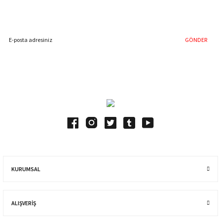
İndirim Fırsatını Kaçırmayın !
GÖNDER
Blog Yazılarımız
KURUMSAL
ALIŞVERIŞ