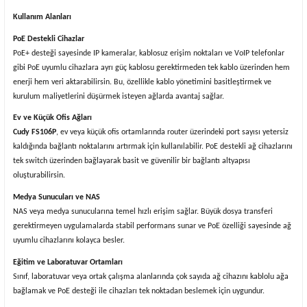
Kullanım Alanları
PoE Destekli Cihazlar
PoE+ desteği sayesinde IP kameralar, kablosuz erişim noktaları ve VoIP telefonlar
gibi PoE uyumlu cihazlara ayrı güç kablosu gerektirmeden tek kablo üzerinden hem
enerji hem veri aktarabilirsin. Bu, özellikle kablo yönetimini basitleştirmek ve
kurulum maliyetlerini düşürmek isteyen ağlarda avantaj sağlar.
Ev ve Küçük Ofis Ağları
Cudy FS106P
, ev veya küçük ofis ortamlarında router üzerindeki port sayısı yetersiz
kaldığında bağlantı noktalarını artırmak için kullanılabilir. PoE destekli ağ cihazlarını
tek switch üzerinden bağlayarak basit ve güvenilir bir bağlantı altyapısı
oluşturabilirsin.
Medya Sunucuları ve NAS
NAS veya medya sunucularına temel hızlı erişim sağlar. Büyük dosya transferi
gerektirmeyen uygulamalarda stabil performans sunar ve PoE özelliği sayesinde ağ
uyumlu cihazlarını kolayca besler.
Eğitim ve Laboratuvar Ortamları
Sınıf, laboratuvar veya ortak çalışma alanlarında çok sayıda ağ cihazını kablolu ağa
bağlamak ve PoE desteği ile cihazları tek noktadan beslemek için uygundur.