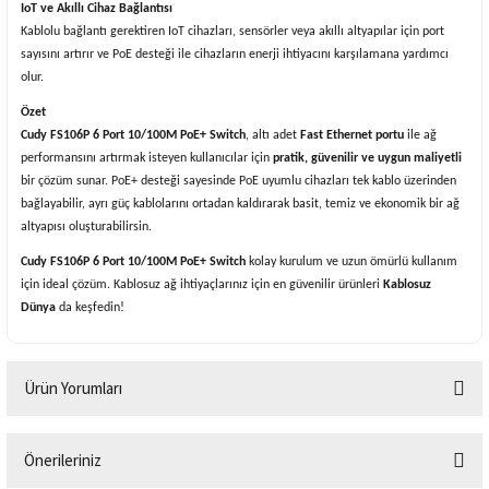
IoT ve Akıllı Cihaz Bağlantısı
Kablolu bağlantı gerektiren IoT cihazları, sensörler veya akıllı altyapılar için port
sayısını artırır ve PoE desteği ile cihazların enerji ihtiyacını karşılamana yardımcı
olur.
Özet
Cudy FS106P 6 Port 10/100M PoE+ Switch
, altı adet
Fast Ethernet portu
ile ağ
performansını artırmak isteyen kullanıcılar için
pratik, güvenilir ve uygun maliyetli
bir çözüm sunar. PoE+ desteği sayesinde PoE uyumlu cihazları tek kablo üzerinden
bağlayabilir, ayrı güç kablolarını ortadan kaldırarak basit, temiz ve ekonomik bir ağ
altyapısı oluşturabilirsin.
Cudy FS106P 6 Port 10/100M PoE+ Switch
kolay kurulum ve uzun ömürlü kullanım
için ideal çözüm. Kablosuz ağ ihtiyaçlarınız için en güvenilir ürünleri
Kablosuz
Dünya
da keşfedin!
Ürün Yorumları
Önerileriniz
Bu ürüne ilk yorumu siz yapın!