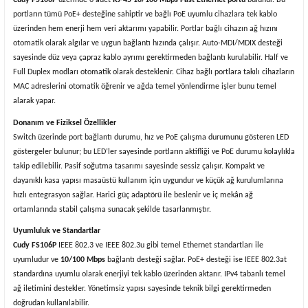
portların tümü PoE+ desteğine sahiptir ve bağlı PoE uyumlu cihazlara tek kablo
üzerinden hem enerji hem veri aktarımı yapabilir. Portlar bağlı cihazın ağ hızını
otomatik olarak algılar ve uygun bağlantı hızında çalışır. Auto-MDI/MDIX desteği
sayesinde düz veya çapraz kablo ayrımı gerektirmeden bağlantı kurulabilir. Half ve
Full Duplex modları otomatik olarak desteklenir. Cihaz bağlı portlara takılı cihazların
MAC adreslerini otomatik öğrenir ve ağda temel yönlendirme işler bunu temel
alarak yapar.
Donanım ve Fiziksel Özellikler
Switch üzerinde port bağlantı durumu, hız ve PoE çalışma durumunu gösteren LED
göstergeler bulunur; bu LED’ler sayesinde portların aktifliği ve PoE durumu kolaylıkla
takip edilebilir. Pasif soğutma tasarımı sayesinde sessiz çalışır. Kompakt ve
dayanıklı kasa yapısı masaüstü kullanım için uygundur ve küçük ağ kurulumlarına
hızlı entegrasyon sağlar. Harici güç adaptörü ile beslenir ve iç mekân ağ
ortamlarında stabil çalışma sunacak şekilde tasarlanmıştır.
Uyumluluk ve Standartlar
Cudy FS106P
IEEE 802.3 ve IEEE 802.3u gibi temel Ethernet standartları ile
uyumludur ve
10/100 Mbps
bağlantı desteği sağlar. PoE+ desteği ise IEEE 802.3at
standardına uyumlu olarak enerjiyi tek kablo üzerinden aktarır. IPv4 tabanlı temel
ağ iletimini destekler. Yönetimsiz yapısı sayesinde teknik bilgi gerektirmeden
doğrudan kullanılabilir.