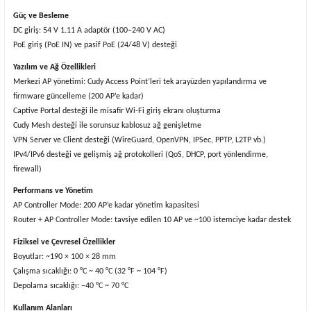
Güç ve Besleme
DC giriş: 54 V 1.11 A adaptör (100–240 V AC)
PoE giriş (PoE IN) ve pasif PoE (24/48 V) desteği
Yazılım ve Ağ Özellikleri
Merkezi AP yönetimi: Cudy Access Point’leri tek arayüzden yapılandırma ve
firmware güncelleme (200 AP’e kadar)
Captive Portal desteği ile misafir Wi-Fi giriş ekranı oluşturma
Cudy Mesh desteği ile sorunsuz kablosuz ağ genişletme
VPN Server ve Client desteği (WireGuard, OpenVPN, IPSec, PPTP, L2TP vb.)
IPv4/IPv6 desteği ve gelişmiş ağ protokolleri (QoS, DHCP, port yönlendirme,
firewall)
Performans ve Yönetim
AP Controller Mode: 200 AP’e kadar yönetim kapasitesi
Router + AP Controller Mode: tavsiye edilen 10 AP ve ~100 istemciye kadar destek
Fiziksel ve Çevresel Özellikler
Boyutlar: ~190 × 100 × 28 mm
Çalışma sıcaklığı: 0 °C ~ 40 °C (32 °F ~ 104 °F)
Depolama sıcaklığı: −40 °C ~ 70 °C
Kullanım Alanları