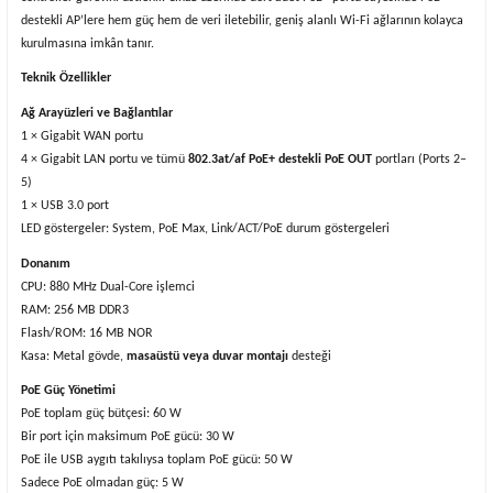
destekli AP’lere hem güç hem de veri iletebilir, geniş alanlı Wi-Fi ağlarının kolayca
kurulmasına imkân tanır.
Teknik Özellikler
Ağ Arayüzleri ve Bağlantılar
1 × Gigabit WAN portu
4 × Gigabit LAN portu ve tümü
802.3at/af PoE+ destekli PoE OUT
portları (Ports 2–
5)
1 × USB 3.0 port
LED göstergeler: System, PoE Max, Link/ACT/PoE durum göstergeleri
Donanım
CPU: 880 MHz Dual-Core işlemci
RAM: 256 MB DDR3
Flash/ROM: 16 MB NOR
Kasa: Metal gövde,
masaüstü veya duvar montajı
desteği
PoE Güç Yönetimi
PoE toplam güç bütçesi: 60 W
Bir port için maksimum PoE gücü: 30 W
PoE ile USB aygıtı takılıysa toplam PoE gücü: 50 W
Sadece PoE olmadan güç: 5 W