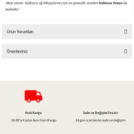
ideal çözüm. Kablosuz ağ ihtiyaçlarınız için en güvenilir ürünleri
Kablosuz Dünya
da
keşfedin!
Ürün Yorumları
Önerileriniz
Bu ürüne ilk yorumu siz yapın!
Bu ürünün fiyat bilgisi, resim, ürün açıklamalarında ve diğer konularda
yetersiz gördüğünüz noktaları öneri formunu kullanarak tarafımıza
Yorum Yaz
iletebilirsiniz.
Görüş ve önerileriniz için teşekkür ederiz.
Ürün resmi kalitesiz, bozuk veya görüntülenemiyor.
Ürün açıklamasında eksik bilgiler bulunuyor.
Hızlı Kargo
İade ve Değişim Fırsatı
Ürün bilgilerinde hatalar bulunuyor.
16.00'a Kadar Aynı Gün Kargo
14 gün içerisinde iade ve değişim
Ürün fiyatı diğer sitelerden daha pahalı.
Bu ürüne benzer farklı alternatifler olmalı.