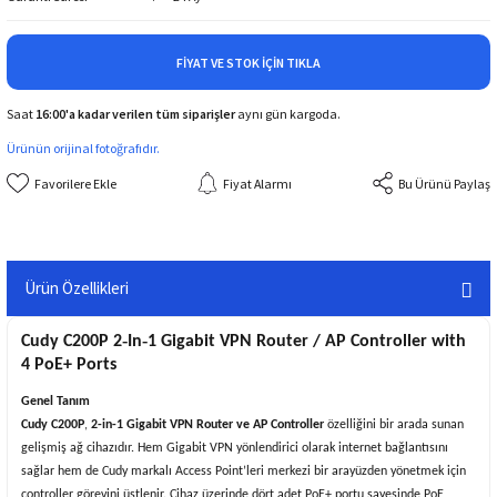
FIYAT VE STOK İÇIN TIKLA
Saat
16:00'a kadar verilen tüm siparişler
aynı gün kargoda.
Ürünün orijinal fotoğrafıdır.
Fiyat Alarmı
Bu Ürünü Paylaş
Ürün Özellikleri
Cudy C200P 2‑In‑1 Gigabit VPN Router / AP Controller with
4 PoE+ Ports
Genel Tanım
Cudy C200P
,
2-in-1 Gigabit VPN Router ve AP Controller
özelliğini bir arada sunan
gelişmiş ağ cihazıdır. Hem Gigabit VPN yönlendirici olarak internet bağlantısını
sağlar hem de Cudy markalı Access Point’leri merkezi bir arayüzden yönetmek için
controller görevini üstlenir. Cihaz üzerinde dört adet PoE+ portu sayesinde PoE