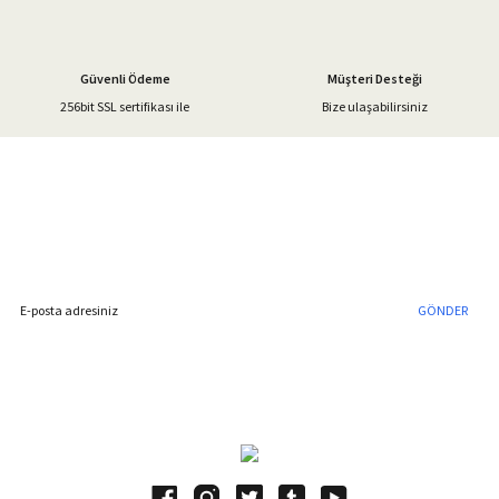
Güvenli Ödeme
Müşteri Desteği
256bit SSL sertifikası ile
Bize ulaşabilirsiniz
Gönder
%40'a Varan İndirim Fırsatı
Hemen Kayıt Olun
İndirim Fırsatını Kaçırmayın !
GÖNDER
Blog Yazılarımız