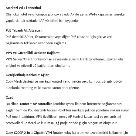
Merkezi Wi-Fi Yönetimi
Ofis, okul, otel veya kampüs gibi çok sayıda AP ile geniş Wi-Fi kapsaması gereken
yapılarda tek noktadan AP yönetimi için uygundur.
PoE Tabanlı Ağ Altyapısı
PoE destekli AP’ler, IP kameralar veya diğer PoE cihazları için güç ve veri
bağlantısını tek kablo üzerinden sağlama.
VPN ve Güvenlikli Uzaktan Bağlantı
VPN Server/Client fonksiyonları sayesinde güvenli trafik tünelleme, uzaktan ofis
erişimi ve güvenli ağ bağlantıları oluşturma.
Genişletilmiş Kablosuz Ağlar
Cudy Mesh desteği ve merkezi kontrol ile iç mekân veya kampüs ağı gibi büyük
alanlarda roaming ve kapsama sorunlarını çözme.
Özet
Bu cihaz,
router + AP controller
kombinasyonu ile hem internete bağlanmanızı
sağlar hem de PoE destekli Access Point’leri merkezi şekilde yönetme imkânı sunar.
PoE enerji dağıtımı, VPN özellikleri, geniş AP kontrol kapasitesi ve gelişmiş ağ
protokolleri ile ticari ve kurumsal ağ projelerinde güçlü bir çözüm oluşturur.
Cudy C200P 2‑In‑1 Gigabit VPN Router
kolay kurulum ve uzun ömürlü kullanım için