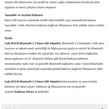
isteyen ofis kullanıcıları için pratik bir çözüm sağlar. Kablolardan kurtularak daha
organize ve temiz çalışma ortamı oluşturur.
Taşınabilir ve Seyahat Kullanımı
Nano USB tasarım sayesinde sürekli takılı kalabilir veya seyahatlerde kolayca
taşınabilir. Farklı cihazlarla kablosuz bağlantı ihtiyaçlarını hızlı şekilde çözme imkânı
sunar.
Özetle
Cudy BU530 Bluetooth 5.3 Nano USB Adaptörü
, Bluetooth 5.3 teknolojisi, USB nano
tasarımı ve yüksek enerji verimliliği ile bilgisayarınızı güçlü ve verimli bir Bluetooth
hub’ına dönüştüren modern bir çözümdür. Ses aktarımı, çevre birimi bağlantısı,
dosya paylaşımı ve IoT cihazlarla iletişim gibi birçok kablosuz kullanım
senaryosunda stabil, hızlı ve güvenilir Bluetooth bağlantısı sunar. Güncel Bluetooth
standardı ve geniş uyumluluk sayesinde günlük kablosuz bağlantı ihtiyaçlarını etkin
şekilde karşılar.
Cudy BU530 Bluetooth 5.3 Nano USB Adaptörü
kolay kurulum ve uzun ömürlü
kullanım için ideal çözüm. Kablosuz ağ ihtiyaçlarınız için en güvenilir
ürünleri
Kablosuz Dünya
da keşfedin!