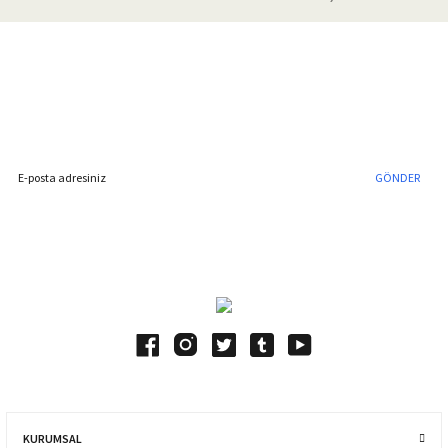
Gönder
%40'a Varan İndirim Fırsatı
Hemen Kayıt Olun
İndirim Fırsatını Kaçırmayın !
GÖNDER
Blog Yazılarımız
KURUMSAL