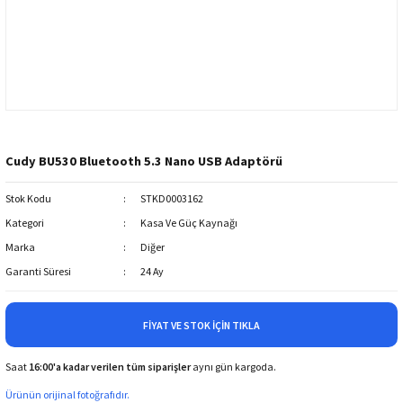
Cudy BU530 Bluetooth 5.3 Nano USB Adaptörü
Stok Kodu
STKD0003162
Kategori
Kasa Ve Güç Kaynağı
Marka
Diğer
Garanti Süresi
24 Ay
FIYAT VE STOK İÇIN TIKLA
Saat
16:00'a kadar verilen tüm siparişler
aynı gün kargoda.
Ürünün orijinal fotoğrafıdır.