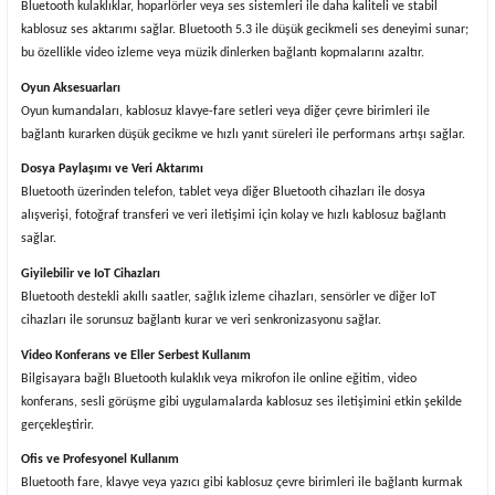
Bluetooth kulaklıklar, hoparlörler veya ses sistemleri ile daha kaliteli ve stabil
kablosuz ses aktarımı sağlar. Bluetooth 5.3 ile düşük gecikmeli ses deneyimi sunar;
bu özellikle video izleme veya müzik dinlerken bağlantı kopmalarını azaltır.
Oyun Aksesuarları
Oyun kumandaları, kablosuz klavye-fare setleri veya diğer çevre birimleri ile
bağlantı kurarken düşük gecikme ve hızlı yanıt süreleri ile performans artışı sağlar.
Dosya Paylaşımı ve Veri Aktarımı
Bluetooth üzerinden telefon, tablet veya diğer Bluetooth cihazları ile dosya
alışverişi, fotoğraf transferi ve veri iletişimi için kolay ve hızlı kablosuz bağlantı
sağlar.
Giyilebilir ve IoT Cihazları
Bluetooth destekli akıllı saatler, sağlık izleme cihazları, sensörler ve diğer IoT
cihazları ile sorunsuz bağlantı kurar ve veri senkronizasyonu sağlar.
Video Konferans ve Eller Serbest Kullanım
Bilgisayara bağlı Bluetooth kulaklık veya mikrofon ile online eğitim, video
konferans, sesli görüşme gibi uygulamalarda kablosuz ses iletişimini etkin şekilde
gerçekleştirir.
Ofis ve Profesyonel Kullanım
Bluetooth fare, klavye veya yazıcı gibi kablosuz çevre birimleri ile bağlantı kurmak