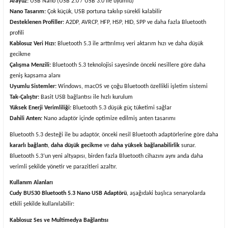
Arayüz:
USB Nano (USB 2.0 / USB 3.0 ile uyumlu)
Nano Tasarım:
Çok küçük, USB portuna takılıp sürekli kalabilir
Desteklenen Profiller:
A2DP, AVRCP, HFP, HSP, HID, SPP ve daha fazla Bluetooth
profili
Kablosuz Veri Hızı:
Bluetooth 5.3 ile arttırılmış veri aktarım hızı ve daha düşük
gecikme
Çalışma Menzili:
Bluetooth 5.3 teknolojisi sayesinde önceki nesillere göre daha
geniş kapsama alanı
Uyumlu Sistemler:
Windows, macOS ve çoğu Bluetooth özellikli işletim sistemi
Tak-Çalıştır:
Basit USB bağlantısı ile hızlı kurulum
Yüksek Enerji Verimliliği:
Bluetooth 5.3 düşük güç tüketimi sağlar
Dahili Anten:
Nano adaptör içinde optimize edilmiş anten tasarımı
Bluetooth 5.3 desteği ile bu adaptör, önceki nesil Bluetooth adaptörlerine göre daha
kararlı bağlantı
,
daha düşük gecikme
ve
daha yüksek bağlanabilirlik
sunar.
Bluetooth 5.3’un yeni altyapısı, birden fazla Bluetooth cihazını aynı anda daha
verimli şekilde yönetir ve parazitleri azaltır.
Kullanım Alanları
Cudy BU530 Bluetooth 5.3 Nano USB Adaptörü
, aşağıdaki başlıca senaryolarda
etkili şekilde kullanılabilir:
Kablosuz Ses ve Multimedya Bağlantısı