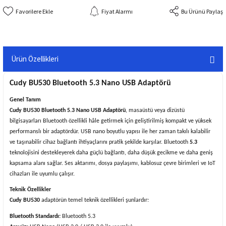
Fiyat Alarmı
Bu Ürünü Paylaş
Ürün Özellikleri
Cudy BU530 Bluetooth 5.3 Nano USB Adaptörü
Genel Tanım
Cudy
BU530 Bluetooth 5.3 Nano USB Adaptörü
, masaüstü veya dizüstü
bilgisayarları Bluetooth özellikli hâle getirmek için geliştirilmiş kompakt ve yüksek
performanslı bir adaptördür. USB nano boyutlu yapısı ile her zaman takılı kalabilir
ve taşınabilir cihaz bağlantı ihtiyaçlarını pratik şekilde karşılar. Bluetooth
5.3
teknolojisini destekleyerek daha güçlü bağlantı, daha düşük gecikme ve daha geniş
kapsama alanı sağlar. Ses aktarımı, dosya paylaşımı, kablosuz çevre birimleri ve IoT
cihazları ile uyumlu çalışır.
Teknik Özellikler
Cudy BU530
adaptörün temel teknik özellikleri şunlardır:
Bluetooth Standardı:
Bluetooth 5.3