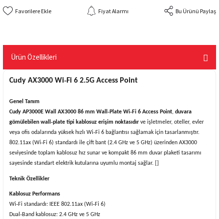
Fiyat Alarmı
Bu Ürünü Paylaş
Ürün Özellikleri
Cudy AX3000 Wi‑Fi 6 2.5G Access Point
Genel Tanım
Cudy AP3000E Wall AX3000 86 mm Wall‑Plate Wi‑Fi 6 Access Point
,
duvara
gömülebilen wall‑plate tipi kablosuz erişim noktasıdır
ve işletmeler, oteller, evler
veya ofis odalarında yüksek hızlı Wi‑Fi 6 bağlantısı sağlamak için tasarlanmıştır.
802.11ax (Wi‑Fi 6) standardı ile çift bant (2.4 GHz ve 5 GHz) üzerinden AX3000
seviyesinde toplam kablosuz hız sunar ve kompakt 86 mm duvar plaketi tasarımı
sayesinde standart elektrik kutularına uyumlu montaj sağlar. []
Teknik Özellikler
Kablosuz Performans
Wi‑Fi standardı: IEEE 802.11ax (Wi‑Fi 6)
Dual‑Band kablosuz: 2.4 GHz ve 5 GHz