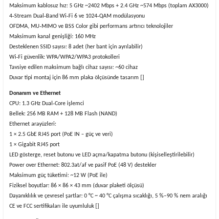
Maksimum kablosuz hız: 5 GHz ~2402 Mbps + 2.4 GHz ~574 Mbps (toplam AX3000)
4‑Stream Dual‑Band Wi‑Fi 6 ve 1024‑QAM modülasyonu
OFDMA, MU‑MIMO ve BSS Color gibi performans artırıcı teknolojiler
Maksimum kanal genişliği: 160 MHz
Desteklenen SSID sayısı: 8 adet (her bant için ayrılabilir)
Wi‑Fi güvenlik: WPA/WPA2/WPA3 protokolleri
Tavsiye edilen maksimum bağlı cihaz sayısı: ~60 cihaz
Duvar tipi montaj için 86 mm plaka ölçüsünde tasarım []
Donanım ve Ethernet
CPU: 1.3 GHz Dual‑Core işlemci
Bellek: 256 MB RAM + 128 MB Flash (NAND)
Ethernet arayüzleri:
1 × 2.5 GbE RJ45 port (PoE IN – güç ve veri)
1 × Gigabit RJ45 port
LED gösterge, reset butonu ve LED açma/kapatma butonu (kişiselleştirilebilir)
Power over Ethernet: 802.3at/af ve pasif PoE (48 V) destekler
Maksimum güç tüketimi: ~12 W (PoE ile)
Fiziksel boyutlar: 86 × 86 × 43 mm (duvar plaketi ölçüsü)
Dayanıklılık ve çevresel şartlar: 0 °C ~ 40 °C çalışma sıcaklığı, 5 %–90 % nem aralığı
CE ve FCC sertifikaları ile uyumluluk []