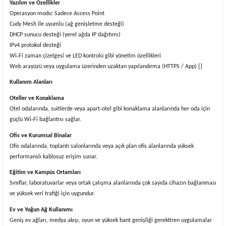
Yazılım ve Özellikler
Operasyon modu: Sadece Access Point
Cudy Mesh ile uyumlu (ağ genişletme desteği)
DHCP sunucu desteği (yerel ağda IP dağıtımı)
IPv4 protokol desteği
Wi‑Fi zaman çizelgesi ve LED kontrolü gibi yönetim özellikleri
Web arayüzü veya uygulama üzerinden uzaktan yapılandırma (HTTPS / App) []
Kullanım Alanları
Oteller ve Konaklama
Otel odalarında, suitlerde veya apart‑otel gibi konaklama alanlarında her oda için
güçlü Wi‑Fi bağlantısı sağlar.
Ofis ve Kurumsal Binalar
Ofis odalarında, toplantı salonlarında veya açık plan ofis alanlarında yüksek
performanslı kablosuz erişim sunar.
Eğitim ve Kampüs Ortamları
Sınıflar, laboratuvarlar veya ortak çalışma alanlarında çok sayıda cihazın bağlanması
ve yüksek veri trafiği için uygundur.
Ev ve Yoğun Ağ Kullanımı
Geniş ev ağları, medya akışı, oyun ve yüksek bant genişliği gerektiren uygulamalar