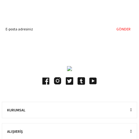
Hemen Kayıt Olun
İndirim Fırsatını Kaçırmayın !
GÖNDER
Blog Yazılarımız
KURUMSAL
ALIŞVERIŞ