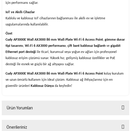
için performans sağlar.
IoT ve Akıllı Cihazlar
Kablolu ve kablosuz IoT cihazlarının bağlanması ile akıllı ev ve işletme
uygulamalarında kullanılabilir.
Özet
Cudy AP3000E Wall AX3000 86 mm Wall‑Plate Wi‑Fi 6 Access Point
,
gömme duvar
tipi tasarımı
,
Wi‑Fi 6 AX3000 performansı
,
çift bant kablosuz bağlantı
ve
gigabit
Ethernet port desteği
ile ticari, kurumsal veya yoğun ev ağları için profesyonel
kablosuz erişim çözümü sunar. Yüksek hız, gelişmiş kablosuz özellikler ve PoE
desteği ile esnek ve güçlü bir ağ altyapısı sağlar.
Cudy AP3000E Wall AX3000 86 mm Wall‑Plate Wi‑Fi 6 Access Point
kolay kurulum
ve uzun ömürlü kullanım için ideal çözüm. Kablosuz ağ ihtiyaçlarınız için en
güvenilir ürünleri
Kablosuz Dünya
da keşfedin!
Ürün Yorumları
Önerileriniz