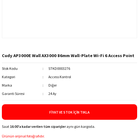
Cudy AP3000E Wall AX3000 86mm Wall-Plate Wi-Fi 6 Access Point
Stok Kodu
STKD0003276
Kategori
Access Kontrol
Marka
Diğer
Garanti Süresi
24 Ay
FIYAT VE STOK İÇIN TIKLA
Saat
16:00'a kadar verilen tüm siparişler
aynı gün kargoda.
Ürünün orijinal fotoğrafıdır.