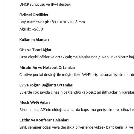
DHCP sunucusu ve IPv4 desteği
Fiziksel Özellikler
Boyutlar: Yaklaşık 183.3 × 109 × 38 mm
Ağırlık: ~265 g
Kullanım Alanları
Ofis ve Ticari Ağlar
Orta ölçekli ofisler ve ortak çalışma alanlarında güvenilir kablosuz bağ
Misafir Ağ ve Hotspot Ortamları
Captive portal desteği ile müşterilere Wi-Fi erişimi sunan işletmelerde 
Ev ve Yoğun Bağlantı Ortamları
Evlerde çok sayıda cihazın bağlandığı kablosuz ağ ihtiyaçlarını karşılar
Mesh Wi-Fi Ağları
Birden fazla AP’nin olduğu alanlarda kapsama genişletme ve cihazlar 
Eğitim ve Konferans Alanları
Sınıf, seminer odası veya derslik gibi yerlerde yüksek bant genişliği ve 