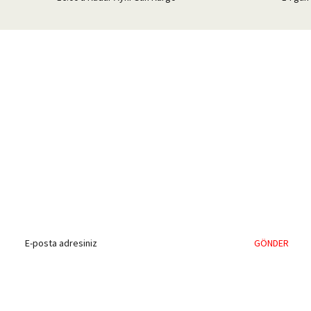
%40'a Varan İndirim Fırsatı
Hemen Kayıt Olun
İndirim Fırsatını Kaçırmayın !
GÖNDER