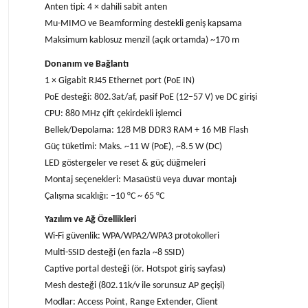
Anten tipi: 4 × dahili sabit anten
Mu-MIMO ve Beamforming destekli geniş kapsama
Maksimum kablosuz menzil (açık ortamda) ~170 m
Donanım ve Bağlantı
1 × Gigabit RJ45 Ethernet port (PoE IN)
PoE desteği: 802.3at/af, pasif PoE (12–57 V) ve DC girişi
CPU: 880 MHz çift çekirdekli işlemci
Bellek/Depolama: 128 MB DDR3 RAM + 16 MB Flash
Güç tüketimi: Maks. ~11 W (PoE), ~8.5 W (DC)
LED göstergeler ve reset & güç düğmeleri
Montaj seçenekleri: Masaüstü veya duvar montajı
Çalışma sıcaklığı: –10 °C ~ 65 °C
Yazılım ve Ağ Özellikleri
Wi-Fi güvenlik: WPA/WPA2/WPA3 protokolleri
Multi-SSID desteği (en fazla ~8 SSID)
Captive portal desteği (ör. Hotspot giriş sayfası)
Mesh desteği (802.11k/v ile sorunsuz AP geçişi)
Modlar: Access Point, Range Extender, Client