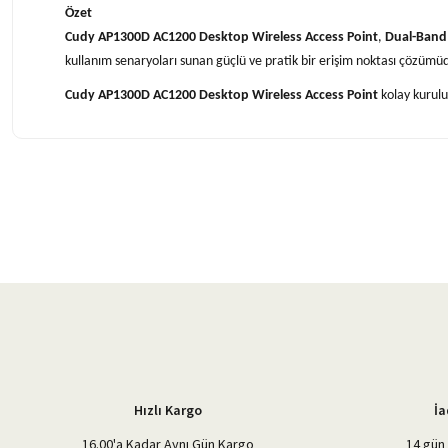
Özet
Cudy AP1300D AC1200 Desktop Wireless Access Point
,
Dual-Band 
kullanım senaryoları sunan güçlü ve pratik bir erişim noktası çözümü
Cudy AP1300D AC1200 Desktop Wireless Access Point
kolay kurulu
Bu ürünün fiyat bilgisi, resim, ürün açıklamalarında ve diğer konularda 
Görüş ve önerileriniz için teşekkür ederiz.
Ürün resmi kalitesiz, bozuk veya görüntülenemiyor.
Ürün açıklamasında eksik bilgiler bulunuyor.
Ürün bilgilerinde hatalar bulunuyor.
Ürün fiyatı diğer sitelerden daha pahalı.
Bu ürüne benzer farklı alternatifler olmalı.
Hızlı Kargo
İa
16.00'a Kadar Aynı Gün Kargo
14 gün 