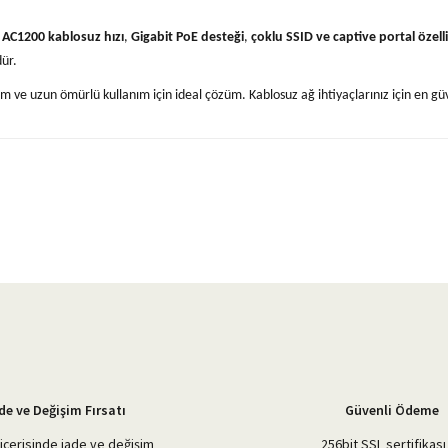
AC1200 kablosuz hızı
,
Gigabit PoE desteği
,
çoklu SSID ve captive portal özelli
dür.
m ve uzun ömürlü kullanım için ideal çözüm. Kablosuz ağ ihtiyaçlarınız için en güv
yetersiz gördüğünüz noktaları öneri formunu kullanarak tarafımıza iletebilirsiniz.
Bu ürüne ilk yorumu siz yapın!
Yorum Yaz
de ve Değişim Fırsatı
Güvenli Ödeme
içerisinde iade ve değişim
256bit SSL sertifikası 