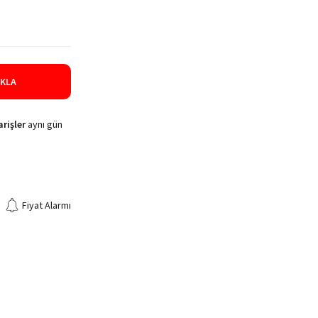
IKLA
rişler
aynı gün
Fiyat Alarmı