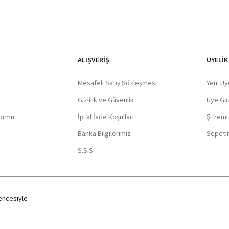
ALIŞVERIŞ
ÜYELİK
Mesafeli Satış Sözleşmesi
Yeni Üy
Gizlilik ve Güvenlik
Üye Giri
Formu
İptal İade Koşullari
Şifrem
Banka Bilgilerimiz
Sepeti
S.S.S
ncesiyle