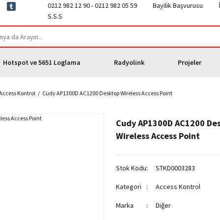
0212 982 12 90 - 0212 982 05 59
Bayilik Başvurusu
S.S.S
Hotspot ve 5651 Loglama
Radyolink
Projeler
Access Kontrol
Cudy AP1300D AC1200 Desktop Wireless Access Point
Cudy AP1300D AC1200 De
Wireless Access Point
Stok Kodu
STKD0003283
Kategori
Access Kontrol
Marka
Diğer