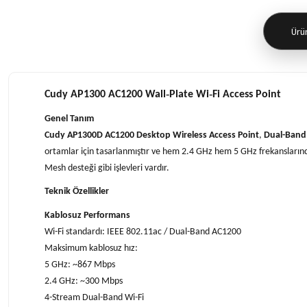
Ürün
Cudy AP1300 AC1200 Wall‑Plate Wi‑Fi Access Point
Genel Tanım
Cudy AP1300D AC1200 Desktop Wireless Access Point
,
Dual-Band 
ortamlar için tasarlanmıştır ve hem 2.4 GHz hem 5 GHz frekansları
Mesh desteği gibi işlevleri vardır.
Teknik Özellikler
Kablosuz Performans
Wi-Fi standardı: IEEE 802.11ac / Dual-Band AC1200
Maksimum kablosuz hız:
5 GHz: ~867 Mbps
2.4 GHz: ~300 Mbps
4-Stream Dual-Band Wi-Fi