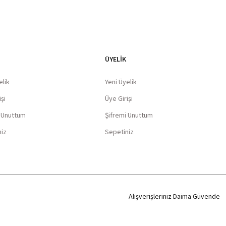
ÜYELİK
elik
Yeni Üyelik
şi
Üye Girişi
i Unuttum
Şifremi Unuttum
niz
Sepetiniz
Alışverişleriniz Daima Güvende