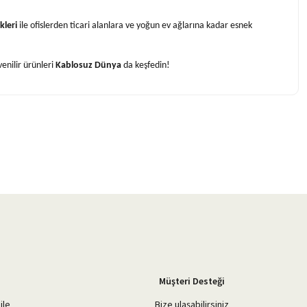
kleri
ile ofislerden ticari alanlara ve yoğun ev ağlarına kadar esnek
enilir ürünleri
Kablosuz Dünya
da keşfedin!
Müşteri Desteği
ile
Bize ulaşabilirsiniz