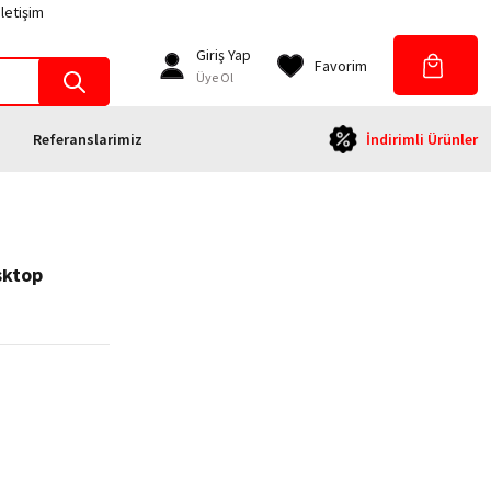
İletişim
Giriş Yap
Favorim
Üye Ol
Referanslarimiz
İndirimli Ürünler
sktop