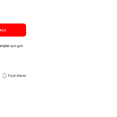
IKLA
rişler
aynı gün
Fiyat Alarmı