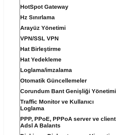
HotSpot Gateway
Hz Sınırlama
Arayüz Yönetimi
VPN/SSL VPN
Hat Birleştirme
Hat Yedekleme
Loglama/imzalama
Otomatik Güncellemeler
Corundum Bant Genişliği Yönetimi
Traffic Monitor ve Kullanıcı
Loglama
PPP, PPoE, PPPoA server ve client
Adsl A Balants