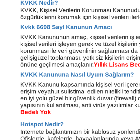
KVKK Nedir?
KVKK, Kişisel Verilerin Korunması Kanunudur. 
özgürlüklerini korumak için kişisel verileri ile
Kvkk 6698 Sayl Kanunun Amacı
KVKK Kanununun amaç, kişisel verilerin işlenm
kişisel verileri işleyen gerek ve tüzel kişile
korunması ile veri güvenlinin sağlanması da 
gelişigüzel toplanması, yetkisiz kişilerin eri
önüne geçilmesi amaçlanır.
Yıllık Lisans Be
KVKK Kanununa Nasıl Uyum Sağlarım?
KVKK Kanunu kapsamında kişisel veri içeren tam
erişim veyahut suiistimal edilen nitelikli tehdi
en iyi yolu güzel bir güvenlik duvar (firewall)
yapısının kullanılması, anti virüs yazılımlar 
Bedeli Yok
Hotspot Nedir?
İnternete bağlantımızın bir kablosuz yönlendiri
Ofislerde, kafelerde, havaalanlarında veya AV