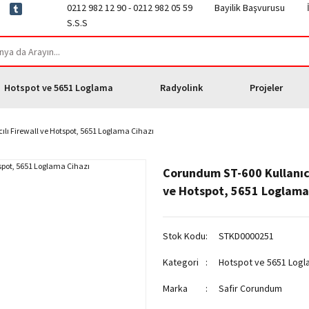
0212 982 12 90 - 0212 982 05 59
Bayilik Başvurusu
S.S.S
Hotspot ve 5651 Loglama
Radyolink
Projeler
lı Firewall ve Hotspot, 5651 Loglama Cihazı
Corundum ST-600 Kullanıcı
ve Hotspot, 5651 Loglama
Stok Kodu
STKD0000251
Kategori
Hotspot ve 5651 Log
Marka
Safir Corundum