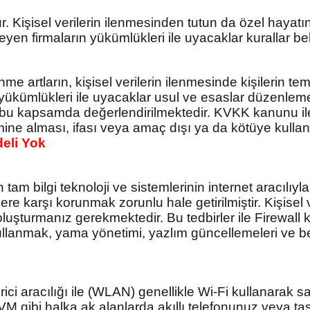
Kişisel verilerin ilenmesinden tutun da özel hayatın g
rleyen firmaların yükümlükleri ile uyacaklar kurallar bel
e artların, kişisel verilerin ilenmesinde kişilerin t
rin yükümlükleri ile uyacaklar usul ve esaslar düzenle
bu kapsamda değerlendirilmektedir. KVKK kanunu ile k
şimine alması, ifası veya amaç dışı ya da kötüye kullan
deli Yok
 bilgi teknoloji ve sistemlerinin internet aracılıyla
tlere karşı korunmak zorunlu hale getirilmiştir. Kişisel 
 oluşturmanız gerekmektedir. Bu tedbirler ile Firewall 
kullanmak, yama yönetimi, yazlım güncellemeleri ve be
ci aracılığı ile (WLAN) genellikle Wi-Fi kullanarak sağ
M gibi halka ak alanlarda akıllı telefonunuz veya taş