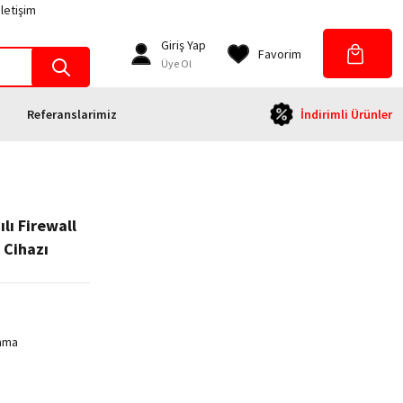
İletişim
Giriş Yap
Favorim
Üye Ol
Referanslarimiz
İndirimli Ürünler
lı Firewall
 Cihazı
lama