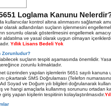
5651 Loglama Kanunu Nelerdir
a kullanıcılar kontrol altına alınmasını sağlamak am
ar olarak adlandırılan suçların işlenmesini engelleme
arın sorumlu olarak gösterilmesini engellemek amacıyl
bir aldatılma ve yasal olarak uygun olmayan içerikler
adır.
Yıllık Lisans Bedeli Yok
n Zorunludur?
abilecek suçların tespiti aşamasında önemlidir. Yas
ereğince zorunlu kılmaktadır.
net üzerinden yapılan işlemlerin 5651 sayılı kanuna uy
kranı çıkartarak SMS Doğrulaması (Telefon numarasın
 Soyad ve Doğum yılı bilgileri doğrulanarak kullanıla
mış ve hangi amaçlarla kullanmış sorununu ortadan k
riş yapan kişilerin tespitinin kolaylaştırılmasıdır.
Yı
mlar