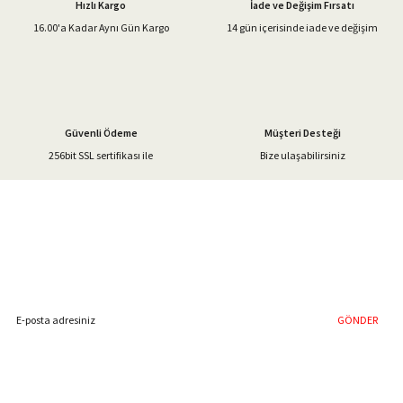
Hızlı Kargo
İade ve Değişim Fırsatı
Ürün bilgilerinde hatalar bulunuyor.
16.00'a Kadar Aynı Gün Kargo
14 gün içerisinde iade ve değişim
Ürün fiyatı diğer sitelerden daha pahalı.
Bu ürüne benzer farklı alternatifler olmalı.
Güvenli Ödeme
Müşteri Desteği
256bit SSL sertifikası ile
Bize ulaşabilirsiniz
Gönder
%40'a Varan İndirim Fırsatı
Hemen Kayıt Olun
İndirim Fırsatını Kaçırmayın !
GÖNDER
Blog Yazılarımız