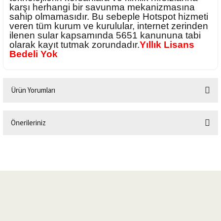
karşı herhangi bir savunma mekanizmasına
sahip olmamasıdır. Bu sebeple Hotspot hizmeti
veren tüm kurum ve kurulular, internet zerinden
ilenen sular kapsamında 5651 kanununa tabi
olarak kayıt tutmak zorundadır.
Yıllık Lisans
Bedeli Yok
Ürün Yorumları
Önerileriniz
Bu ürüne ilk yorumu siz yapın!
Bu ürünün fiyat bilgisi, resim, ürün açıklamalarında ve diğer konularda
yetersiz gördüğünüz noktaları öneri formunu kullanarak tarafımıza
Yorum Yaz
iletebilirsiniz.
Görüş ve önerileriniz için teşekkür ederiz.
Ürün resmi kalitesiz, bozuk veya görüntülenemiyor.
Ürün açıklamasında eksik bilgiler bulunuyor.