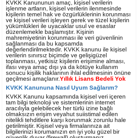
KVKK Kanununun amaç, kişisel verilerin
işlenme artların, kişisel verilerin ilenmesinde
kişilerin temel hak ve özgürlüklerinin korunması
ve kişisel verileri işleyen gerek ve tüzel kişilerin
yükümlükleri ile uyacaklar usul ve esaslar
düzenlemekle başlamıştır. Kişinin
mahremiyetinin korunması ile veri güvenlinin
sağlanması da bu kapsamda
değerlendirilmektedir. KVKK kanunu ile kişisel
verilerin sınırsız biçimde ve gelişigüzel
toplanması, yetkisiz kişilerin erişimine alması,
ifası veya amaç dışı ya da kötüye kullanım
sonucu kişilik haklarının ihlal edilmesinin önüne
geçilmesi amaçlanır.
Yıllık Lisans Bedeli Yok
KVKK Kanununa Nasıl Uyum Sağlarım?
KVKK Kanunu kapsamında kişisel veri içeren
tam bilgi teknoloji ve sistemlerinin internet
aracılıyla gelebilecek her türlü izine bağlı
olmaksızın erişim veyahut suiistimal edilen
nitelikli tehditlere karşı korunmak zorunlu hale
getirilmiştir. Kişisel veya firmalarınıza ait
bilgilerinizi korumanızın en iyi yolu güzel bir
güvenlik duvar (firewall) oluşturmanız