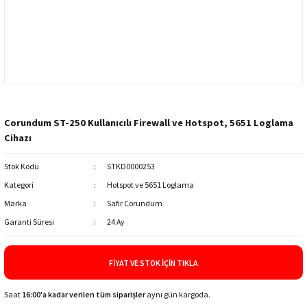
Corundum ST-250 Kullanıcılı Firewall ve Hotspot, 5651 Loglama
Cihazı
Stok Kodu
STKD0000253
Kategori
Hotspot ve 5651 Loglama
Marka
Safir Corundum
Garanti Süresi
24 Ay
FIYAT VE STOK İÇIN TIKLA
Saat
16:00'a kadar verilen tüm siparişler
aynı gün kargoda.