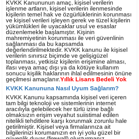
KVKK Kanununun amaç, kişisel verilerin
işlenme artların, kişisel verilerin ilenmesinde
kişilerin temel hak ve özgürlüklerinin korunması
ve kişisel verileri işleyen gerek ve tüzel kişilerin
yükümlükleri ile uyacaklar usul ve esaslar
düzenlemekle başlamıştır. Kişinin
mahremiyetinin korunması ile veri güvenlinin
sağlanması da bu kapsamda
değerlendirilmektedir. KVKK kanunu ile kişisel
verilerin sınırsız biçimde ve gelişigüzel
toplanması, yetkisiz kişilerin erişimine alması,
ifası veya amaç dışı ya da kötüye kullanım
sonucu kişilik haklarının ihlal edilmesinin önüne
geçilmesi amaçlanır.
Yıllık Lisans Bedeli Yok
KVKK Kanununa Nasıl Uyum Sağlarım?
KVKK Kanunu kapsamında kişisel veri içeren
tam bilgi teknoloji ve sistemlerinin internet
aracılıyla gelebilecek her türlü izine bağlı
olmaksızın erişim veyahut suiistimal edilen
nitelikli tehditlere karşı korunmak zorunlu hale
getirilmiştir. Kişisel veya firmalarınıza ait
bilgilerinizi korumanızın en iyi yolu güzel bir
güvenlik duvar (firewall) oluşturmanız