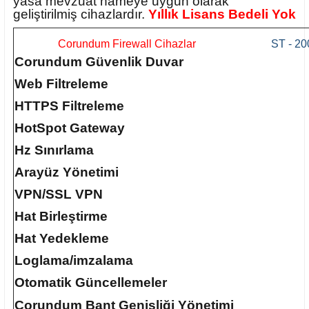
yasa mevzuat nameye uygun olarak
geliştirilmiş cihazlardır.
Yıllık Lisans Bedeli Yok
Corundum Firewall Cihazlar
ST - 20
Corundum Güvenlik Duvar
Web Filtreleme
HTTPS Filtreleme
HotSpot Gateway
Hz Sınırlama
Arayüz Yönetimi
VPN/SSL VPN
Hat Birleştirme
Hat Yedekleme
Loglama/imzalama
Otomatik Güncellemeler
Corundum Bant Genişliği Yönetimi