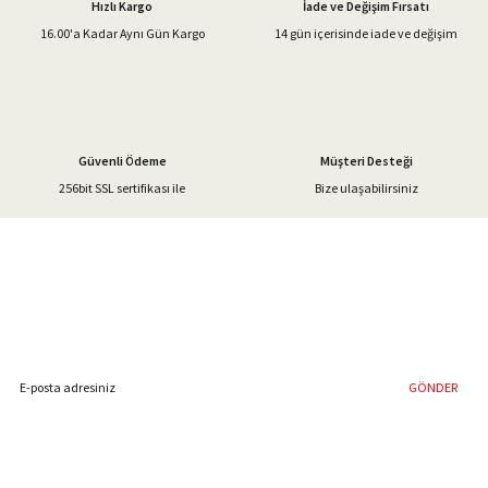
Hızlı Kargo
İade ve Değişim Fırsatı
Ürün bilgilerinde hatalar bulunuyor.
16.00'a Kadar Aynı Gün Kargo
14 gün içerisinde iade ve değişim
Ürün fiyatı diğer sitelerden daha pahalı.
Bu ürüne benzer farklı alternatifler olmalı.
Güvenli Ödeme
Müşteri Desteği
256bit SSL sertifikası ile
Bize ulaşabilirsiniz
Gönder
%40'a Varan İndirim Fırsatı
Hemen Kayıt Olun
İndirim Fırsatını Kaçırmayın !
GÖNDER
Blog Yazılarımız