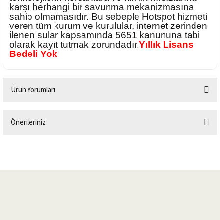
karşı herhangi bir savunma mekanizmasına
sahip olmamasıdır. Bu sebeple Hotspot hizmeti
veren tüm kurum ve kurulular, internet zerinden
ilenen sular kapsamında 5651 kanununa tabi
olarak kayıt tutmak zorundadır.
Yıllık Lisans
Bedeli Yok
Ürün Yorumları
Önerileriniz
Bu ürüne ilk yorumu siz yapın!
Bu ürünün fiyat bilgisi, resim, ürün açıklamalarında ve diğer konularda
yetersiz gördüğünüz noktaları öneri formunu kullanarak tarafımıza
Yorum Yaz
iletebilirsiniz.
Görüş ve önerileriniz için teşekkür ederiz.
Ürün resmi kalitesiz, bozuk veya görüntülenemiyor.
Ürün açıklamasında eksik bilgiler bulunuyor.