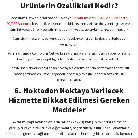
Ürünlerin Özellikleri Nedir?
Cambium Networks Noktadan Noktaya
Cambium ePMP 1000 2.4 GHz Sector
90/120 Antenna
başlıca özelliklerinden biri tasarım ve teknolojiyi entegre ederek
tüm ihtiyaca yönelik geliştirilmiş yazılım ve altyapısıyla hizmet sunmasıdır.
Cambium Networks bu konuda rakip teknolojilerden fazlasıyla ileride ve
yenilikçidir.
Aynı zamanda Cambium Networks rakip markalar arasında fiyat-performans
karşılaştırılması yapıldığında çok daha avantajlı ürünlere sahiptir.
Cambium Networks noktadan noktaya aktarımlarında performans her türlü
hava şartında en üst düzeydedir. Kopma, yavaşlık, donma söz konusu
olmamaktadır.
6. Noktadan Noktaya Verilecek
Hizmette Dikkat Edilmesi Gereken
Maddeler
-Aktarımı yapılacak noktaların muhakkak kuş bakışı birbirlerini görmeleri
gerekiyor veya direklerle ve diğer montaj seçenekleriyle kurulacak cihazların
birbirlerini görmesi sağlanmalıdır. Aksi takdirde herhangi bir aktarım söz konusu