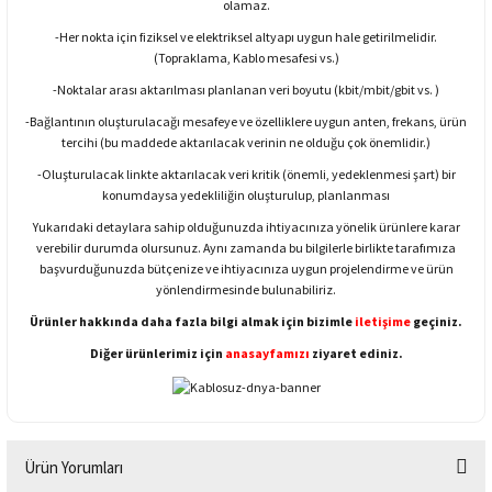
olamaz.
-Her nokta için fiziksel ve elektriksel altyapı uygun hale getirilmelidir.
(Topraklama, Kablo mesafesi vs.)
-Noktalar arası aktarılması planlanan veri boyutu (kbit/mbit/gbit vs. )
-Bağlantının oluşturulacağı mesafeye ve özelliklere uygun anten, frekans, ürün
tercihi (bu maddede aktarılacak verinin ne olduğu çok önemlidir.)
-Oluşturulacak linkte aktarılacak veri kritik (önemli, yedeklenmesi şart) bir
konumdaysa yedekliliğin oluşturulup, planlanması
Yukarıdaki detaylara sahip olduğunuzda ihtiyacınıza yönelik ürünlere karar
verebilir durumda olursunuz. Aynı zamanda bu bilgilerle birlikte tarafımıza
başvurduğunuzda bütçenize ve ihtiyacınıza uygun projelendirme ve ürün
yönlendirmesinde bulunabiliriz.
Ürünler hakkında daha fazla bilgi almak için bizimle
iletişime
geçiniz.
Diğer ürünlerimiz için
anasayfamızı
ziyaret ediniz.
Ürün Yorumları