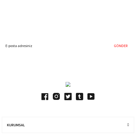
%40'a Varan İndirim Fırsatı
Hemen Kayıt Olun
İndirim Fırsatını Kaçırmayın !
GÖNDER
Blog Yazılarımız
KURUMSAL