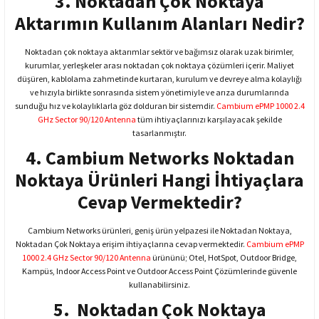
3. Noktadan Çok Noktaya
Aktarımın Kullanım Alanları Nedir?
Noktadan çok noktaya aktarımlar sektör ve bağımsız olarak uzak birimler,
kurumlar, yerleşkeler arası noktadan çok noktaya çözümleri içerir. Maliyet
düşüren, kablolama zahmetinde kurtaran, kurulum ve devreye alma kolaylığı
ve hızıyla birlikte sonrasında sistem yönetimiyle ve arıza durumlarında
sunduğu hız ve kolaylıklarla göz dolduran bir sistemdir.
Cambium ePMP 1000 2.4
GHz Sector 90/120 Antenna
tüm ihtiyaçlarınızı karşılayacak şekilde
tasarlanmıştır.
4. Cambium Networks Noktadan
Noktaya Ürünleri Hangi İhtiyaçlara
Cevap Vermektedir?
Cambium Networks ürünleri, geniş ürün yelpazesi ile Noktadan Noktaya,
Noktadan Çok Noktaya erişim ihtiyaçlarına cevap vermektedir.
Cambium ePMP
1000 2.4 GHz Sector 90/120 Antenna
ürününü; Otel, HotSpot, Outdoor Bridge,
Kampüs, Indoor Access Point ve Outdoor Access Point Çözümlerinde güvenle
kullanabilirsiniz.
5. Noktadan Çok Noktaya