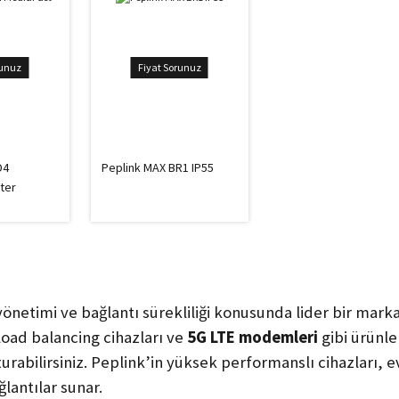
runuz
Fiyat Sorunuz
D4
Peplink MAX BR1 IP55
ter
 yönetimi ve bağlantı sürekliliği konusunda lider bir ma
 load balancing cihazları ve
5G LTE modemleri
gibi ürünle
turabilirsiniz. Peplink’in yüksek performanslı cihazları,
ğlantılar sunar.