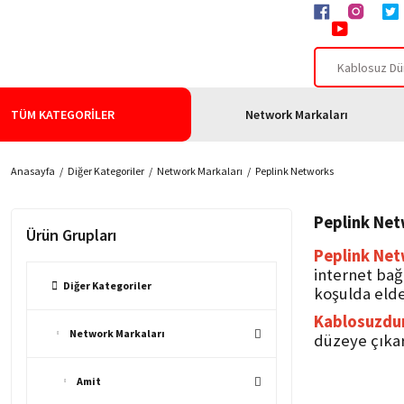
TÜM KATEGORİLER
Network Markaları
Anasayfa
Diğer Kategoriler
Network Markaları
Peplink Networks
Peplink Netw
Ürün Grupları
Peplink Ne
internet bağ
Diğer Kategoriler
koşulda elde
Kablosuzdu
Network Markaları
düzeye çıkara
Amit