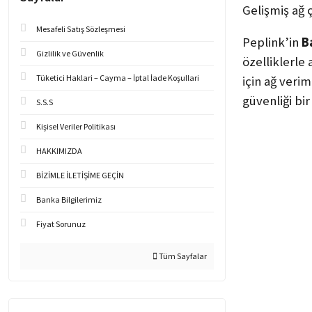
Gelişmiş ağ ç
Mesafeli Satış Sözleşmesi
Peplink’in
B
Gizlilik ve Güvenlik
özelliklerle 
Tüketici Haklari – Cayma – İptal İade Koşullari
için ağ veri
güvenliği bir
S.S.S
Kişisel Veriler Politikası
HAKKIMIZDA
BİZİMLE İLETİŞİME GEÇİN
Banka Bilgilerimiz
Fiyat Sorunuz
Tüm Sayfalar