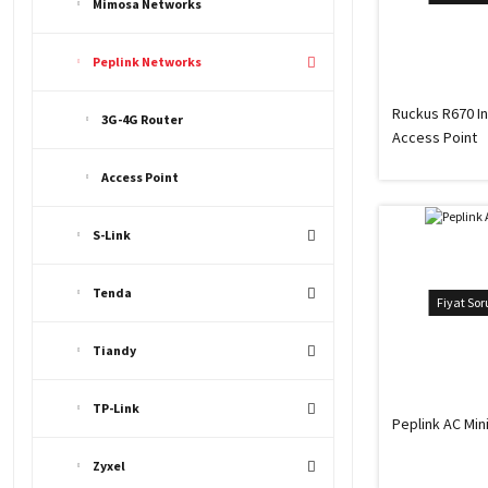
Mimosa Networks
Peplink Networks
Ruckus R670 In
3G-4G Router
Access Point
Access Point
S-Link
Tenda
Fiyat So
Tiandy
TP-Link
Peplink AC Min
Zyxel