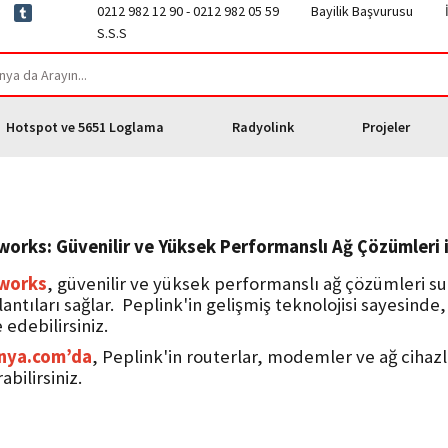
0212 982 12 90 - 0212 982 05 59
Bayilik Başvurusu
S.S.S
Hotspot ve 5651 Loglama
Radyolink
Projeler
orks: Güvenilir ve Yüksek Performanslı Ağ Çözümleri il
tworks
, güvenilir ve yüksek performanslı ağ çözümleri sun
lantıları sağlar. Peplink'in gelişmiş teknolojisi sayesinde
 edebilirsiniz.
nya.com’da
, Peplink'in routerlar, modemler ve ağ cihazlar
bilirsiniz.