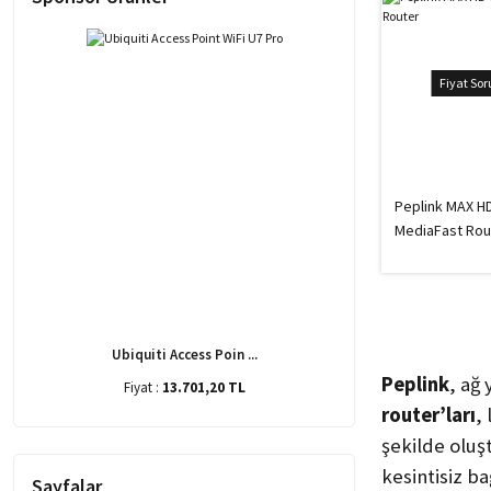
Fiyat So
Peplink MAX H
MediaFast Rou
Ubiquiti Access Poin ...
Peplink
, ağ
Fiyat :
13.701,20 TL
router’ları
,
şekilde oluş
kesintisiz ba
Sayfalar