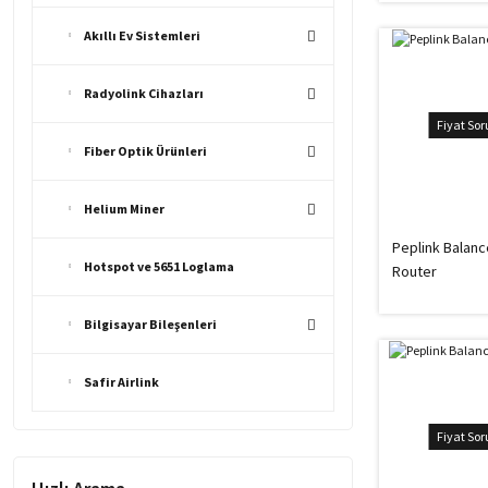
Akıllı Ev Sistemleri
Radyolink Cihazları
Fiyat So
Fiber Optik Ürünleri
Helium Miner
Peplink Balanc
Hotspot ve 5651 Loglama
Router
Bilgisayar Bileşenleri
Safir Airlink
Fiyat So