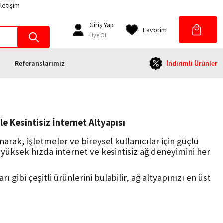
İletişim
Giriş Yap
Favorim
Üye Ol
Referanslarimiz
İndirimli Ürünler
e Kesintisiz İnternet Altyapısı
arak, işletmeler ve bireysel kullanıcılar için güçlü
, yüksek hızda internet ve kesintisiz ağ deneyimini her
ı gibi çeşitli ürünlerini bulabilir, ağ altyapınızı en üst