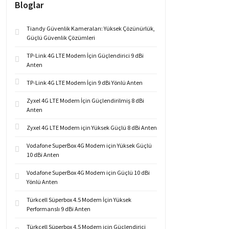
Bloglar
Tiandy Güvenlik Kameraları: Yüksek Çözünürlük,
Güçlü Güvenlik Çözümleri
TP-Link 4G LTE Modem İçin Güçlendirici 9 dBi
Anten
TP-Link 4G LTE Modem İçin 9 dBi Yönlü Anten
Zyxel 4G LTE Modem İçin Güçlendirilmiş 8 dBi
Anten
Zyxel 4G LTE Modem için Yüksek Güçlü 8 dBi Anten
Vodafone SuperBox 4G Modem için Yüksek Güçlü
10 dBi Anten
Vodafone SuperBox 4G Modem için Güçlü 10 dBi
Yönlü Anten
Türkcell Süperbox 4.5 Modem İçin Yüksek
Performanslı 9 dBi Anten
Türkcell Süperbox 4.5 Modem için Güçlendirici