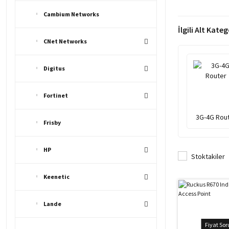
Cambium Networks
İlgili Alt Kateg
CNet Networks
Digitus
Fortinet
3G-4G Rou
Frisby
HP
Stoktakiler
Keenetic
Lande
Fiyat So