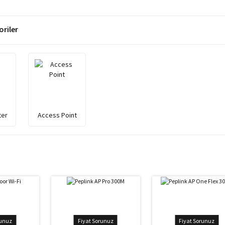
oriler
ter
Access Point
runuz
Fiyat Sorunuz
Fiyat Sorunuz