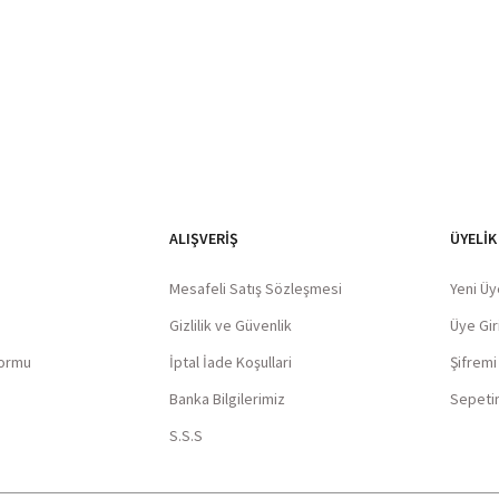
ALIŞVERIŞ
ÜYELİK
Mesafeli Satış Sözleşmesi
Yeni Üy
Gizlilik ve Güvenlik
Üye Giri
Formu
İptal İade Koşullari
Şifrem
Banka Bilgilerimiz
Sepeti
S.S.S