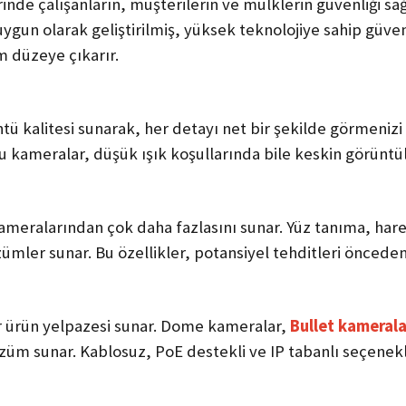
lerinde çalışanların, müşterilerin ve mülklerin güvenliği 
 uygun olarak geliştirilmiş, yüksek teknolojiye sahip güv
m düzeye çıkarır.
 kalitesi sunarak, her detayı net bir şekilde görmenizi 
 kameralar, düşük ışık koşullarında bile keskin görüntü
k kameralarından çok daha fazlasını sunar. Yüz tanıma, har
özümler sunar. Bu özellikler, potansiyel tehditleri öncede
bir ürün yelpazesi sunar. Dome kameralar,
Bullet kamerala
 çözüm sunar. Kablosuz, PoE destekli ve IP tabanlı seçene