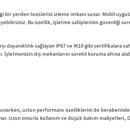
i bir yerden tesislerini izleme imkanı sunar. Mobil uyg
leyebilirsiniz. Bu özellik, işletme sahiplerinin güvenliği sü
 dayanıklılık sağlayan IP67 ve IK10 gibi sertifikalara sah
İşletmenizin dış mekanlarını sürekli koruma altına alabil
sunarken, üstün performans özelliklerini de beraberind
sunar. Uzun ömürlü kullanım ve düşük bakım maliyetleri, D