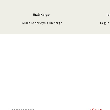
Hızlı Kargo
İa
16.00'a Kadar Aynı Gün Kargo
14 gün 
%40'a Varan İndirim Fırsatı
Hemen Kayıt Olun
İndirim Fırsatını Kaçırmayın !
GÖNDER