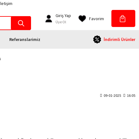
İletişim
Giriş Yap
Favorim
Üye Ol
Referanslarimiz
İndirimli Ürünler
i
09-01-2025
16:05