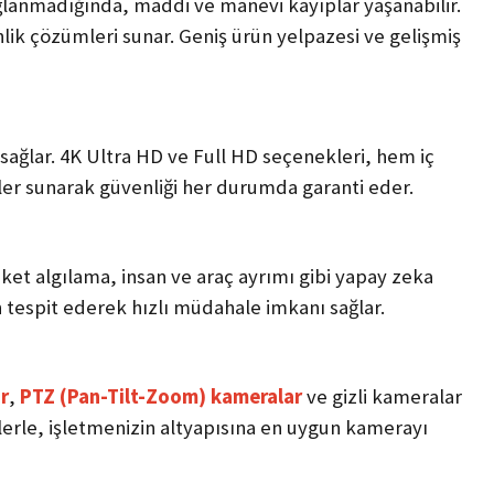
sağlanmadığında, maddi ve manevi kayıplar yaşanabilir.
enlik çözümleri sunar. Geniş ürün yelpazesi ve gelişmiş
sağlar. 4K Ultra HD ve Full HD seçenekleri, hem iç
ler sunarak güvenliği her durumda garanti eder.
eket algılama, insan ve araç ayrımı gibi yapay zeka
n tespit ederek hızlı müdahale imkanı sağlar.
r
,
PTZ (Pan-Tilt-Zoom) kameralar
ve gizli kameralar
klerle, işletmenizin altyapısına en uygun kamerayı