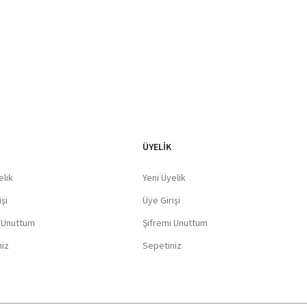
ÜYELİK
elik
Yeni Üyelik
şi
Üye Girişi
i Unuttum
Şifremi Unuttum
niz
Sepetiniz