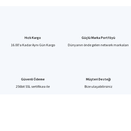
Hızlı Kargo
Güçlü Marka Portföyü
16.00'a Kadar Aynı Gün Kargo
Dünyanın önde gelen network markaları
Güvenli Ödeme
Müşteri Desteği
256bit SSL sertifikası ile
Bize ulaşabilirsiniz
%40'a Varan İndirim Fırsatı
Hemen Kayıt Olun
İndirim Fırsatını Kaçırmayın !