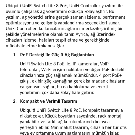
Ubiquiti
UniFi
Switch Lite 8 PoE, UniFi Controller yazılımı ile
uyumlu çalışarak ağ yönetimini oldukça kolaylaştırır. Bu
yazılım, ağ yöneticilerine gerçek zamanlı izleme, performans
optimizasyonu ve gelişmiş yapılandırma seçenekleri sunar.
UniFi Controller, kullanıcıların ağlarını merkezileştirilmiş bir
şekilde yönetmelerine olanak tanır. Ayrıca, ağ üzerindeki
cihazları izleme, hataları tespit etme ve gerektiğinde
müdahale etme imkanı sağlar.
1.
PoE Desteği ile Güçlü Ağ Bağlantıları
UniFi Switch Lite 8 PoE ile, IP kameralar, VoIP
telefonlar, Wi-Fi erişim noktaları ve diğer PoE destekli
cihazlarınıza güç sağlamak mümkündür. 4 port PoE+
çıkışı, ek bir güç kaynağına gerek kalmadan cihazların
çalışmasını sağlar, bu da kablolama ve enerji
yönetimini çok daha kolay hale getirir.
2.
Kompakt ve Verimli Tasarım
Ubiquiti UniFi Switch Lite 8 PoE, kompakt tasarımıyla
dikkat çeker. Küçük boyutları sayesinde, rack montajı
yapılabilir ve farklı ağ kurulumlarında kolayca
yerleştirilebilir. Minimalist tasarım, cihazın her tür ofis
veya ev ortamına uyum sağlamasını mümkün kılar.