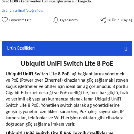
Saat
16:00'a kadar verilen tüm siparişler
aynı gün kargoda.
Ürünün orijinal fotoğrafıdır.
Fiyat Alarmı
Bu Ürünü Paylaş
Ürün Özellikleri
Ubiquiti UniFi Switch Lite 8 PoE
Ubiquiti
UniFi Switch Lite 8 PoE
, ağ bağlantılarını yönetmek
ve PoE (Power over Ethernet) cihazlarına güç sağlamak isteyen
küçük işletmeler ve ofisler için ideal bir ağ çözümüdür. 8 portlu
Gigabit Ethernet desteği ve PoE özelliği ile, bu cihaz güçlü, hızlı
ve verimli ağ yapıları kurmanıza olanak tanır. Ubiquiti UniFi
Switch Lite 8 PoE, Yönetilen switch olarak ağ yöneticilerine
gelişmiş yönetim özellikleri sunarken, PoE çıkışı sayesinde, IP
kameralar, telefonlar ve Wi-Fi erişim noktaları gibi cihazlara
doğrudan güç sağlama imkanı verir.
Ubiquiti UniFi
Switch
Lite 8 PoE Teknik Özellikler ve