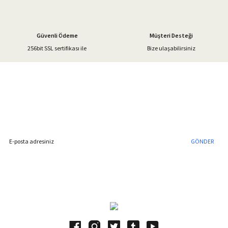
Güvenli Ödeme
Müşteri Desteği
256bit SSL sertifikası ile
Bize ulaşabilirsiniz
Gönder
%40'a Varan İndirim Fırsatı
Hemen Kayıt Olun
İndirim Fırsatını Kaçırmayın !
GÖNDER
Blog Yazılarımız