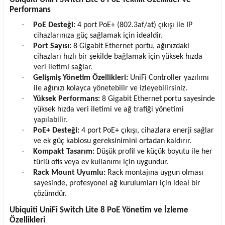
Performans
·
PoE Desteği:
4 port PoE+ (802.3af/at) çıkışı ile IP
cihazlarınıza güç sağlamak için idealdir.
·
Port Sayısı:
8 Gigabit Ethernet portu, ağınızdaki
cihazları hızlı bir şekilde bağlamak için yüksek hızda
veri iletimi sağlar.
·
Gelişmiş Yönetim Özellikleri:
UniFi Controller yazılımı
ile ağınızı kolayca yönetebilir ve izleyebilirsiniz.
·
Yüksek Performans:
8 Gigabit Ethernet portu sayesinde
yüksek hızda veri iletimi ve ağ trafiği yönetimi
yapılabilir.
·
PoE+ Desteği:
4 port PoE+ çıkışı, cihazlara enerji sağlar
ve ek güç kablosu gereksinimini ortadan kaldırır.
·
Kompakt Tasarım:
Düşük profil ve küçük boyutu ile her
türlü ofis veya ev kullanımı için uygundur.
·
Rack Mount Uyumlu:
Rack montajına uygun olması
sayesinde, profesyonel ağ kurulumları için ideal bir
çözümdür.
Ubiquiti UniFi Switch Lite 8 PoE Yönetim ve İzleme
Özellikleri