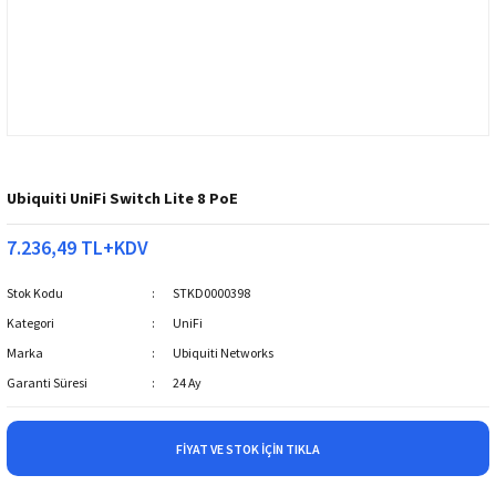
Ubiquiti UniFi Switch Lite 8 PoE
7.236,49 TL+KDV
Stok Kodu
STKD0000398
Kategori
UniFi
Marka
Ubiquiti Networks
Garanti Süresi
24 Ay
FIYAT VE STOK İÇIN TIKLA